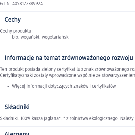
GTIN: 4058172389924
Cechy
Cechy produktu:
bio, wegański, wegetariański
Informacje na temat zrównoważonego rozwoju
Ten produkt posiada zielony certyfikat lub znak zrównoważonego 
Certyfikaty/znaki zostały wprowadzone wspólnie ze stowarzyszeni
Więcej informacji dotyczących znaków i certyfikatów
Składniki
Składniki: 100% kasza jaglana*. * z rolnictwa ekologicznego. Należ
Alergeny