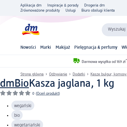
Aplikacja dm
Inspiracje & porady
Drogeria dm
Zrównoważone produkty
Usługi
Biuro obsługi klienta
Wyszukaj 
Nowości
Marki
Makijaż
Pielęgnacja & perfumy
Wł
*
Darmowa wysyłka od 169 zł
Strona główna
Odżywianie
Dodatki
Kasze bulgur, komosy 
dmBio
Kasza jaglana, 1 kg
0
(
Oceń produkt
)
wegański
bio
wegetariański