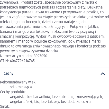
żywieniową. Produkt został specjalnie opracowany z myślą o
potrzebach najmłodszych podczas rozszerzania diety. Delikatna
konsystencja puree ułatwia trawienie i przyjmowanie posiłku, co
jest szczególnie ważne na etapie pierwszych smaków. Jest wolne od
mleka i jego pochodnych, dzięki czemu nadaje się do
wprowadzania pokarmów uzupełniających. Połączenie jabłka,
banana i mango z wartościowymi zbożami tworzy pożywną i
smaczną kompozycję. Wybór Musli owocowo-zbożowe z jabłkiem,
bananem i mango w jogurcie kokosowym, od 6 miesiąca marki
dmBio to gwarancja zrównoważonego rozwoju i komfortu podczas
pierwszych etapów żywienia dziecka.
Numer artykułu dm: 3097050
GTIN: 4067796214765
Cechy
Rekomendowany wiek:
od 6 miesiąca
Cechy produktu:
wegański, bez barwników, bez substancji konserwujących,
wegetariański, bio, bez laktozy, bez dodatku cukru
Smak: