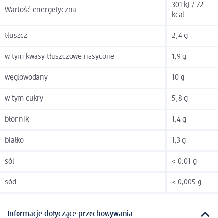
301 kJ / 72
Wartość energetyczna
kcal
tłuszcz
2,4 g
w tym kwasy tłuszczowe nasycone
1,9 g
węglowodany
10 g
w tym cukry
5,8 g
błonnik
1,4 g
białko
1,3 g
sól
< 0,01 g
sód
< 0,005 g
Informacje dotyczące przechowywania