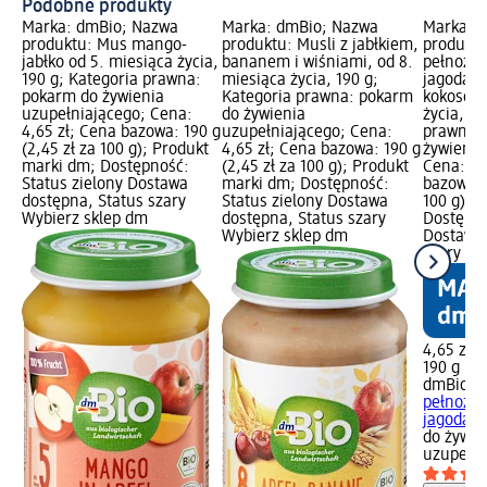
Podobne produkty
Marka: dmBio; Nazwa
Marka: dmBio; Nazwa
Marka: 
produktu: Mus mango-
produktu: Musli z jabłkiem,
produktu
jabłko od 5. miesiąca życia,
bananem i wiśniami, od 8.
pełnoziar
190 g; Kategoria prawna:
miesiąca życia, 190 g;
jagodami
pokarm do żywienia
Kategoria prawna: pokarm
kokosowy
uzupełniającego; Cena:
do żywienia
życia, 19
4,65 zł; Cena bazowa: 190 g
uzupełniającego; Cena:
prawna:
(2,45 zł za 100 g); Produkt
4,65 zł; Cena bazowa: 190 g
żywienia
marki dm; Dostępność:
(2,45 zł za 100 g); Produkt
Cena: 4,
Status zielony Dostawa
marki dm; Dostępność:
bazowa: 1
dostępna, Status szary
Status zielony Dostawa
100 g); 
Wybierz sklep dm
dostępna, Status szary
Dostępno
Wybierz sklep dm
Dostawa 
szary Wy
4,65 zł
190 g (2,
dmBio
Ka
pełnoziar
jagodami 
do żywie
uzupełni