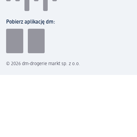
Pobierz aplikację dm:
© 2026 dm-drogerie markt sp. z o.o.
Impressum
Polityka prywatności
Ogólne warunki handlowe
Odstąpienie od umowy w dm
Rozstrzyganie sporów
Zgłaszanie nieprawidłowości
Utylizacja sprzętu elektrycznego
Deklaracja w sprawie dostępności