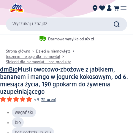
Wyszukaj i znajdź
Darmowa wysyłka od 169 zł
Strona główna
Dzieci & niemowlęta
Jedzenie i napoje dla niemowląt
Słoiczki dla niemowląt i inne produkty
dmBio
Musli owocowo-zbożowe z jabłkiem,
bananem i mango w jogurcie kokosowym, od 6.
miesiąca życia, 190 g
pokarm do żywienia
uzupełniającego
4.9
(
51 ocen
)
wegański
bio
bez dodatku cukru