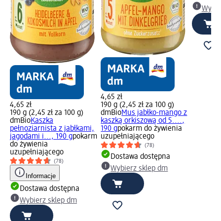
Wybie
4,65 zł
4,65 zł
190 g (2,45 zł za 100 g)
190 g (2,45 zł za 100 g)
dmBio
Mus jabłko-mango z
dmBio
Kaszka
kaszką orkiszową od 5....,
pełnoziarnista z jabłkami,
190 g
pokarm do żywienia
jagodami i..., 190 g
pokarm
uzupełniającego
do żywienia
(78)
uzupełniającego
Dostawa dostępna
(78)
Wybierz sklep dm
Informacje
Dostawa dostępna
Wybierz sklep dm