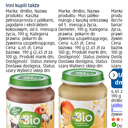
Inni kupili także
Marka: dmBio; Nazwa
Marka: dmBio; Nazwa
Marka: 
produktu: Kaszka
produktu: Mus jabłko-
produktu
pełnoziarnista z jabłkami,
mango z kaszką orkiszową
Birchera,
jagodami i ekstraktem
od 5. miesiąca życia,
bananem,
kokosowym, od 6. miesiąca
Demeter, 190 g; Kategoria
życia, 19
życia, 190 g; Kategoria
prawna: pokarm do
prawna:
prawna: pokarm do
żywienia uzupełniającego;
żywienia
żywienia uzupełniającego;
Cena: 4,65 zł; Cena
Cena: 4,
Cena: 4,65 zł; Cena
bazowa: 190 g (2,45 zł za
bazowa: 1
bazowa: 190 g (2,45 zł za
100 g); Produkt marki dm;
100 g); 
100 g); Produkt marki dm;
Dostępność: Status zielony
Dostępno
Dostępność: Status zielony
Dostawa dostępna, Status
Dostawa 
Dostawa dostępna, Status
szary Wybierz sklep dm
szary Wy
szary Wybierz sklep dm
4,65 zł
190 g (2,
dmBio
Mu
jabłkiem
8...., 190
żywienia
Dosta