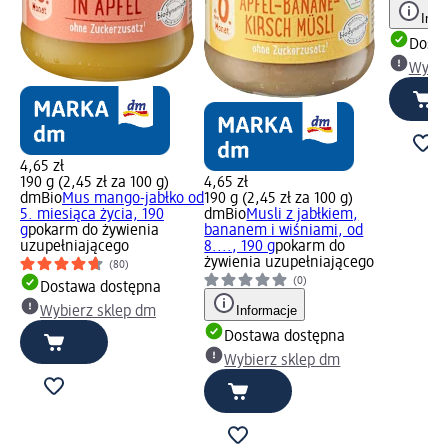
Info
Dosta
Wybie
4,65 zł
190 g (2,45 zł za 100 g)
4,65 zł
dmBio
Mus mango-jabłko od
190 g (2,45 zł za 100 g)
5. miesiąca życia, 190
dmBio
Musli z jabłkiem,
g
pokarm do żywienia
bananem i wiśniami, od
uzupełniającego
8...., 190 g
pokarm do
żywienia uzupełniającego
(80)
(0)
Dostawa dostępna
Informacje
Wybierz sklep dm
Dostawa dostępna
Wybierz sklep dm