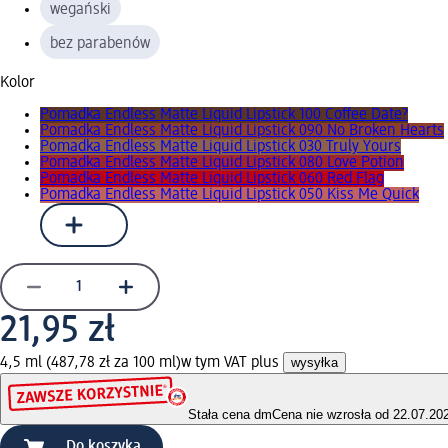
wegański
bez parabenów
Kolor
Pomadka Endless Matte Liquid Lipstick 100 Coffee Date?
Pomadka Endless Matte Liquid Lipstick 090 No Broken Hearts
Pomadka Endless Matte Liquid Lipstick 030 Truly Yours
Pomadka Endless Matte Liquid Lipstick 080 Love Potion
Pomadka Endless Matte Liquid Lipstick 060 Red Flag
Pomadka Endless Matte Liquid Lipstick 050 Kiss Me Quick
21,95 zł
4,5 ml (487,78 zł za 100 ml)
w tym VAT plus
wysyłka
Stała cena dm
Cena nie wzrosła od 22.07.20
Do koszyka