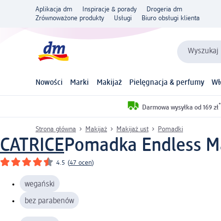
Aplikacja dm
Inspiracje & porady
Drogeria dm
Zrównoważone produkty
Usługi
Biuro obsługi klienta
Wyszukaj 
Nowości
Marki
Makijaż
Pielęgnacja & perfumy
Wł
*
Darmowa wysyłka od 169 zł
Strona główna
Makijaż
Makijaż ust
Pomadki
CATRICE
Pomadka Endless Mat
4.5
(
47 ocen
)
wegański
bez parabenów