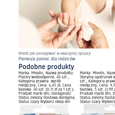
Wiedz jak zareagować w awaryjnej sytuacji
Pierwsza pomoc dla rodziców
Podobne produkty
roduktu:
Marka: Mivolis; Nazwa produktu:
Marka: Mivolis; Naz
dzieci, 20
Plastry wodoodporne, 40 szt.;
Sterylny opatrunek 
wyrób
Kategoria prawna: wyrób
szt.; Kategoria praw
; Cena
medyczny; Cena: 4,45 zł; Cena
medyczny; Cena: 9,9
a 1 szt.);
bazowa: 40 szt. (0,11 zł za 1 szt.);
bazowa: 5 szt. (1,99 z
ępność:
Produkt marki dm; Dostępność:
Produkt marki dm; 
dostępna,
Status zielony Dostawa dostępna,
Status zielony Dost
lep dm
Status szary Wybierz sklep dm
Status szary Wybier