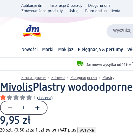
Aplikacja dm
Inspiracje & porady
Drogeria dm
Zrównoważone produkty
Usługi
Biuro obsługi klienta
Wyszukaj 
Nowości
Marki
Makijaż
Pielęgnacja & perfumy
Wł
*
Darmowa wysyłka od 169 zł
Strona główna
Zdrowie
Pielęgnacja ran
Plastry
Mivolis
Plastry wodoodporne,
1
(
1 ocena
)
9,95 zł
20 szt. (0,50 zł za 1 szt.)
w tym VAT plus
wysyłka