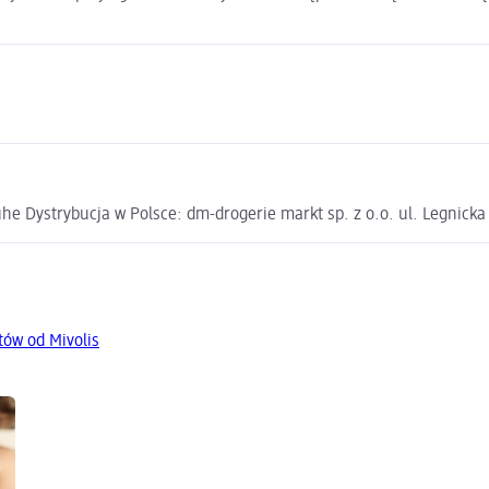
e Dystrybucja w Polsce: dm-drogerie markt sp. z o.o. ul. Legnick
tów od Mivolis