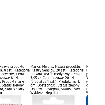
 Nazwa produktu:
Marka: Mivolis; Nazwa produktu:
Marka: Mivo
a, 8 szt.; Kategoria
Plastry Sensitiv, 20 szt.; Kategoria
Plastry dla 
medyczny; Cena:
prawna: wyrób medyczny; Cena:
prawna: wy
azowa: 8 szt.
3,95 zł; Cena bazowa: 20 szt.
3,95 zł; Cen
.); Produkt marki
(0,20 zł za 1 szt.); Produkt marki
(0,20 zł za 
 Status zielony
dm; Dostępność: Status zielony
dm; Dostępn
a, Status szary
Dostawa dostępna, Status szary
Dostawa dos
dm
Wybierz sklep dm
Wybierz sk