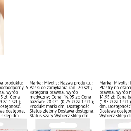
wa produktu:
Marka: Mivolis; Nazwa produktu:
Marka: Mivolis;
wodoodporny, 5
Paski do zamykania ran, 20 szt.;
Plastry na otarci
na: wyrób
Kategoria prawna: wyrób
prawna: wyrób 
5 zł; Cena
medyczny; Cena: 14,95 zł; Cena
14,95 zł; Cena b
ł za 1 szt.);
bazowa: 20 szt. (0,75 zł za 1 szt.);
(1,87 zł za 1 szt
Dostępność:
Produkt marki dm; Dostępność:
dm; Dostępność:
awa dostępna,
Status zielony Dostawa dostępna,
Dostawa dostępn
z sklep dm
Status szary Wybierz sklep dm
Wybierz sklep 