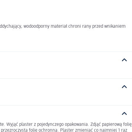
 Oddychający, wodoodporny materiał chroni rany przed wnikaniem
yste. Wyjąć plaster z pojedynczego opakowania. Zdjąć papierową folię
 przezroczystą folię ochronną. Plaster zmieniać co najmniej 1 raz