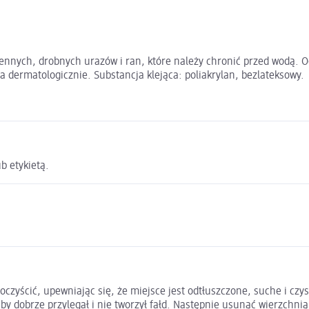
iennych, drobnych urazów i ran, które należy chronić przed wodą.
a dermatologicznie. Substancja klejąca: poliakrylan, bezlateksowy.
b etykietą.
e oczyścić, upewniając się, że miejsce jest odtłuszczone, suche i cz
by dobrze przylegał i nie tworzył fałd. Następnie usunąć wierzchnią