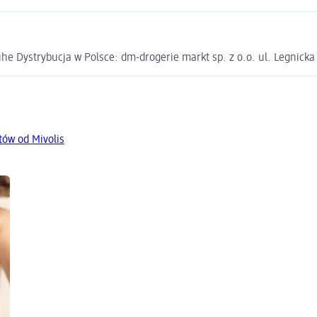
e Dystrybucja w Polsce: dm-drogerie markt sp. z o.o. ul. Legnick
tów od Mivolis