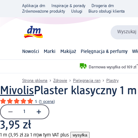
Aplikacja dm
Inspiracje & porady
Drogeria dm
Zrównoważone produkty
Usługi
Biuro obsługi klienta
Wyszukaj 
Nowości
Marki
Makijaż
Pielęgnacja & perfumy
Wł
*
Darmowa wysyłka od 169 zł
Strona główna
Zdrowie
Pielęgnacja ran
Plastry
Mivolis
Plaster klasyczny 1 m
5
(
1 ocena
)
3,95 zł
1 m (3,95 zł za 1 m)
w tym VAT plus
wysyłka