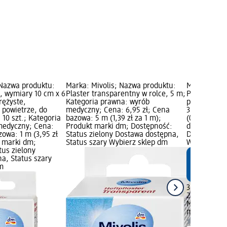
 Nazwa produktu:
Marka: Mivolis; Nazwa produktu:
Marka: Mivo
e, wymiary 10 cm x 6
Plaster transparentny w rolce, 5 m;
Plastry Sens
rężyste,
Kategoria prawna: wyrób
prawna: wy
 powietrze, do
medyczny; Cena: 6,95 zł; Cena
3,95 zł; Cen
 10 szt.; Kategoria
bazowa: 5 m (1,39 zł za 1 m);
(0,20 zł za 
medyczny; Cena:
Produkt marki dm; Dostępność:
dm; Dostępn
zowa: 1 m (3,95 zł
Status zielony Dostawa dostępna,
Dostawa dos
t marki dm;
Status szary Wybierz sklep dm
Wybierz skl
tus zielony
a, Status szary
m
3,95 zł
20 szt. (0,20
Mivolis
Plast
medyczny