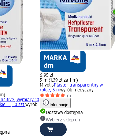
Informa
Dostawa
Wybierz 
6,95 zł
5 m (1,39 zł za 1 m)
Mivolis
Plaster transparentny w
rolce, 5 m
wyrób medyczny
 m)
(1)
ensitive, wymiary 10
e..., 10 szt.
wyrób
Informacje
Dostawa dostępna
Wybierz sklep dm
tępna