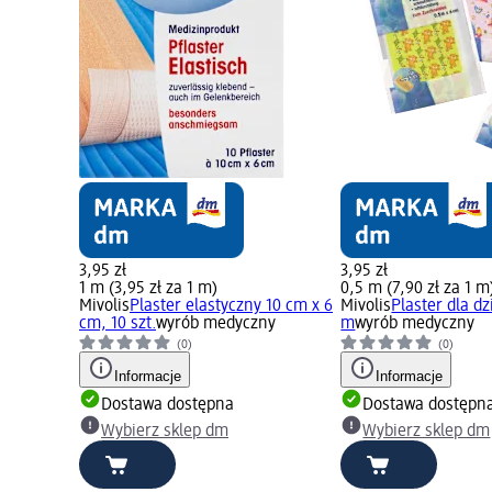
3,95 zł
3,95 zł
1 m (3,95 zł za 1 m)
0,5 m (7,90 zł za 1 m
Mivolis
Plaster elastyczny 10 cm x 6
Mivolis
Plaster dla dz
cm, 10 szt.
wyrób medyczny
m
wyrób medyczny
(0)
(0)
Informacje
Informacje
Dostawa dostępna
Dostawa dostępn
Wybierz sklep dm
Wybierz sklep dm