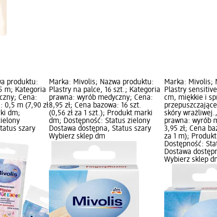
wa produktu:
Marka: Mivolis; Nazwa produktu:
Marka: Mivolis;
,5 m; Kategoria
Plastry na palce, 16 szt.; Kategoria
Plastry sensitiv
czny; Cena:
prawna: wyrób medyczny; Cena:
cm, miękkie i sp
: 0,5 m (7,90 zł
8,95 zł; Cena bazowa: 16 szt.
przepuszczające
rki dm;
(0,56 zł za 1 szt.); Produkt marki
skóry wrażliwej.,
zielony
dm; Dostępność: Status zielony
prawna: wyrób 
tatus szary
Dostawa dostępna, Status szary
3,95 zł; Cena ba
Wybierz sklep dm
za 1 m); Produk
Dostępność: Sta
Dostawa dostępn
Wybierz sklep d