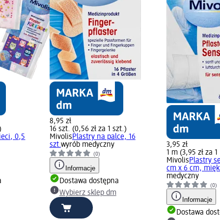
8,95 zł
)
16 szt. (0,56 zł za 1 szt.)
ieci, 0,5
Mivolis
Plastry na palce, 16
szt.
wyrób medyczny
3,95 zł
1 m (3,95 zł za 1
(0)
Mivolis
Plastry s
Informacje
cm x 6 cm, miękki
medyczny
a
Dostawa dostępna
(0)
Wybierz sklep dm
Informacje
Dostawa dos