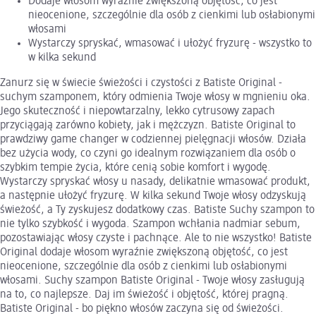
Dodaje włosom wyraźnie zwiększoną objętość, co jest
nieocenione, szczególnie dla osób z cienkimi lub osłabionymi
włosami
Wystarczy spryskać, wmasować i ułożyć fryzurę - wszystko to
w kilka sekund
Zanurz się w świecie świeżości i czystości z Batiste Original -
suchym szamponem, który odmienia Twoje włosy w mgnieniu oka.
Jego skuteczność i niepowtarzalny, lekko cytrusowy zapach
przyciągają zarówno kobiety, jak i mężczyzn. Batiste Original to
prawdziwy game changer w codziennej pielęgnacji włosów. Działa
bez użycia wody, co czyni go idealnym rozwiązaniem dla osób o
szybkim tempie życia, które cenią sobie komfort i wygodę.
Wystarczy spryskać włosy u nasady, delikatnie wmasować produkt,
a następnie ułożyć fryzurę. W kilka sekund Twoje włosy odzyskują
świeżość, a Ty zyskujesz dodatkowy czas. Batiste Suchy szampon to
nie tylko szybkość i wygoda. Szampon wchłania nadmiar sebum,
pozostawiając włosy czyste i pachnące. Ale to nie wszystko! Batiste
Original dodaje włosom wyraźnie zwiększoną objętość, co jest
nieocenione, szczególnie dla osób z cienkimi lub osłabionymi
włosami. Suchy szampon Batiste Original - Twoje włosy zasługują
na to, co najlepsze. Daj im świeżość i objętość, której pragną.
Batiste Original - bo piękno włosów zaczyna się od świeżości.