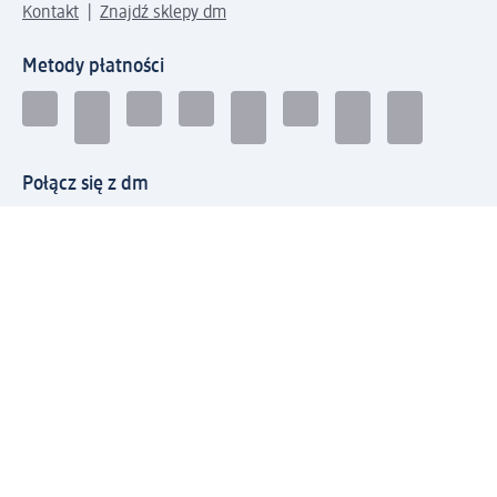
Kontakt
Znajdź sklepy dm
Metody płatności
Połącz się z dm
Pobierz aplikację dm:
© 2026 dm-drogerie markt sp. z o.o.