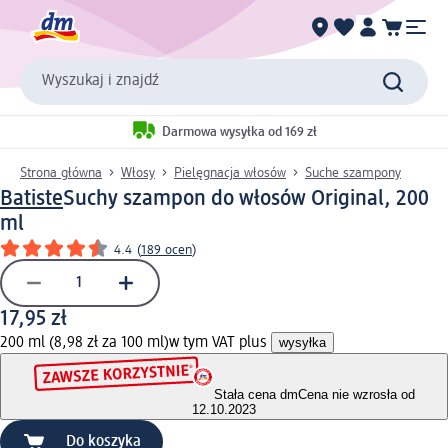
Wyszukaj i znajdź
Darmowa wysyłka od 169 zł
Strona główna
Włosy
Pielęgnacja włosów
Suche szampony
Batiste
Suchy szampon do włosów Original, 200
ml
4.4
(
189 ocen
)
17,95 zł
200 ml (8,98 zł za 100 ml)
w tym VAT plus
wysyłka
Stała cena dm
Cena nie wzrosła od
12.10.2023
Do koszyka