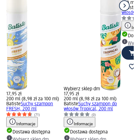
200 ml (8
Batiste
S
włosów O
Info
Dosta
Wybie
Wybierz sklep dm
17,95 zł
17,95 zł
200 ml (8,98 zł za 100 ml)
200 ml (8,98 zł za 100 ml)
Batiste
Suchy szampon
Batiste
Suchy szampon do
FRESH, 200 ml
włosów Tropical, 200 ml
(71)
(0)
Informacje
Informacje
Dostawa dostępna
Dostawa dostępna
Wybierz sklep dm
Wybierz sklep dm