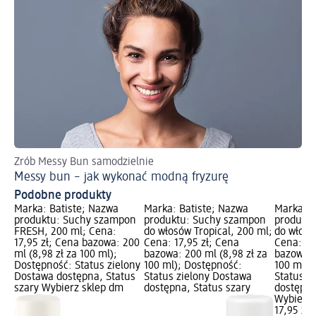
Zrób Messy Bun samodzielnie
Po
Messy bun – jak wykonać modną fryzurę
Pr
Podobne produkty
Marka: Batiste; Nazwa
Marka: Batiste; Nazwa
Marka: B
produktu: Suchy szampon
produktu: Suchy szampon
produkt
FRESH, 200 ml; Cena:
do włosów Tropical, 200 ml;
do włosó
17,95 zł; Cena bazowa: 200
Cena: 17,95 zł; Cena
Cena: 17
ml (8,98 zł za 100 ml);
bazowa: 200 ml (8,98 zł za
bazowa: 
Dostępność: Status zielony
100 ml); Dostępność:
100 ml);
Dostawa dostępna, Status
Status zielony Dostawa
Status z
szary Wybierz sklep dm
dostępna, Status szary
dostępna
Wybierz 
17,95 zł