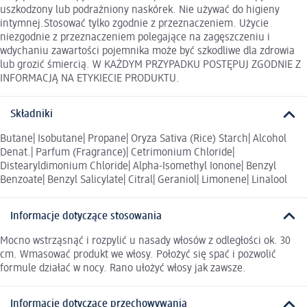
uszkodzony lub podrażniony naskórek. Nie używać do higieny
intymnej.Stosować tylko zgodnie z przeznaczeniem. Użycie
niezgodnie z przeznaczeniem polegające na zagęszczeniu i
wdychaniu zawartości pojemnika może być szkodliwe dla zdrowia
lub grozić śmiercią. W KAŻDYM PRZYPADKU POSTĘPUJ ZGODNIE Z
INFORMACJĄ NA ETYKIECIE PRODUKTU.
Składniki
Butane| Isobutane| Propane| Oryza Sativa (Rice) Starch| Alcohol
Denat.| Parfum (Fragrance)| Cetrimonium Chloride|
Distearyldimonium Chloride| Alpha-Isomethyl Ionone| Benzyl
Benzoate| Benzyl Salicylate| Citral| Geraniol| Limonene| Linalool
Informacje dotyczące stosowania
Mocno wstrząsnąć i rozpylić u nasady włosów z odległości ok. 30
cm. Wmasować produkt we włosy. Położyć się spać i pozwolić
formule działać w nocy. Rano ułożyć włosy jak zawsze.
Informacje dotyczące przechowywania