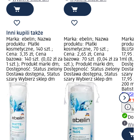
Inni kupili także
Marka: ebelin; Nazwa
Marka: ebelin; Nazwa
Marka: B
produktu: Płatki
produktu: Płatki
produkt
kosmetyczne, 140 szt.;
kosmetyczne, 70 szt.;
BLUSH, 2
Cena: 3,35 zł; Cena
Cena: 2,65 zł; Cena
17,95 zł
bazowa: 140 szt. (0,02 zł za
bazowa: 70 szt. (0,04 zł za 1
ml (8,98 
1 szt.); Produkt marki dm;
szt.); Produkt marki dm;
Dostępno
Dostępność: Status zielony
Dostępność: Status zielony
Dostawa 
Dostawa dostępna, Status
Dostawa dostępna, Status
szary Wy
szary Wybierz sklep dm
szary Wybierz sklep dm
17,95 zł
200 ml (8
Batiste
S
BLUSH, 
Info
Dosta
Wybie