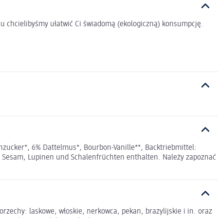
u chcielibyśmy ułatwić Ci świadomą (ekologiczną) konsumpcję.
ucker*, 6% Dattelmus*, Bourbon-Vanille**, Backtriebmittel:
f, Sesam, Lupinen und Schalenfrüchten enthalten. Należy zapoznać
echy: laskowe, włoskie, nerkowca, pekan, brazylijskie i in. oraz