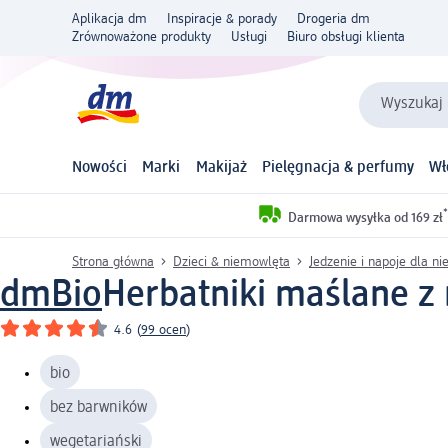
Aplikacja dm
Inspiracje & porady
Drogeria dm
Zrównoważone produkty
Usługi
Biuro obsługi klienta
Wyszukaj 
Nowości
Marki
Makijaż
Pielęgnacja & perfumy
Wł
*
Darmowa wysyłka od 169 zł
Strona główna
Dzieci & niemowlęta
Jedzenie i napoje dla n
dmBio
Herbatniki maślane z 
4.6
(
99 ocen
)
bio
bez barwników
wegetariański