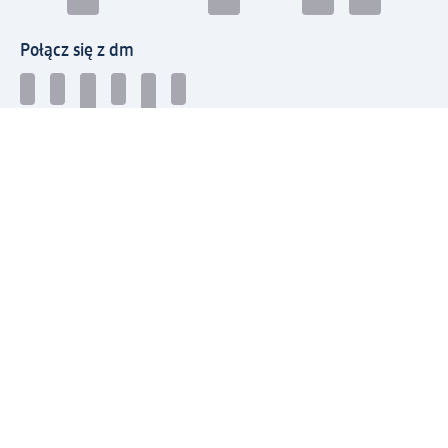
Połącz się z dm
Pobierz aplikację dm:
© 2026 dm-drogerie markt sp. z o.o.
Impressum
Polityka prywatności
Ogólne warunki handlowe
Odstąpienie od umowy w dm
Rozstrzyganie sporów
Zgłaszanie nieprawidłowości
Utylizacja sprzętu elektrycznego