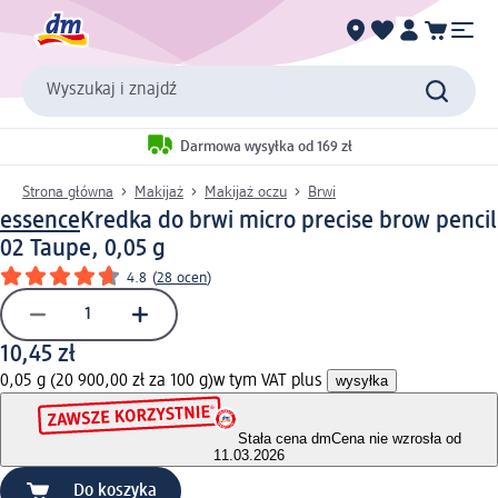
Wyszukaj i znajdź
Darmowa wysyłka od 169 zł
Strona główna
Makijaż
Makijaż oczu
Brwi
essence
Kredka do brwi micro precise brow pencil
02 Taupe, 0,05 g
4.8
(
28 ocen
)
10,45 zł
0,05 g (20 900,00 zł za 100 g)
w tym VAT plus
wysyłka
Stała cena dm
Cena nie wzrosła od
11.03.2026
Do koszyka