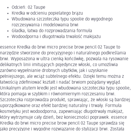
Odcień: 02 Taupe
Kredka w odcieniu popielatego brązu
Wbudowana szczoteczka typu spoolie do wygodnego
rozczesywania i modelowania brwi
Gładka, łatwa do rozprowadzania formuła
Wodoodporna i długotrwała trwałość makijażu
essence Kredka do brwi micro precise brow pencil 02 Taupe to
narzędzie stworzone do precyzyjnego i naturalnego podkreślania
brwi. Wyposażona w ultra cienką końcówkę, pozwala na rysowanie
delikatnych linii imitujących pojedyncze włoski, co umożliwia
zarówno wypełnianie drobnych ubytków, jak i uzyskanie
pełniejszego, ale wciąż subtelnego efektu. Dzięki temu można z
łatwością zdefiniować kształt i nadać brwiom pożądany wygląd.
Unikalnym atutem kredki jest wbudowana szczoteczka typu spoolie,
która pomaga w szybkim i równomiernym rozczesaniu brwi.
Szczoteczka rozprowadza produkt, sprawiając, że włoski są bardziej
uporządkowane oraz efekt bardziej naturalny i trwały. Formuła
kosmetyku jest wodoodporna, zapewniając długotrwały makijaż,
który wytrzymuje cały dzień, bez konieczności poprawek. essence
Kredka do brwi micro precise brow pencil 02 Taupe sprawdza się
jako precyzyjne i wygodne rozwiązanie do stylizacji brwi. Została