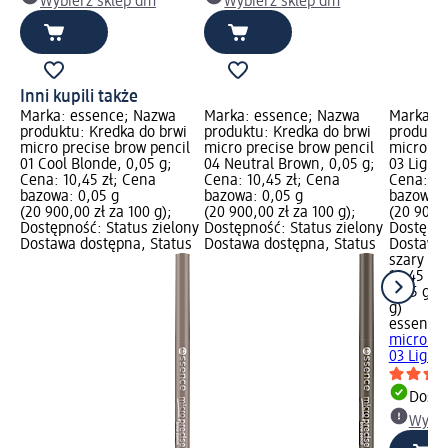
Wybierz sklep dm
Wybierz sklep dm
Inni kupili także
Marka: essence; Nazwa
Marka: essence; Nazwa
Marka: 
produktu: Kredka do brwi
produktu: Kredka do brwi
produktu
micro precise brow pencil
micro precise brow pencil
micro pr
01 Cool Blonde, 0,05 g;
04 Neutral Brown, 0,05 g;
03 Light
Cena: 10,45 zł; Cena
Cena: 10,45 zł; Cena
Cena: 10
bazowa: 0,05 g
bazowa: 0,05 g
bazowa: 
(20 900,00 zł za 100 g);
(20 900,00 zł za 100 g);
(20 900,0
Dostępność: Status zielony
Dostępność: Status zielony
Dostępno
Dostawa dostępna, Status
Dostawa dostępna, Status
Dostawa 
szary Wy
10,45 zł
0,05 g (2
g)
essence
micro pr
03 Light.
Dosta
Wybie