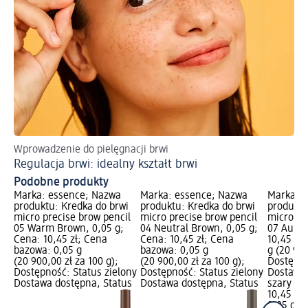
Wprowadzenie do pielęgnacji brwi
Pe
Regulacja brwi: idealny kształt brwi
Ws
Podobne produkty
Marka: essence; Nazwa
Marka: essence; Nazwa
Marka: 
produktu: Kredka do brwi
produktu: Kredka do brwi
produktu
micro precise brow pencil
micro precise brow pencil
micro pr
05 Warm Brown, 0,05 g;
04 Neutral Brown, 0,05 g;
07 Aubur
Cena: 10,45 zł; Cena
Cena: 10,45 zł; Cena
10,45 zł
bazowa: 0,05 g
bazowa: 0,05 g
g (20 900
(20 900,00 zł za 100 g);
(20 900,00 zł za 100 g);
Dostępno
Dostępność: Status zielony
Dostępność: Status zielony
Dostawa 
Dostawa dostępna, Status
Dostawa dostępna, Status
szary Wy
10,45 zł
0,05 g (2