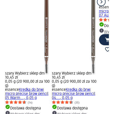
g)
essence
micro pr
07 Aubur
Dosta
Wybie
szary Wybierz sklep dm
szary Wybierz sklep dm
10,45 zł
10,45 zł
0,05 g (20 900,00 zł za 100
0,05 g (20 900,00 zł za 100
g)
g)
essence
Kredka do brwi
essence
Kredka do brwi
micro precise brow pencil
micro precise brow pencil
05 Warm..., 0,05 g
04..., 0,05 g
(14)
(35)
Dostawa dostępna
Dostawa dostępna