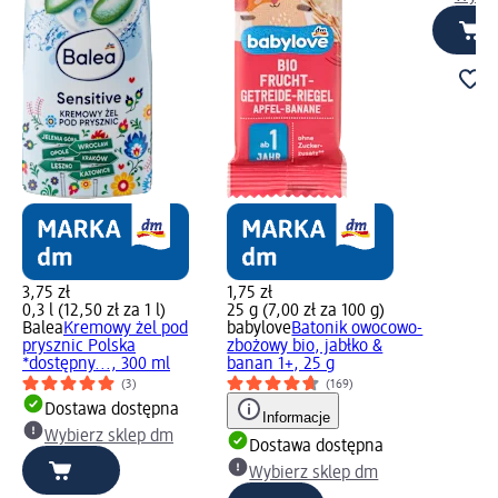
3,75 zł
1,75 zł
0,3 l (12,50 zł za 1 l)
25 g (7,00 zł za 100 g)
Balea
Kremowy żel pod
babylove
Batonik owocowo-
prysznic Polska
zbożowy bio, jabłko &
*dostępny..., 300 ml
banan 1+, 25 g
(3)
(169)
Dostawa dostępna
Informacje
Wybierz sklep dm
Dostawa dostępna
Wybierz sklep dm