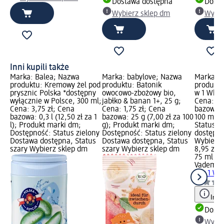
Dostawa dostępna
Dosta
Wybierz sklep dm
Wybie
Inni kupili także
Marka: Balea; Nazwa
Marka: babylove; Nazwa
Marka: 
produktu: Kremowy żel pod
produktu: Batonik
produktu
prysznic Polska *dostępny
owocowo-zbożowy bio,
w 1 Whit
wyłącznie w Polsce, 300 ml;
jabłko & banan 1+, 25 g;
Cena: 8,
Cena: 3,75 zł; Cena
Cena: 1,75 zł; Cena
bazowa: 7
bazowa: 0,3 l (12,50 zł za 1
bazowa: 25 g (7,00 zł za 100
100 ml);
l); Produkt marki dm;
g); Produkt marki dm;
Status z
Dostępność: Status zielony
Dostępność: Status zielony
dostępna
Dostawa dostępna, Status
Dostawa dostępna, Status
Wybierz 
szary Wybierz sklep dm
szary Wybierz sklep dm
8,95 zł
75 ml (11
Vademe
2 w 1 Wh
Info
Dosta
Wybie