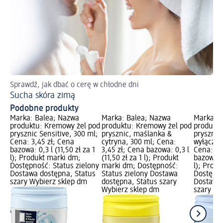
Sprawdź, jak dbać o cerę w chłodne dni
Do
Sucha skóra zimą
We
Podobne produkty
Marka: Balea; Nazwa
Marka: Balea; Nazwa
Marka: B
produktu: Kremowy żel pod
produktu: Kremowy żel pod
produktu
prysznic Sensitive, 300 ml;
prysznic, maślanka &
prysznic
Cena: 3,45 zł; Cena
cytryna, 300 ml; Cena:
wyłączni
bazowa: 0,3 l (11,50 zł za 1
3,45 zł; Cena bazowa: 0,3 l
Cena: 3,
l); Produkt marki dm;
(11,50 zł za 1 l); Produkt
bazowa: 0
Dostępność: Status zielony
marki dm; Dostępność:
l); Prod
Dostawa dostępna, Status
Status zielony Dostawa
Dostępno
szary Wybierz sklep dm
dostępna, Status szary
Dostawa 
Wybierz sklep dm
szary Wy