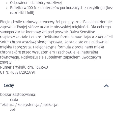
Odpowiedni dla skóry wrazliwej
Butelka w 100 % z materiałów pochodzacych z recyklingu (bez
nakretki i folii)
Błogie chwile rozkoszy: kremowy żel pod prysznic Balea codziennie
zapewnia Twojej skórze uczucie niezwykłej miękkości. Dla dobrego
samopoczucia: kremowy żel pod prysznic Balea Sensitive
rozpieszcza ciało i dusze. Delikatna formuła nawilżajaca z AquaCell
Soft™ chroni wrażliwą skórę i sprawia, że staje sie ona cudownie
miękka i sprężysta. Pielęgnacyjna formuła z proteinami mleka
chroni skórę przed wysuszeniem i zachowuje jej naturalną
równowagę. Rozkoszuj sie subtelnym zapachem uwodzącym
zmysły!
Numer artykułu dm: 1633563
GTIN: 4058172923791
Cechy
Obszar zastosowania:
ciało
Tekstura / konsystencja / aplikacja:
żel