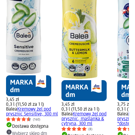
3,45 zł
0,3 l (11,50 zł za 1 l)
3,45 zł
3,75 zł
Balea
Kremowy żel pod
0,3 l (11,50 zł za 1 l)
0,3 l (12,
prysznic Sensitive, 300 ml
Balea
Kremowy żel pod
Balea
Kr
prysznic, maślanka &
prysznic
(160)
cytryna, 300 ml
*dostępn
Dostawa dostępna
(8)
Wybierz sklep dm