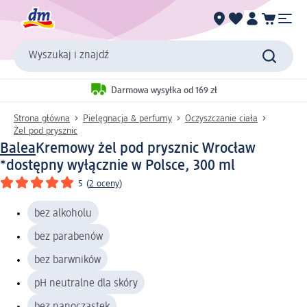
Wyszukaj i znajdź
Darmowa wysyłka od 169 zł
Strona główna
Pielęgnacja & perfumy
Oczyszczanie ciała
Żel pod prysznic
Balea
Kremowy żel pod prysznic Wrocław
*dostępny wyłącznie w Polsce, 300 ml
5
(
2 oceny
)
bez alkoholu
bez parabenów
bez barwników
pH neutralne dla skóry
bez nanocząstek