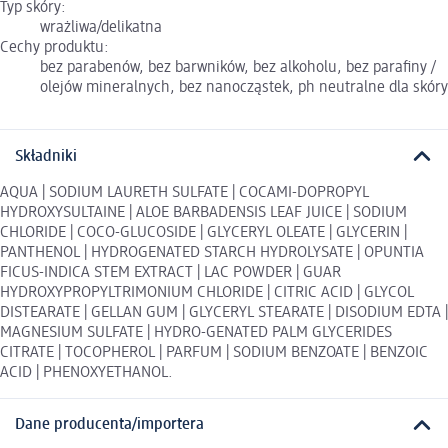
Typ skóry:
wrażliwa/delikatna
Cechy produktu:
bez parabenów, bez barwników, bez alkoholu, bez parafiny /
olejów mineralnych, bez nanocząstek, ph neutralne dla skóry
Składniki
AQUA | SODIUM LAURETH SULFATE | COCAMI-DOPROPYL
HYDROXYSULTAINE | ALOE BARBADENSIS LEAF JUICE | SODIUM
CHLORIDE | COCO-GLUCOSIDE | GLYCERYL OLEATE | GLYCERIN |
PANTHENOL | HYDROGENATED STARCH HYDROLYSATE | OPUNTIA
FICUS-INDICA STEM EXTRACT | LAC POWDER | GUAR
HYDROXYPROPYLTRIMONIUM CHLORIDE | CITRIC ACID | GLYCOL
DISTEARATE | GELLAN GUM | GLYCERYL STEARATE | DISODIUM EDTA |
MAGNESIUM SULFATE | HYDRO-GENATED PALM GLYCERIDES
CITRATE | TOCOPHEROL | PARFUM | SODIUM BENZOATE | BENZOIC
ACID | PHENOXYETHANOL.
Dane producenta/importera