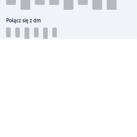
Połącz się z dm
Pobierz aplikację dm:
© 2026 dm-drogerie markt sp. z o.o.
Impressum
Polityka prywatności
Ogólne warunki handlowe
Odstąpienie od umowy w dm
Rozstrzyganie sporów
Zgłaszanie nieprawidłowości
Utylizacja sprzętu elektrycznego