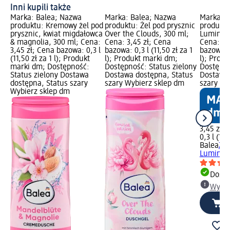
Inni kupili także
Marka: Balea; Nazwa
Marka: Balea; Nazwa
Marka: B
produktu: Kremowy żel pod
produktu: Żel pod prysznic
produktu
prysznic, kwiat migdałowca
Over the Clouds, 300 ml;
Luminous
& magnolia, 300 ml; Cena:
Cena: 3,45 zł; Cena
Cena: 3,
3,45 zł; Cena bazowa: 0,3 l
bazowa: 0,3 l (11,50 zł za 1
bazowa: 0
(11,50 zł za 1 l); Produkt
l); Produkt marki dm;
l); Prod
marki dm; Dostępność:
Dostępność: Status zielony
Dostępno
Status zielony Dostawa
Dostawa dostępna, Status
Dostawa 
dostępna, Status szary
szary Wybierz sklep dm
szary Wy
Wybierz sklep dm
3,45 zł
0,3 l (11,
Balea
Żel
Luminous
Dosta
Wybie