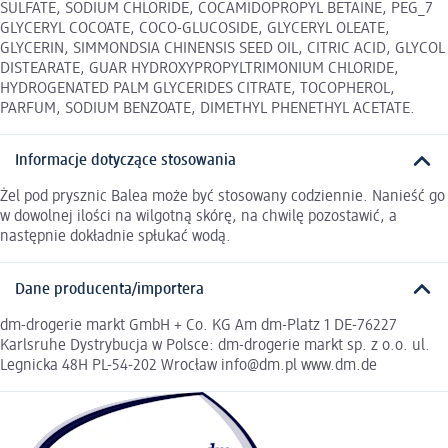
SULFATE, SODIUM CHLORIDE, COCAMIDOPROPYL BETAINE, PEG_7
GLYCERYL COCOATE, COCO-GLUCOSIDE, GLYCERYL OLEATE,
GLYCERIN, SIMMONDSIA CHINENSIS SEED OIL, CITRIC ACID, GLYCOL
DISTEARATE, GUAR HYDROXYPROPYLTRIMONIUM CHLORIDE,
HYDROGENATED PALM GLYCERIDES CITRATE, TOCOPHEROL,
PARFUM, SODIUM BENZOATE, DIMETHYL PHENETHYL ACETATE.
Informacje dotyczące stosowania
Żel pod prysznic Balea może być stosowany codziennie. Nanieść go
w dowolnej ilości na wilgotną skórę, na chwilę pozostawić, a
następnie dokładnie spłukać wodą.
Dane producenta/importera
dm-drogerie markt GmbH + Co. KG Am dm-Platz 1 DE-76227
Karlsruhe Dystrybucja w Polsce: dm-drogerie markt sp. z o.o. ul.
Legnicka 48H PL-54-202 Wrocław info@dm.pl www.dm.de