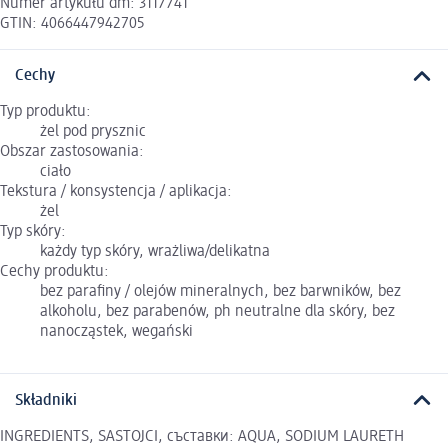
Numer artykułu dm: 3117741
GTIN: 4066447942705
Cechy
Typ produktu:
żel pod prysznic
Obszar zastosowania:
ciało
Tekstura / konsystencja / aplikacja:
żel
Typ skóry:
każdy typ skóry, wrażliwa/delikatna
Cechy produktu:
bez parafiny / olejów mineralnych, bez barwników, bez
alkoholu, bez parabenów, ph neutralne dla skóry, bez
nanocząstek, wegański
Składniki
INGREDIENTS, SASTOJCI, съставки: AQUA, SODIUM LAURETH