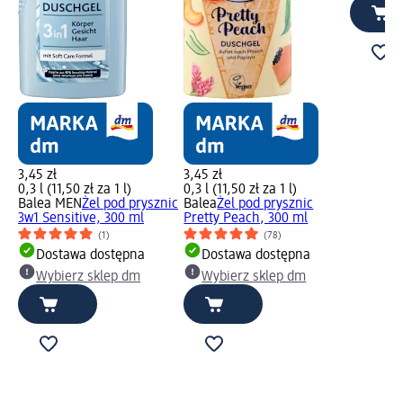
3,45 zł
3,45 zł
0,3 l (11,50 zł za 1 l)
0,3 l (11,50 zł za 1 l)
Balea MEN
Żel pod prysznic
Balea
Żel pod prysznic
3w1 Sensitive, 300 ml
Pretty Peach, 300 ml
(1)
(78)
Dostawa dostępna
Dostawa dostępna
Wybierz sklep dm
Wybierz sklep dm