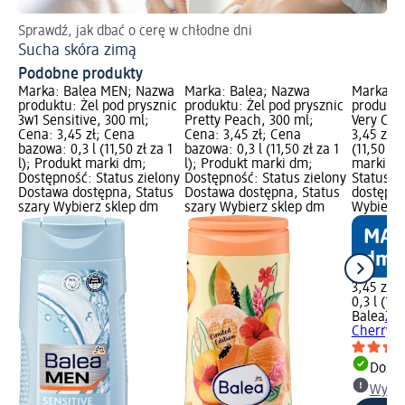
Sprawdź, jak dbać o cerę w chłodne dni
Do
Sucha skóra zimą
We
Podobne produkty
Marka: Balea MEN; Nazwa
Marka: Balea; Nazwa
Marka: B
produktu: Żel pod prysznic
produktu: Żel pod prysznic
produktu
3w1 Sensitive, 300 ml;
Pretty Peach, 300 ml;
Very Che
Cena: 3,45 zł; Cena
Cena: 3,45 zł; Cena
3,45 zł; 
bazowa: 0,3 l (11,50 zł za 1
bazowa: 0,3 l (11,50 zł za 1
(11,50 zł
l); Produkt marki dm;
l); Produkt marki dm;
marki dm
Dostępność: Status zielony
Dostępność: Status zielony
Status z
Dostawa dostępna, Status
Dostawa dostępna, Status
dostępna
szary Wybierz sklep dm
szary Wybierz sklep dm
Wybierz 
3,45 zł
0,3 l (11,
Balea
Żel
Cherry, 
Dosta
Wybie