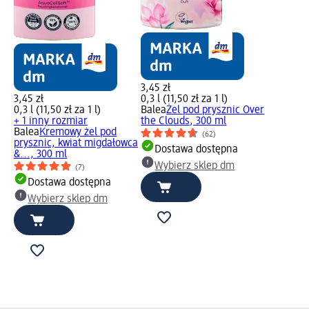
3,45 zł
3,45 zł
0,3 l (11,50 zł za 1 l)
0,3 l (11,50 zł za 1 l)
Balea
Żel pod prysznic Over
+ 1 inny rozmiar
the Clouds, 300 ml
Balea
Kremowy żel pod
(62)
prysznic, kwiat migdałowca
Dostawa dostępna
&..., 300 ml
Wybierz sklep dm
(7)
Dostawa dostępna
Wybierz sklep dm