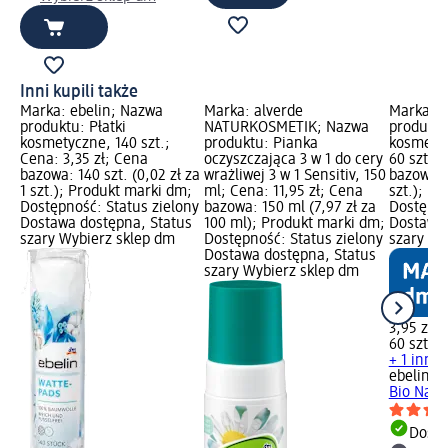
Inni kupili także
Marka: ebelin; Nazwa
Marka: alverde
Marka: e
produktu: Płatki
NATURKOSMETIK; Nazwa
produktu
kosmetyczne, 140 szt.;
produktu: Pianka
kosmetyc
Cena: 3,35 zł; Cena
oczyszczająca 3 w 1 do cery
60 szt.; 
bazowa: 140 szt. (0,02 zł za
wrażliwej 3 w 1 Sensitiv, 150
bazowa: 6
1 szt.); Produkt marki dm;
ml; Cena: 11,95 zł; Cena
szt.); P
Dostępność: Status zielony
bazowa: 150 ml (7,97 zł za
Dostępno
Dostawa dostępna, Status
100 ml); Produkt marki dm;
Dostawa 
szary Wybierz sklep dm
Dostępność: Status zielony
szary Wy
Dostawa dostępna, Status
szary Wybierz sklep dm
3,95 zł
60 szt. (0
+ 1 inny
ebelin
Pł
Bio Natur
Dosta