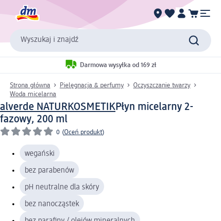
Wyszukaj i znajdź
Darmowa wysyłka od 169 zł
Strona główna
Pielęgnacja & perfumy
Oczyszczanie twarzy
Woda micelarna
alverde NATURKOSMETIK
Płyn micelarny 2-
fazowy, 200 ml
0
(
Oceń produkt
)
wegański
bez parabenów
pH neutralne dla skóry
bez nanocząstek
bez parafiny / olejów mineralnych