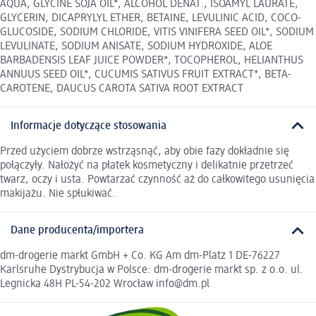
AQUA, GLYCINE SOJA OIL*, ALCOHOL DENAT., ISOAMYL LAURATE,
GLYCERIN, DICAPRYLYL ETHER, BETAINE, LEVULINIC ACID, COCO-
GLUCOSIDE, SODIUM CHLORIDE, VITIS VINIFERA SEED OIL*, SODIUM
LEVULINATE, SODIUM ANISATE, SODIUM HYDROXIDE, ALOE
BARBADENSIS LEAF JUICE POWDER*, TOCOPHEROL, HELIANTHUS
ANNUUS SEED OIL*, CUCUMIS SATIVUS FRUIT EXTRACT*, BETA-
CAROTENE, DAUCUS CAROTA SATIVA ROOT EXTRACT
Informacje dotyczące stosowania
Przed użyciem dobrze wstrząsnąć, aby obie fazy dokładnie się
połączyły. Nałożyć na płatek kosmetyczny i delikatnie przetrzeć
twarz, oczy i usta. Powtarzać czynność aż do całkowitego usunięcia
makijażu. Nie spłukiwać.
Dane producenta/importera
dm-drogerie markt GmbH + Co. KG Am dm-Platz 1 DE-76227
Karlsruhe Dystrybucja w Polsce: dm-drogerie markt sp. z o.o. ul.
Legnicka 48H PL-54-202 Wrocław info@dm.pl