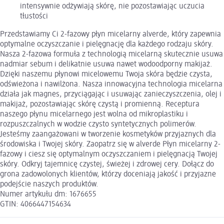
intensywnie odżywiają skórę, nie pozostawiając uczucia
tłustości
Przedstawiamy Ci 2-fazowy płyn micelarny alverde, który zapewnia
optymalne oczyszczanie i pielęgnację dla każdego rodzaju skóry.
Nasza 2-fazowa formuła z technologią micelarną skutecznie usuwa
nadmiar sebum i delikatnie usuwa nawet wodoodporny makijaż.
Dzięki naszemu płynowi micelowemu Twoja skóra będzie czysta,
odświeżona i nawilżona. Nasza innowacyjna technologia micelarna
działa jak magnes, przyciągając i usuwając zanieczyszczenia, olej i
makijaż, pozostawiając skórę czystą i promienną. Receptura
naszego płynu micelarnego jest wolna od mikroplastiku i
rozpuszczalnych w wodzie czysto syntetycznych polimerów.
Jesteśmy zaangażowani w tworzenie kosmetyków przyjaznych dla
środowiska i Twojej skóry. Zaopatrz się w alverde Płyn micelarny 2-
fazowy i ciesz się optymalnym oczyszczaniem i pielęgnacją Twojej
skóry. Odkryj tajemnicę czystej, świeżej i zdrowej cery. Dołącz do
grona zadowolonych klientów, którzy doceniają jakość i przyjazne
podejście naszych produktów.
Numer artykułu dm: 1676655
GTIN: 4066447154634