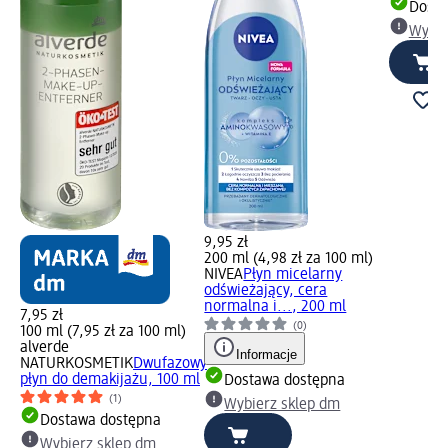
Dosta
Wybie
9,95 zł
200 ml (4,98 zł za 100 ml)
NIVEA
Płyn micelarny
odświeżający, cera
normalna i..., 200 ml
7,95 zł
(0)
100 ml (7,95 zł za 100 ml)
alverde
Informacje
NATURKOSMETIK
Dwufazowy
płyn do demakijażu, 100 ml
Dostawa dostępna
(1)
Wybierz sklep dm
Dostawa dostępna
Wybierz sklep dm