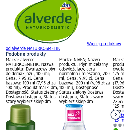
Więcej produktów
od alverde NATURKOSMETIK
Podobne produkty
Marka: alverde
Marka: NIVEA; Nazwa
Marka: L
NATURKOSMETIK; Nazwa
produktu: Płyn micelarny
produktu
produktu: Dwufazowy płyn
odświeżający, cera
dwufazow
do demakijażu, 100 ml;
normalna i mieszana, 200
125 ml; 
Cena: 7,95 zł; Cena
ml; Cena: 9,95 zł; Cena
Cena baz
bazowa: 100 ml (7,95 zł za
bazowa: 200 ml (4,98 zł za
(17,96 zł
100 ml); Produkt marki dm;
100 ml); Dostępność:
Dostępno
Dostępność: Status zielony
Status zielony Dostawa
Dostawa 
Dostawa dostępna, Status
dostępna, Status szary
szary Wy
szary Wybierz sklep dm
Wybierz sklep dm
22,45 zł
125 ml (1
Lirene
Pł
dwufazow
125 ml