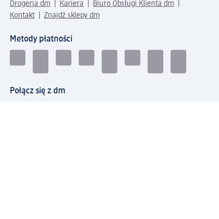
Drogeria dm
Kariera
Biuro Obsługi Klienta dm
Kontakt
Znajdź sklepy dm
Metody płatności
Połącz się z dm
Pobierz aplikację dm:
© 2026 dm-drogerie markt sp. z o.o.