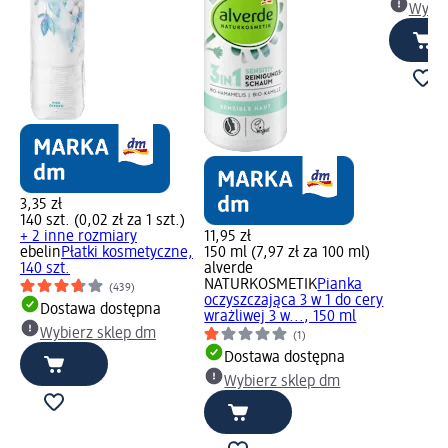
Wybie
3,35 zł
140 szt. (0,02 zł za 1 szt.)
+ 2 inne rozmiary
11,95 zł
ebelin
Płatki kosmetyczne,
150 ml (7,97 zł za 100 ml)
140 szt.
alverde
NATURKOSMETIK
Pianka
(439)
oczyszczająca 3 w 1 do cery
Dostawa dostępna
wrażliwej 3 w..., 150 ml
Wybierz sklep dm
(1)
Dostawa dostępna
Wybierz sklep dm