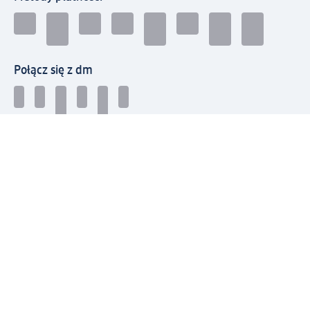
Połącz się z dm
Pobierz aplikację dm:
© 2026 dm-drogerie markt sp. z o.o.
Impressum
Polityka prywatności
Ogólne warunki handlowe
Odstąpienie od umowy w dm