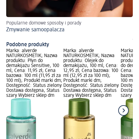
Popularne domowe sposoby i porady
Po
Zmywanie samoopalacza
Pe
ja
Podobne produkty
Marka: alverde
Marka: alverde
Marka: a
NATURKOSMETIK; Nazwa
NATURKOSMETIK; Nazwa
NATURKO
produktu: Płyn do
produktu: Olejek do
produktu
demakijażu Sensitive, 100
demakijażu, 100 ml; Cena:
do demak
ml; Cena: 11,95 zł; Cena
12,95 zł; Cena bazowa: 100
Cena: 7,
bazowa: 100 ml (11,95 zł za
ml (12,95 zł za 100 ml);
bazowa: 
100 ml); Produkt marki dm;
Produkt marki dm;
100 ml);
Dostępność: Status zielony
Dostępność: Status zielony
Dostępno
Dostawa dostępna, Status
Dostawa dostępna, Status
Dostawa 
szary Wybierz sklep dm
szary Wybierz sklep dm
szary Wy