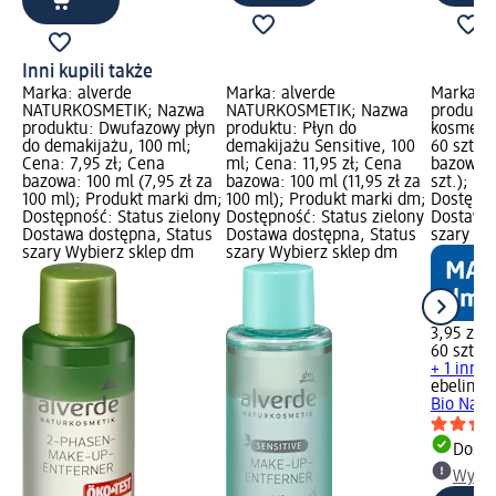
Inni kupili także
Marka: alverde
Marka: alverde
Marka: e
NATURKOSMETIK; Nazwa
NATURKOSMETIK; Nazwa
produktu
produktu: Dwufazowy płyn
produktu: Płyn do
kosmetyc
do demakijażu, 100 ml;
demakijażu Sensitive, 100
60 szt.; 
Cena: 7,95 zł; Cena
ml; Cena: 11,95 zł; Cena
bazowa: 6
bazowa: 100 ml (7,95 zł za
bazowa: 100 ml (11,95 zł za
szt.); P
100 ml); Produkt marki dm;
100 ml); Produkt marki dm;
Dostępno
Dostępność: Status zielony
Dostępność: Status zielony
Dostawa 
Dostawa dostępna, Status
Dostawa dostępna, Status
szary Wy
szary Wybierz sklep dm
szary Wybierz sklep dm
3,95 zł
60 szt. (0
+ 1 inny
ebelin
Pł
Bio Natur
Dosta
Wybie