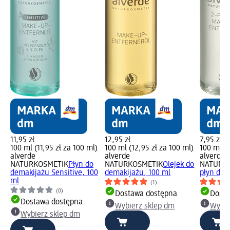
11,95 zł
12,95 zł
7,95 zł
100 ml (11,95 zł za 100 ml)
100 ml (12,95 zł za 100 ml)
100 ml (7
alverde
alverde
alverde
NATURKOSMETIK
Płyn do
NATURKOSMETIK
Olejek do
NATURK
demakijażu Sensitive, 100
demakijażu, 100 ml
płyn do 
ml
(1)
(0)
Dostawa dostępna
Dosta
Dostawa dostępna
Wybierz sklep dm
Wybie
Wybierz sklep dm