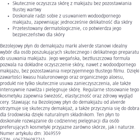
Skutecznie oczyszcza skórę z makijażu bez pozostawiania
tłustej wartwy
Doskonale radzi sobie z usuwaniem wodoodpornego
makijażu, zapewniając jednocześnie delikatność dla skóry
Przetestowany dermatologicznie, co potwierdza jego
bezpieczeństwo dla skóry
Bezolejowy płyn do demakijażu marki alverde stanowi idealny
wybór dla osób poszukujących skutecznego i delikatnego preparatu
do usuwania makijażu. Jego wegańska, beztłuszczowa formuła
pozwala na dokładne oczyszczenie skóry, nawet z wodoodpornego
makijażu, bez pozostawiania nieprzyjemnego tłustego filmu. Dzięki
zawartości kwasu hialuronowego oraz organicznego aloesu,
produkt nie tylko skutecznie usuwa zanieczyszczenia, ale także
intensywnie nawilża i pielęgnuje skórę. Regularne stosowanie tego
kosmetyku zapewnia świeżość, elastyczność oraz zdrowy wygląd
cery. Stawiając na Bezolejowy płyn do demakijażu od alverde
otrzymuje się skuteczny demakijaż, a także przyczynia się do dobra
dla środowiska dzięki naturalnym składnikom. Ten płyn to
doskonałe rozwiązanie do codziennej pielęgnacji dla osób
preferujących kosmetyki przyjazne zarówno skórze, jak i naturze.
Numer artykułu dm: 3049559
GTIN: 4067796087741