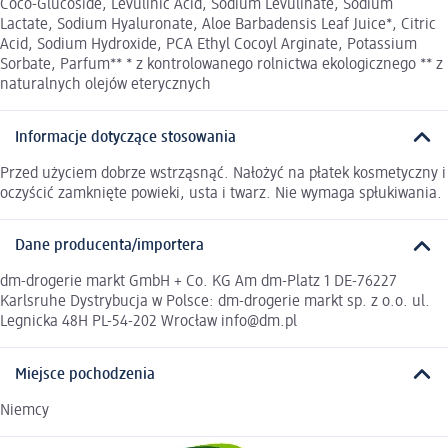
Coco-Glucoside, Levulinic Acid, Sodium Levulinate, Sodium
Lactate, Sodium Hyaluronate, Aloe Barbadensis Leaf Juice*, Citric
Acid, Sodium Hydroxide, PCA Ethyl Cocoyl Arginate, Potassium
Sorbate, Parfum** * z kontrolowanego rolnictwa ekologicznego ** z
naturalnych olejów eterycznych
Informacje dotyczące stosowania
Przed użyciem dobrze wstrząsnąć. Nałożyć na płatek kosmetyczny i
oczyścić zamknięte powieki, usta i twarz. Nie wymaga spłukiwania.
Dane producenta/importera
dm-drogerie markt GmbH + Co. KG Am dm-Platz 1 DE-76227
Karlsruhe Dystrybucja w Polsce: dm-drogerie markt sp. z o.o. ul.
Legnicka 48H PL-54-202 Wrocław info@dm.pl
Miejsce pochodzenia
Niemcy