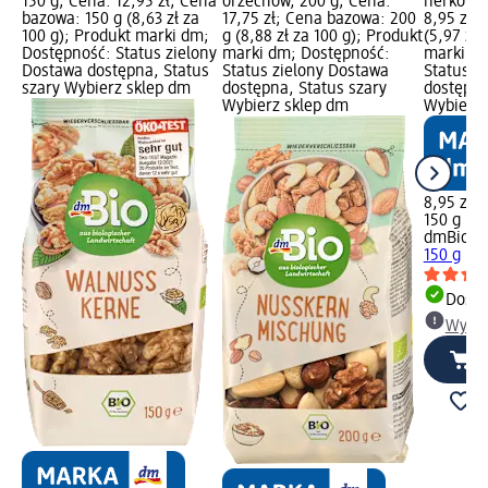
150 g; Cena: 12,95 zł; Cena
orzechów, 200 g; Cena:
nerkowca
bazowa: 150 g (8,63 zł za
17,75 zł; Cena bazowa: 200
8,95 zł;
100 g); Produkt marki dm;
g (8,88 zł za 100 g); Produkt
(5,97 zł 
Dostępność: Status zielony
marki dm; Dostępność:
marki dm
Dostawa dostępna, Status
Status zielony Dostawa
Status z
szary Wybierz sklep dm
dostępna, Status szary
dostępna
Wybierz sklep dm
Wybierz 
8,95 zł
150 g (5,
dmBio
Or
150 g
Dosta
Wybie