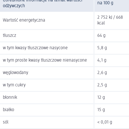
Uśrednione informacje na temat wartości
na 100 g
odżywczych
2 752 kJ / 668
Wartość energetyczna
kcal
tłuszcz
64 g
w tym kwasy tłuszczowe nasycone
5,8 g
w tym proste kwasy tłuszczowe nienasycone
4,1 g
węglowodany
2,6 g
w tym cukry
2,5 g
błonnik
12 g
białko
15 g
sól
< 0,01 g