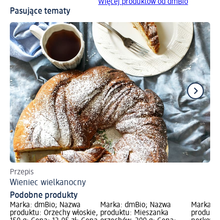
Więcej produktów od dmBio
Pasujące tematy
Przepis
Od
Wieniec wielkanocny
We
Podobne produkty
Marka: dmBio; Nazwa
Marka: dmBio; Nazwa
Marka: 
produktu: Orzechy włoskie,
produktu: Mieszanka
produktu