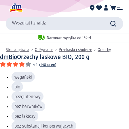
Wyszukaj i znajdź
Darmowa wysyłka od 169 zł
Strona główna
Odżywianie
Przekąski i słodycze
Orzechy
dmBio
Orzechy laskowe BIO, 200 g
4.1
(
148 ocen
)
wegański
bio
bezglutenowy
bez barwników
bez laktozy
bez substancji konserwujących