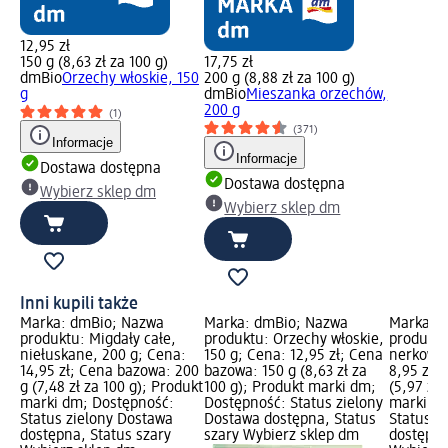
12,95 zł
150 g (8,63 zł za 100 g)
17,75 zł
dmBio
Orzechy włoskie, 150
200 g (8,88 zł za 100 g)
g
dmBio
Mieszanka orzechów,
200 g
(1)
(371)
Informacje
Informacje
Dostawa dostępna
Dostawa dostępna
Wybierz sklep dm
Wybierz sklep dm
Inni kupili także
Marka: dmBio; Nazwa
Marka: dmBio; Nazwa
Marka: 
produktu: Migdały całe,
produktu: Orzechy włoskie,
produktu
niełuskane, 200 g; Cena:
150 g; Cena: 12,95 zł; Cena
nerkowca
14,95 zł; Cena bazowa: 200
bazowa: 150 g (8,63 zł za
8,95 zł;
g (7,48 zł za 100 g); Produkt
100 g); Produkt marki dm;
(5,97 zł 
marki dm; Dostępność:
Dostępność: Status zielony
marki dm
Status zielony Dostawa
Dostawa dostępna, Status
Status z
dostępna, Status szary
szary Wybierz sklep dm
dostępna