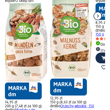
Wybierz sklep dm
Wybierz 
8,95 zł
150 g (5,
dmBio
Or
150 g
Dosta
Wybie
12,95 zł
14,95 zł
150 g (8,63 zł za 100 g)
200 g (7,48 zł za 100 g)
dmBio
Orzechy włoskie, 150