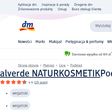
Aplikacja dm
Inspiracje & porady
Drogeria dm
Zrównoważone produkty
Usługi
Biuro obsługi klienta
Wyszukaj 
Nowości
Marki
Makijaż
Pielęgnacja & perfumy
Wł
*
Darmowa wysyłka od 169 zł
Strona główna
Makijaż
Cera
Podkład
alverde NATURKOSMETIK
Pod
4.6
(
29 ocen
)
wegański
wegański