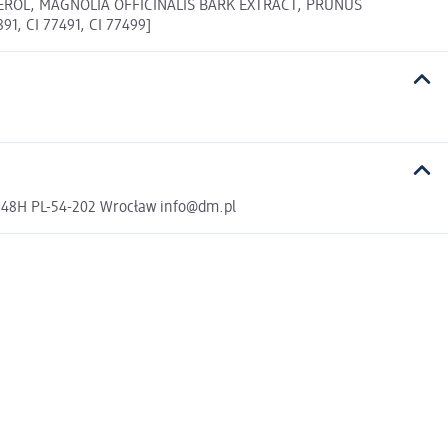
EROL, MAGNOLIA OFFICINALIS BARK EXTRACT, PRUNUS
, CI 77491, CI 77499]
a 48H PL-54-202 Wrocław info@dm.pl