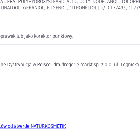
ERA CERA, POLYHYDROXYSTEARIC ACID, OCTYLDODECANOL, TOCOPH
ALOOL, GERANIOL, EUGENOL, CITRONELLOL [ +/- CI 77492, CI 77891
poprawek lub jako korektor punktowy.
e Dystrybucja w Polsce: dm-drogerie markt sp. z o.o. ul. Legnick
któw od alverde NATURKOSMETIK