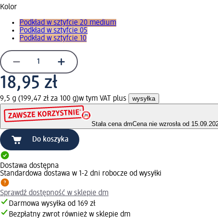
Kolor
Podkład w sztyfcie 20 medium
Podkład w sztyfcie 05
Podkład w sztyfcie 10
18,95 zł
9,5 g (199,47 zł za 100 g)
w tym VAT plus
wysyłka
Stała cena dm
Cena nie wzrosła od 15.09.20
Do koszyka
Dostawa dostępna
Standardowa dostawa w 1-2 dni robocze od wysyłki
Sprawdź dostępność w sklepie dm
Darmowa wysyłka od 169 zł
Bezpłatny zwrot również w sklepie dm