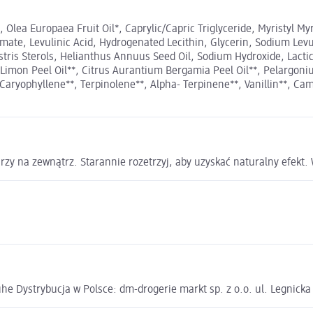
 Olea Europaea Fruit Oil*, Caprylic/Capric Triglyceride, Myristyl My
tamate, Levulinic Acid, Hydrogenated Lecithin, Glycerin, Sodium Le
ris Sterols, Helianthus Annuus Seed Oil, Sodium Hydroxide, Lactic 
Limon Peel Oil**, Citrus Aurantium Bergamia Peel Oil**, Pelargonium
 Caryophyllene**, Terpinolene**, Alpha- Terpinene**, Vanillin**, Cam
zy na zewnątrz. Starannie rozetrzyj, aby uzyskać naturalny efekt.
e Dystrybucja w Polsce: dm-drogerie markt sp. z o.o. ul. Legnick