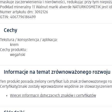
maskuje zaczerwienienia i nierówności, redukując przy tym niepoż
Podkład mineralny 11 Walnut marki alverde NATURKOSMETIK jest id
Numer artykułu dm: 3092126
GTIN: 4067796186499
Cechy
Tekstura / konsystencja / aplikacja:
krem
Cechy produktu:
wegański
Informacje na temat zrównoważonego rozwoju
Ten produkt posiada zielony certyfikat lub znak zrównoważonego 
Certyfikaty/znaki zostały wprowadzone wspólnie ze stowarzyszeni
Więcej informacji dotyczących znaków i certyfikatów