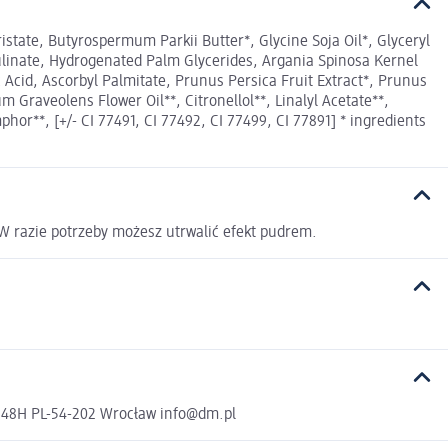
ristate, Butyrospermum Parkii Butter*, Glycine Soja Oil*, Glyceryl
vulinate, Hydrogenated Palm Glycerides, Argania Spinosa Kernel
Acid, Ascorbyl Palmitate, Prunus Persica Fruit Extract*, Prunus
 Graveolens Flower Oil**, Citronellol**, Linalyl Acetate**,
phor**, [+/- CI 77491, CI 77492, CI 77499, CI 77891] * ingredients
 W razie potrzeby możesz utrwalić efekt pudrem.
a 48H PL-54-202 Wrocław info@dm.pl