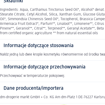
Składniki
Ingredients: Aqua, Carthamus Tinctorius Seed Oil*, Alcohol* denat.,
Stearate Citrate, Cetyl Alcohol, Silica, Xanthan Gum, Glucose Glu
Oil*, Simmondsia Chinensis Seed Oil*, Tocopherol, Brassica Campest
Armeniaca Fruit Extract*, Parfum**, Linalool**, Limonene**, Citrus 
Pinene**, Geraniol**, Citral**, Terpineol**, Geranyl Acetate**, Beta
from certified organic agriculture ** from natural essential oils
Informacje dotyczące stosowania
Nałóż jedną lub dwie krople kosmetyku równomiernie od środka twar
Informacje dotyczące przechowywania
Przechowywać w temperaturze pokojowej.
Dane producenta/importera
dm-drogerie markt GmbH + Co. KG Am dm-Platz 1 DE-76227 Karlsruh