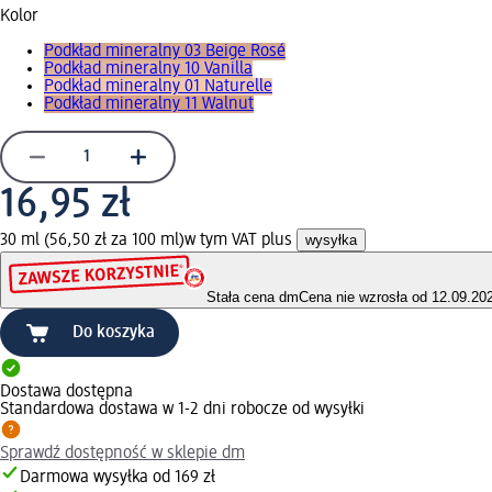
Kolor
Podkład mineralny 03 Beige Rosé
Podkład mineralny 10 Vanilla
Podkład mineralny 01 Naturelle
Podkład mineralny 11 Walnut
16,95 zł
30 ml (56,50 zł za 100 ml)
w tym VAT plus
wysyłka
Stała cena dm
Cena nie wzrosła od 12.09.20
Do koszyka
Dostawa dostępna
Standardowa dostawa w 1-2 dni robocze od wysyłki
Sprawdź dostępność w sklepie dm
Darmowa wysyłka od 169 zł