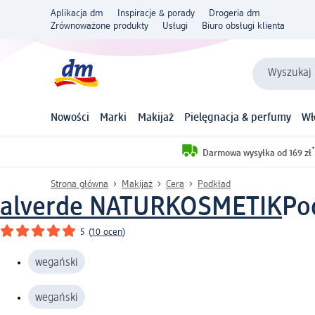
Aplikacja dm
Inspiracje & porady
Drogeria dm
Zrównoważone produkty
Usługi
Biuro obsługi klienta
Wyszukaj 
Nowości
Marki
Makijaż
Pielęgnacja & perfumy
Wł
*
Darmowa wysyłka od 169 zł
Strona główna
Makijaż
Cera
Podkład
alverde NATURKOSMETIK
Po
5
(
10 ocen
)
wegański
wegański