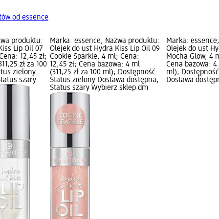
tów od essence
zwa produktu:
Marka: essence; Nazwa produktu:
Marka: essence
iss Lip Oil 07
Olejek do ust Hydra Kiss Lip Oil 09
Olejek do ust Hy
Cena: 12,45 zł;
Cookie Sparkle, 4 ml; Cena:
Mocha Glow, 4 m
11,25 zł za 100
12,45 zł; Cena bazowa: 4 ml
Cena bazowa: 4 m
tus zielony
(311,25 zł za 100 ml); Dostępność:
ml); Dostępność
tatus szary
Status zielony Dostawa dostępna,
Dostawa dostępn
Status szary Wybierz sklep dm