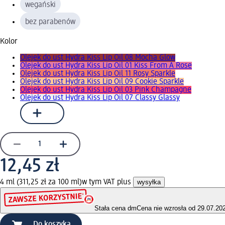
wegański
bez parabenów
Kolor
Olejek do ust Hydra Kiss Lip Oil 08 Mocha Glow
Olejek do ust Hydra Kiss Lip Oil 01 Kiss From A Rose
Olejek do ust Hydra Kiss Lip Oil 11 Rosy Sparkle
Olejek do ust Hydra Kiss Lip Oil 09 Cookie Sparkle
Olejek do ust Hydra Kiss Lip Oil 03 Pink Champagne
Olejek do ust Hydra Kiss Lip Oil 07 Classy Glassy
12,45 zł
4 ml (311,25 zł za 100 ml)
w tym VAT plus
wysyłka
Stała cena dm
Cena nie wzrosła od 29.07.20
Do koszyka