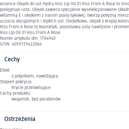
essence Olejek do ust Hydra Kiss Lip Oil 01 Kiss From A Rose to inn
pielęgnuje usta. Olejek zawiera specjalnie wyselekcjonowane składn
witaminą E i olejkiem z nasion piany łąkowej, tworzą potężną mies
uczucia obciążonych i lepkich ust. Dodatkowo, olejek z kroplą koloru
Kiss From A Rose to kosmetyk, pozostawia usta nawilżone i promien
Kiss Lip Oil 01 Kiss From A Rose.
Numer artykułu dm: 1704940
GTIN: 4059729422064
Cechy
Efekt:
z połyskiem, nawilżający
Stopień pokrycia:
Krycie prześwitujące
Cechy produktu:
wegański, bez parabenów
Ostrzeżenia