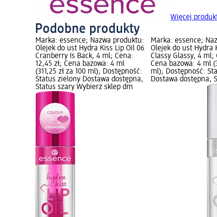
Więcej produk
Podobne produkty
produktu:
Marka: essence; Nazwa produktu:
Marka: essence; Na
Lip Oil 03
Olejek do ust Hydra Kiss Lip Oil 06
Olejek do ust Hydra K
Cena:
Cranberry Is Back, 4 ml; Cena:
Classy Glassy, 4 ml; 
 ml
12,45 zł; Cena bazowa: 4 ml
Cena bazowa: 4 ml (3
stępność:
(311,25 zł za 100 ml); Dostępność:
ml); Dostępność: Sta
dostępna,
Status zielony Dostawa dostępna,
Dostawa dostępna, S
lep dm
Status szary Wybierz sklep dm