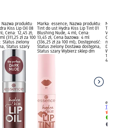
; Nazwa produktu:
Marka: essence; Nazwa produktu:
Marka: ess
dra Kiss Lip Oil 08
Tint do ust Hydra Kiss Lip Tint 01
Tint do ust 
l; Cena: 12,45 zł;
Blushing Nude, 4 ml; Cena:
Vintage Rose
l (311,25 zł za 100
13,45 zł; Cena bazowa: 4 ml
Cena bazowa
: Status zielony
(336,25 zł za 100 ml); Dostępność:
ml); Dostęp
a, Status szary
Status zielony Dostawa dostępna,
Dostawa dos
Status szary Wybierz sklep dm
Wybierz sk
13,45 zł
4 ml (336,25
essence
Tin
Tint 02 Vin
Dostawa
Wybierz 