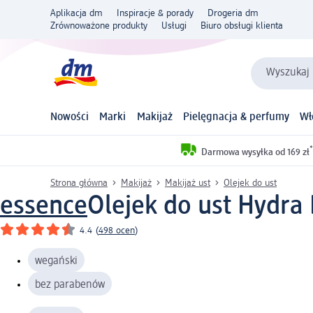
Aplikacja dm
Inspiracje & porady
Drogeria dm
Zrównoważone produkty
Usługi
Biuro obsługi klienta
Wyszukaj 
Nowości
Marki
Makijaż
Pielęgnacja & perfumy
Wł
*
Darmowa wysyłka od 169 zł
Strona główna
Makijaż
Makijaż ust
Olejek do ust
essence
Olejek do ust Hydra 
4.4
(
498 ocen
)
wegański
bez parabenów