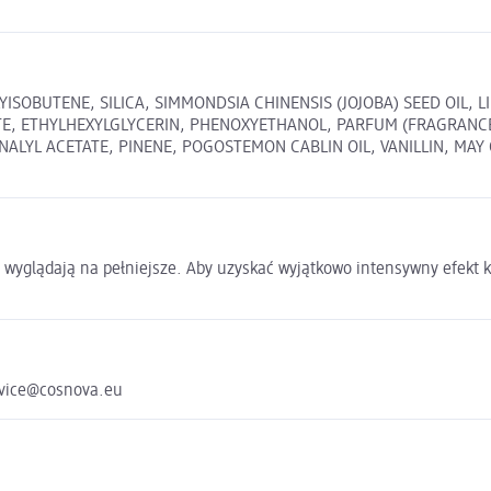
LYISOBUTENE, SILICA, SIMMONDSIA CHINENSIS (JOJOBA) SEED OIL
E, ETHYLHEXYLGLYCERIN, PHENOXYETHANOL, PARFUM (FRAGRANCE)
LYL ACETATE, PINENE, POGOSTEMON CABLIN OIL, VANILLIN, MAY CONT
wyglądają na pełniejsze. Aby uzyskać wyjątkowo intensywny efekt k
rvice@cosnova.eu