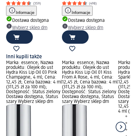
(359)
(498)
Informacje
Informacje
Dostawa dostępna
Dostawa dostępna
Wybierz sklep dm
Wybierz sklep dm
Inni kupili także
Marka: essence; Nazwa
Marka: essence; Nazwa
Marka: 
produktu: Olejek do ust
produktu: Olejek do ust
produktu
Hydra Kiss Lip Oil 03 Pink
Hydra Kiss Lip Oil 01 Kiss
Hydra Kis
Champagne, 4 ml; Cena:
From A Rose, 4 ml; Cena:
Sparkle,
12,45 zł; Cena bazowa: 4 ml
12,45 zł; Cena bazowa: 4 ml
12,45 zł
(311,25 zł za 100 ml);
(311,25 zł za 100 ml);
(311,25 z
Dostępność: Status zielony
Dostępność: Status zielony
Dostępno
Dostawa dostępna, Status
Dostawa dostępna, Status
Dostawa 
szary Wybierz sklep dm
szary Wybierz sklep dm
szary Wy
12,45 zł
4 ml (311