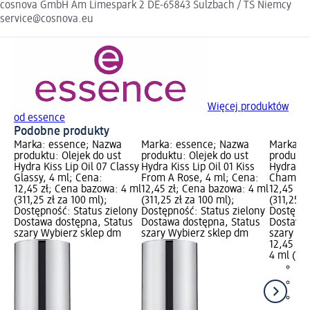
cosnova GmbH Am Limespark 2 DE-65843 Sulzbach / TS Niemcy
service@cosnova.eu
Więcej produktów
od essence
Podobne produkty
Marka: essence; Nazwa
Marka: essence; Nazwa
Marka: 
produktu: Olejek do ust
produktu: Olejek do ust
produktu
Hydra Kiss Lip Oil 07 Classy
Hydra Kiss Lip Oil 01 Kiss
Hydra Kis
Glassy, 4 ml; Cena:
From A Rose, 4 ml; Cena:
Champag
12,45 zł; Cena bazowa: 4 ml
12,45 zł; Cena bazowa: 4 ml
12,45 zł
(311,25 zł za 100 ml);
(311,25 zł za 100 ml);
(311,25 z
Dostępność: Status zielony
Dostępność: Status zielony
Dostępno
Dostawa dostępna, Status
Dostawa dostępna, Status
Dostawa 
szary Wybierz sklep dm
szary Wybierz sklep dm
szary Wy
12,45 zł
4 ml (311