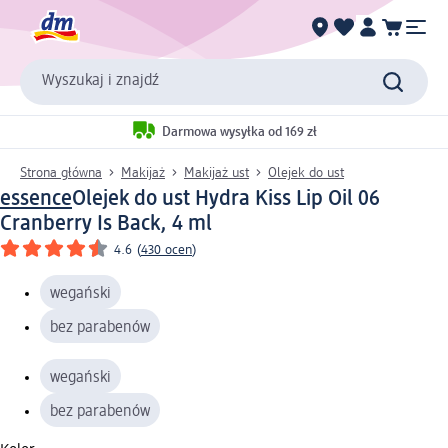
Wyszukaj i znajdź
Darmowa wysyłka od 169 zł
Strona główna
Makijaż
Makijaż ust
Olejek do ust
essence
Olejek do ust Hydra Kiss Lip Oil 06
Cranberry Is Back, 4 ml
4.6
(
430 ocen
)
wegański
bez parabenów
wegański
bez parabenów