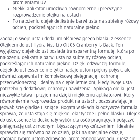
promieniami UV
Miękki aplikator umożliwia równomierne i precyzyjne
rozprowadzenie olejku na ustach
Po nałożeniu olejek delikatnie barwi usta na subtelny różowy
odcień, podkreślając ich naturalne piękno
Zadbaj o swoje usta i dodaj im olśniewającego blasku z essence
Olejkiem do ust Hydra kiss Lip Oil 06 Cranberry Is Back. Ten
wyjątkowy olejek do ust posiada transparentną formułę, która po
nałożeniu delikatnie barwi usta na subtelny różowy odcień,
podkreślając ich naturalne piękno. Dzięki odżywczej formule,
olejek do ust essence nie tylko nadaje ustom piękny połysk, ale
również zapewnia im kompleksową pielęgnację i ochronę
przeciwsłoneczną. Idealny na ciepłe letnie dni, kiedy Twoje usta
potrzebują dodatkowej ochrony i nawilżenia. Aplikacja olejku jest
niezwykle łatwa i przyjemna dzięki miękkiemu aplikatorowi, który
równomiernie rozprowadza produkt na ustach, pozostawiając je
jedwabiście gładkie i lśniące. Bogata w składniki odżywcze formuła
sprawia, że usta stają się miękkie, elastyczne i pełne blasku. Olejek
do ust essence to doskonały wybór dla osób pragnących połączyć
pielęgnację ust z modnym, błyszczącym wykończeniem. Idealnie
sprawdzi się zarówno na co dzień, jak i na specjalne okazje,
dodając Twoim ustom zdrowego, promiennego wyglądu. Ciesz się