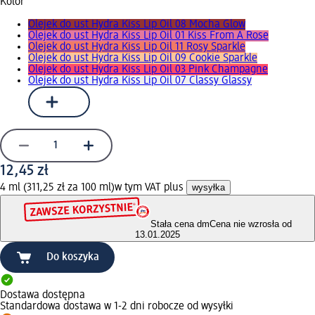
Kolor
Olejek do ust Hydra Kiss Lip Oil 08 Mocha Glow
Olejek do ust Hydra Kiss Lip Oil 01 Kiss From A Rose
Olejek do ust Hydra Kiss Lip Oil 11 Rosy Sparkle
Olejek do ust Hydra Kiss Lip Oil 09 Cookie Sparkle
Olejek do ust Hydra Kiss Lip Oil 03 Pink Champagne
Olejek do ust Hydra Kiss Lip Oil 07 Classy Glassy
12,45 zł
4 ml (311,25 zł za 100 ml)
w tym VAT plus
wysyłka
Stała cena dm
Cena nie wzrosła od
13.01.2025
Do koszyka
Dostawa dostępna
Standardowa dostawa w 1-2 dni robocze od wysyłki