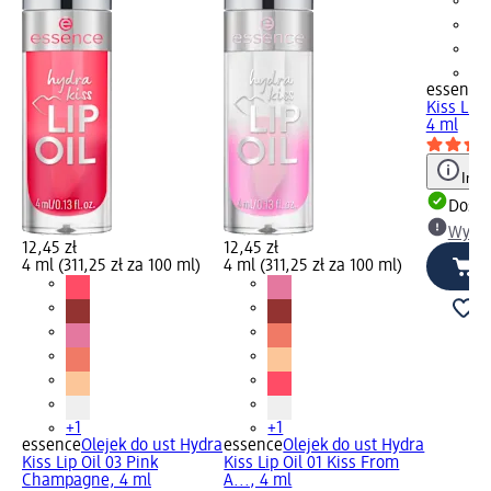
+1
essence
Kiss Lip 
4 ml
Info
Dosta
Wybie
12,45 zł
12,45 zł
4 ml (311,25 zł za 100 ml)
4 ml (311,25 zł za 100 ml)
+1
+1
essence
Olejek do ust Hydra
essence
Olejek do ust Hydra
Kiss Lip Oil 03 Pink
Kiss Lip Oil 01 Kiss From
Champagne, 4 ml
A..., 4 ml