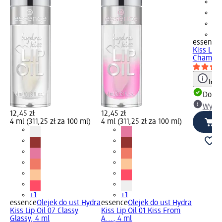
+1
essence
Kiss Lip 
Champag
Info
Dosta
Wybie
12,45 zł
12,45 zł
4 ml (311,25 zł za 100 ml)
4 ml (311,25 zł za 100 ml)
+1
+1
essence
Olejek do ust Hydra
essence
Olejek do ust Hydra
Kiss Lip Oil 07 Classy
Kiss Lip Oil 01 Kiss From
Glassy, 4 ml
A..., 4 ml