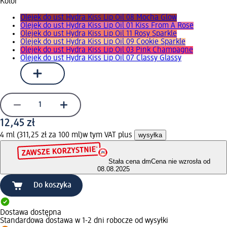
Kolor
Olejek do ust Hydra Kiss Lip Oil 08 Mocha Glow
Olejek do ust Hydra Kiss Lip Oil 01 Kiss From A Rose
Olejek do ust Hydra Kiss Lip Oil 11 Rosy Sparkle
Olejek do ust Hydra Kiss Lip Oil 09 Cookie Sparkle
Olejek do ust Hydra Kiss Lip Oil 03 Pink Champagne
Olejek do ust Hydra Kiss Lip Oil 07 Classy Glassy
12,45 zł
4 ml (311,25 zł za 100 ml)
w tym VAT plus
wysyłka
Stała cena dm
Cena nie wzrosła od
08.08.2025
Do koszyka
Dostawa dostępna
Standardowa dostawa w 1-2 dni robocze od wysyłki