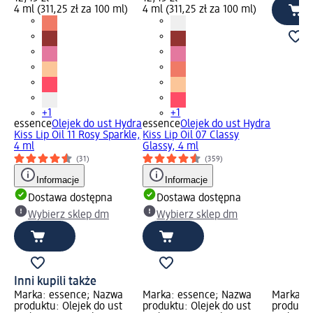
4 ml (311,25 zł za 100 ml)
4 ml (311,25 zł za 100 ml)
+1
+1
essence
Olejek do ust Hydra
essence
Olejek do ust Hydra
Kiss Lip Oil 11 Rosy Sparkle,
Kiss Lip Oil 07 Classy
4 ml
Glassy, 4 ml
(31)
(359)
Informacje
Informacje
Dostawa dostępna
Dostawa dostępna
Wybierz sklep dm
Wybierz sklep dm
Inni kupili także
Marka: essence; Nazwa
Marka: essence; Nazwa
Marka: 
produktu: Olejek do ust
produktu: Olejek do ust
produktu