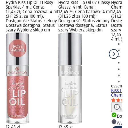
Hydra Kiss Lip Oil 11 Rosy
Hydra Kiss Lip Oil 07 Classy
Hydra Kis
Sparkle, 4 ml; Cena:
Glassy, 4 ml; Cena:
Champag
12,45 zł; Cena bazowa: 4 ml
12,45 zł; Cena bazowa: 4 ml
12,45 zł
(311,25 zł za 100 ml);
(311,25 zł za 100 ml);
(311,25 z
Dostępność: Status zielony
Dostępność: Status zielony
Dostępno
Dostawa dostępna, Status
Dostawa dostępna, Status
Dostawa 
szary Wybierz sklep dm
szary Wybierz sklep dm
szary Wy
12,45 zł
4 ml (311
+1
essence
Kiss Lip 
Champag
Info
Dosta
Wybie
12,45 zł
12,45 zł