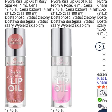
Hydra Kiss Lip Oil 11 Rosy
Hydra Kiss Lip Oil 01 Kiss
Hydra Kis
Sparkle, 4 ml; Cena:
From A Rose, 4 ml; Cena:
Champag
12,45 zł; Cena bazowa: 4 ml
12,45 zł; Cena bazowa: 4 ml
12,45 zł
(311,25 zł za 100 ml);
(311,25 zł za 100 ml);
(311,25 z
Dostępność: Status zielony
Dostępność: Status zielony
Dostępno
Dostawa dostępna, Status
Dostawa dostępna, Status
Dostawa 
szary Wybierz sklep dm
szary Wybierz sklep dm
szary Wy
12,45 zł
4 ml (311
+1
essence
Kiss Lip 
Champag
Info
Dosta
Wybie
12,45 zł
12,45 zł