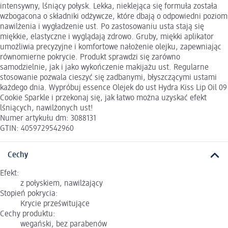
intensywny, lśniący połysk. Lekka, nieklejąca się formuła została
wzbogacona o składniki odżywcze, które dbają o odpowiedni poziom
nawilżenia i wygładzenie ust. Po zastosowaniu usta stają się
miękkie, elastyczne i wyglądają zdrowo. Gruby, miękki aplikator
umożliwia precyzyjne i komfortowe nałożenie olejku, zapewniając
równomierne pokrycie. Produkt sprawdzi się zarówno
samodzielnie, jak i jako wykończenie makijażu ust. Regularne
stosowanie pozwala cieszyć się zadbanymi, błyszczącymi ustami
każdego dnia. Wypróbuj essence Olejek do ust Hydra Kiss Lip Oil 09
Cookie Sparkle i przekonaj się, jak łatwo można uzyskać efekt
lśniących, nawilżonych ust!
Numer artykułu dm: 3088131
GTIN: 4059729542960
Cechy
Efekt:
z połyskiem, nawilżający
Stopień pokrycia:
Krycie prześwitujące
Cechy produktu:
wegański, bez parabenów