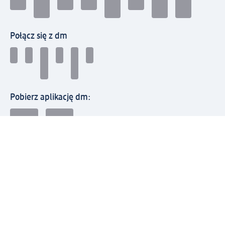
Połącz się z dm
Pobierz aplikację dm:
© 2026 dm-drogerie markt sp. z o.o.
Impressum
Polityka prywatności
Ogólne warunki handlowe
Odstąpienie od umowy w dm
Rozstrzyganie sporów
Zgłaszanie nieprawidłowości