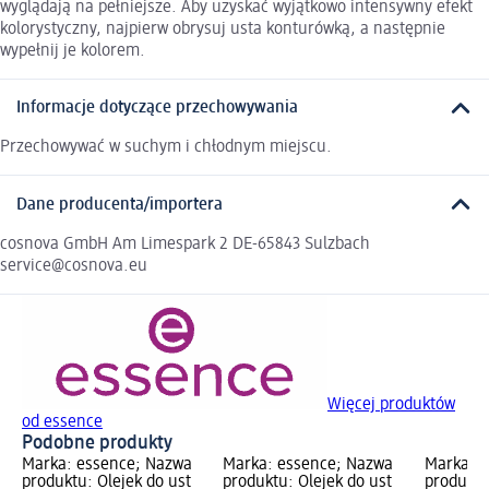
wyglądają na pełniejsze. Aby uzyskać wyjątkowo intensywny efekt
kolorystyczny, najpierw obrysuj usta konturówką, a następnie
wypełnij je kolorem.
Informacje dotyczące przechowywania
Przechowywać w suchym i chłodnym miejscu.
Dane producenta/importera
cosnova GmbH Am Limespark 2 DE-65843 Sulzbach
service@cosnova.eu
Więcej produktów
od essence
Podobne produkty
Marka: essence; Nazwa
Marka: essence; Nazwa
Marka: 
produktu: Olejek do ust
produktu: Olejek do ust
produktu