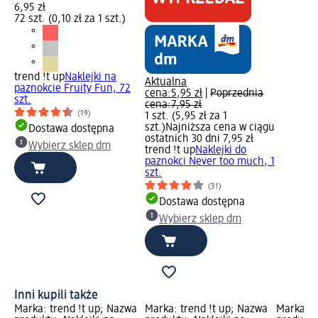
6,95 zł
72 szt. (0,10 zł za 1 szt.)
trend !t up
Naklejki na
Aktualna
paznokcie Fruity Fun, 72
cena:
5,95 zł
|
Poprzednia
szt.
cena:
7,95 zł
(19)
1 szt. (5,95 zł za 1
szt.)
Najniższa cena w ciągu
Dostawa dostępna
ostatnich 30 dni 7,95 zł
Wybierz sklep dm
trend !t up
Naklejki do
paznokci Never too much, 1
szt.
(31)
Dostawa dostępna
Wybierz sklep dm
Inni kupili także
Marka: trend !t up; Nazwa
Marka: trend !t up; Nazwa
Marka: t