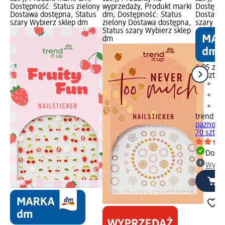
Dostępność: Status zielony
wyprzedaży, Produkt marki
Dostępno
Dostawa dostępna, Status
dm; Dostępność: Status
Dostawa 
szary Wybierz sklep dm
zielony Dostawa dostępna,
szary Wy
Status szary Wybierz sklep
dm
6,95 zł
70 szt. (0
trend !t 
paznokci
70 szt.
Dosta
Wybie