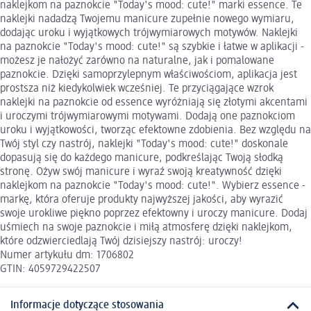
naklejkom na paznokcie "Today's mood: cute!" marki essence. Te
naklejki nadadzą Twojemu manicure zupełnie nowego wymiaru,
dodając uroku i wyjątkowych trójwymiarowych motywów. Naklejki
na paznokcie "Today's mood: cute!" są szybkie i łatwe w aplikacji -
możesz je nałożyć zarówno na naturalne, jak i pomalowane
paznokcie. Dzięki samoprzylepnym właściwościom, aplikacja jest
prostsza niż kiedykolwiek wcześniej. Te przyciągające wzrok
naklejki na paznokcie od essence wyróżniają się złotymi akcentami
i uroczymi trójwymiarowymi motywami. Dodają one paznokciom
uroku i wyjątkowości, tworząc efektowne zdobienia. Bez względu na
Twój styl czy nastrój, naklejki "Today's mood: cute!" doskonale
dopasują się do każdego manicure, podkreślając Twoją słodką
stronę. Ożyw swój manicure i wyraź swoją kreatywność dzięki
naklejkom na paznokcie "Today's mood: cute!". Wybierz essence -
markę, która oferuje produkty najwyższej jakości, aby wyrazić
swoje urokliwe piękno poprzez efektowny i uroczy manicure. Dodaj
uśmiech na swoje paznokcie i miłą atmosferę dzięki naklejkom,
które odzwierciedlają Twój dzisiejszy nastrój: uroczy!
Numer artykułu dm: 1706802
GTIN: 4059729422507
Informacje dotyczące stosowania