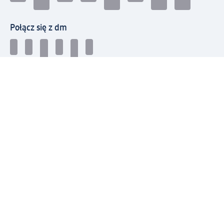
Połącz się z dm
Pobierz aplikację dm:
© 2026 dm-drogerie markt sp. z o.o.
Impressum
Polityka prywatności
Ogólne warunki handlowe
Odstąpienie od umowy w dm
Rozstrzyganie sporów
Zgłaszanie nieprawidłowości
Utylizacja sprzętu elektrycznego