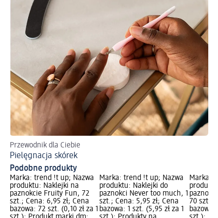
Przewodnik dla Ciebie
Od
Pielęgnacja skórek
Ne
Podobne produkty
Marka: trend !t up; Nazwa
Marka: trend !t up; Nazwa
Marka: t
produktu: Naklejki na
produktu: Naklejki do
produktu
paznokcie Fruity Fun, 72
paznokci Never too much, 1
paznokci
szt.; Cena: 6,95 zł; Cena
szt.; Cena: 5,95 zł; Cena
70 szt.; 
bazowa: 72 szt. (0,10 zł za 1
bazowa: 1 szt. (5,95 zł za 1
bazowa: 7
szt.); Produkt marki dm;
szt.); Produkty na
szt.); P