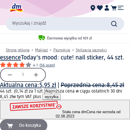
Wyszukaj i znajdź
Darmowa wysyłka od 169 zł
Strona główna
Makijaż
Paznokcie
Stylizacja paznokci
essence
Today's mood: cute! nail sticker, 44 szt.
4.1
(
56 ocen
)
Aktualna cena:
5,95 zł
|
Poprzednia cena:
8,45 zł
44 szt. (0,14 zł za 1 szt.)
Najniższa cena w ciągu ostatnich 30 dni
8,45 zł
w tym VAT plus
wysyłka
Stała cena dm
Cena nie wzrosła od
02.08.2023
Do koszyka