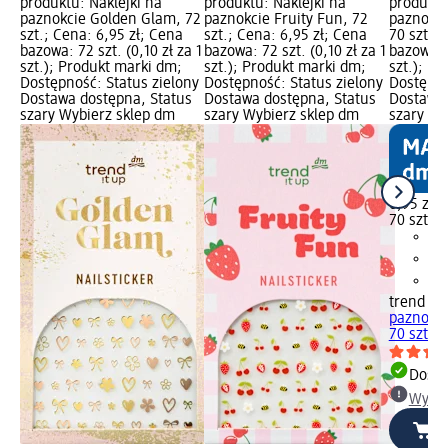
produktu: Naklejki na
produktu: Naklejki na
produktu
paznokcie Golden Glam, 72
paznokcie Fruity Fun, 72
paznokci
szt.; Cena: 6,95 zł; Cena
szt.; Cena: 6,95 zł; Cena
70 szt.; 
bazowa: 72 szt. (0,10 zł za 1
bazowa: 72 szt. (0,10 zł za 1
bazowa: 7
szt.); Produkt marki dm;
szt.); Produkt marki dm;
szt.); P
Dostępność: Status zielony
Dostępność: Status zielony
Dostępno
Dostawa dostępna, Status
Dostawa dostępna, Status
Dostawa 
szary Wybierz sklep dm
szary Wybierz sklep dm
szary Wy
6,95 zł
70 szt. (0
trend !t 
paznokci
70 szt.
Dosta
Wybie