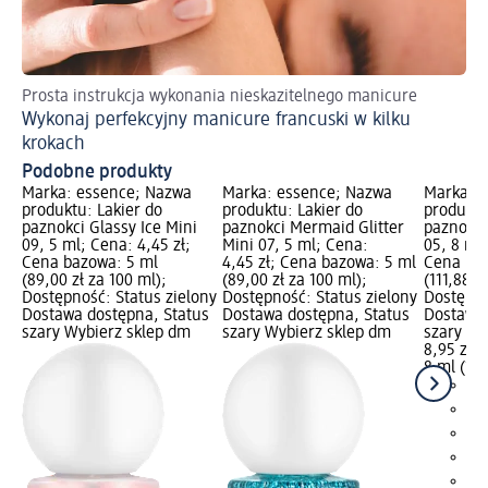
Prosta instrukcja wykonania nieskazitelnego manicure
Tak
Wykonaj perfekcyjny manicure francuski w kilku
Pi
krokach
Podobne produkty
Marka: essence; Nazwa
Marka: essence; Nazwa
Marka: 
produktu: Lakier do
produktu: Lakier do
produktu
paznokci Glassy Ice Mini
paznokci Mermaid Glitter
paznokci
09, 5 ml; Cena: 4,45 zł;
Mini 07, 5 ml; Cena:
05, 8 ml;
Cena bazowa: 5 ml
4,45 zł; Cena bazowa: 5 ml
Cena baz
(89,00 zł za 100 ml);
(89,00 zł za 100 ml);
(111,88 z
Dostępność: Status zielony
Dostępność: Status zielony
Dostępno
Dostawa dostępna, Status
Dostawa dostępna, Status
Dostawa 
szary Wybierz sklep dm
szary Wybierz sklep dm
szary Wy
8,95 zł
8 ml (111