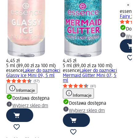
essence
Fairy Sh
Dosta
Wybie
4,45 zł
4,45 zł
5 ml (89,00 zł za 100 ml)
5 ml (89,00 zł za 100 ml)
essence
Lakier do paznokci
essence
Lakier do paznokci
Glassy Ice Mini 09, 5 ml
Mermaid Glitter Mini 07, 5
ml
(57)
(61)
Informacje
Informacje
Dostawa dostępna
Dostawa dostępna
Wybierz sklep dm
Wybierz sklep dm