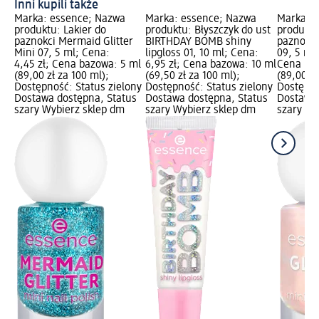
Inni kupili także
Marka: essence; Nazwa
Marka: essence; Nazwa
Marka: 
produktu: Lakier do
produktu: Błyszczyk do ust
produktu
paznokci Mermaid Glitter
BIRTHDAY BOMB shiny
paznokci
Mini 07, 5 ml; Cena:
lipgloss 01, 10 ml; Cena:
09, 5 ml;
4,45 zł; Cena bazowa: 5 ml
6,95 zł; Cena bazowa: 10 ml
Cena baz
(89,00 zł za 100 ml);
(69,50 zł za 100 ml);
(89,00 zł
Dostępność: Status zielony
Dostępność: Status zielony
Dostępno
Dostawa dostępna, Status
Dostawa dostępna, Status
Dostawa 
szary Wybierz sklep dm
szary Wybierz sklep dm
szary Wy