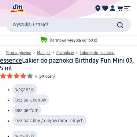
Wyszukaj i znajdź
Darmowa wysyłka od 169 zł
Strona główna
Makijaż
Paznokcie
Lakiery do paznokci
essence
Lakier do paznokci Birthday Fun Mini 05,
5 ml
4
(
59 ocen
)
wegański
bez parabenów
bez perfum
bez parafiny / olejów mineralnych
wegański