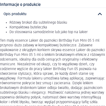
Informacje o produkcie
Opis produktu
Różowy brokat dla subtelnego blasku
Kompaktowa buteleczka
Do stosowania samodzielnie lub jako top na lakier
Ten mały essence Lakier do paznokci Birthday Fun Mini 05 5 ml
przynosi dużo zabawy w kompaktowej buteleczce. Zabawne
opakowanie z okrągłym korkiem skrywa essence Lakier do paznokci
Birthday Fun Mini 05 5 ml o lekkim brokatowym efekcie z różowymi
odcieniami, idealny dla osób ceniących oryginalny i efektowny
manicure. Niezależnie od okazji, czy to wyjątkowy dzień, czy
codzienne wyjście do pracy lakier Birthday Fun 05 pozwala na
stworzenie stylizacji, która sprawi, że każdy dzień stanie się
wyjątkowy. Formuła lakieru umożliwia łatwą aplikację, zapewniając
równomierne pokrycie bez smug i zacierania. Dzięki lekkim
brokatowym drobinkom lakier odbija światło, dodając paznokciom
subtelnego blasku i elegancji. Możliwość nałożenia jednej warstwy
zapewnia delikatny połysk, natomiast dwie warstwy intensyfikują
kolor i efekt błysku, tworząc wygląd przypominający taflę szkła.