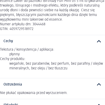
essence Lakier do paznokci Birthday Fun Mini 05 5 ml to gwarancja
trwałego, lśniącego i modnego efektu, który podkreśli naturalną
urodę dłoni i doda pewności siebie na każdą okazję. Ciesz się
pięknymi, błyszczącymi paznokciami każdego dnia dzięki temu
wyjątkowemu mini lakierowi od essence.
Numer artykułu dm: 3044468
GTIN: 4059729518972
Cechy
Tekstura / konsystencja / aplikacja:
płynny
Cechy produktu:
wegański, bez parabenów, bez perfum, bez parafiny / olejów
mineralnych, bez oleju / bez tłuszczu
Ostrzeżenia
Nie płukać opakowania przed wyrzuceniem.