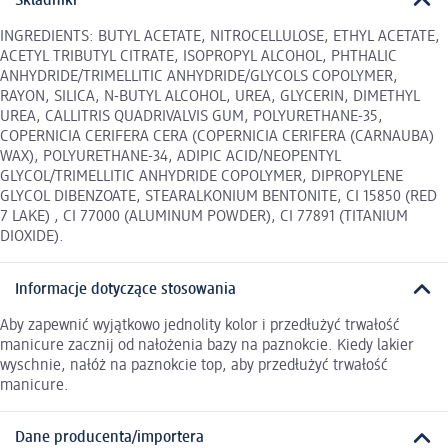
Składniki
INGREDIENTS: BUTYL ACETATE, NITROCELLULOSE, ETHYL ACETATE,
ACETYL TRIBUTYL CITRATE, ISOPROPYL ALCOHOL, PHTHALIC
ANHYDRIDE/TRIMELLITIC ANHYDRIDE/GLYCOLS COPOLYMER,
RAYON, SILICA, N-BUTYL ALCOHOL, UREA, GLYCERIN, DIMETHYL
UREA, CALLITRIS QUADRIVALVIS GUM, POLYURETHANE-35,
COPERNICIA CERIFERA CERA (COPERNICIA CERIFERA (CARNAUBA)
WAX), POLYURETHANE-34, ADIPIC ACID/NEOPENTYL
GLYCOL/TRIMELLITIC ANHYDRIDE COPOLYMER, DIPROPYLENE
GLYCOL DIBENZOATE, STEARALKONIUM BENTONITE, CI 15850 (RED
7 LAKE) , CI 77000 (ALUMINUM POWDER), CI 77891 (TITANIUM
DIOXIDE).
Informacje dotyczące stosowania
Aby zapewnić wyjątkowo jednolity kolor i przedłużyć trwałość
manicure zacznij od nałożenia bazy na paznokcie. Kiedy lakier
wyschnie, nałóż na paznokcie top, aby przedłużyć trwałość
manicure.
Dane producenta/importera