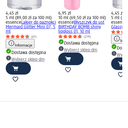
4,45 zł
6,95 zł
4,45 zł
5 ml (89,00 zł za 100 ml)
10 ml (69,50 zł za 100 ml)
5 ml (89,
essence
Lakier do paznokci
essence
Błyszczyk do ust
essence
Mermaid Glitter Mini 07, 5
BIRTHDAY BOMB shiny
Glassy Ic
ml
lipgloss 01, 10 ml
(61)
(219)
Info
Dostawa dostępna
Informacje
Dosta
Wybierz sklep dm
Dostawa dostępna
Wybie
Wybierz sklep dm