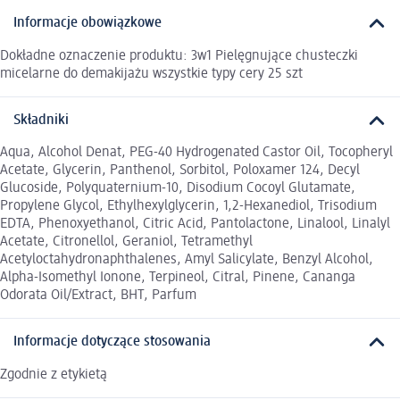
Informacje obowiązkowe
Dokładne oznaczenie produktu: 3w1 Pielęgnujące chusteczki
micelarne do demakijażu wszystkie typy cery 25 szt
Składniki
Aqua, Alcohol Denat, PEG-40 Hydrogenated Castor Oil, Tocopheryl
Acetate, Glycerin, Panthenol, Sorbitol, Poloxamer 124, Decyl
Glucoside, Polyquaternium-10, Disodium Cocoyl Glutamate,
Propylene Glycol, Ethylhexylglycerin, 1,2-Hexanediol, Trisodium
EDTA, Phenoxyethanol, Citric Acid, Pantolactone, Linalool, Linalyl
Acetate, Citronellol, Geraniol, Tetramethyl
Acetyloctahydronaphthalenes, Amyl Salicylate, Benzyl Alcohol,
Alpha-Isomethyl Ionone, Terpineol, Citral, Pinene, Cananga
Odorata Oil/Extract, BHT, Parfum
Informacje dotyczące stosowania
Zgodnie z etykietą