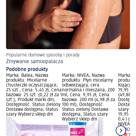
Popularne domowe sposoby i porady
Zmywanie samoopalacza
Podobne produkty
Marka: Balea; Nazwa
Marka: NIVEA; Nazwa
Marka: 
produktu: Micelarne
produktu: Płyn micelarny
produktu
chusteczki oczyszczające,
odświeżający, cera
Kojący, 
25 szt.; Cena: 5,45 zł; Cena
normalna i mieszana, 200
19,95 zł;
bazowa: 25 szt. (0,22 zł za 1
ml; Cena: 9,95 zł; Cena
(49,88 zł 
szt.); Produkt marki dm;
bazowa: 200 ml (4,98 zł za
Dostępno
Dostępność: Status zielony
100 ml); Dostępność:
Dostawa 
Dostawa dostępna, Status
Status zielony Dostawa
szary Wy
szary Wybierz sklep dm
dostępna, Status szary
19,95 zł
Wybierz sklep dm
0,4 l (49,
NIVEA
Pł
Kojący, 