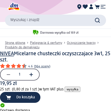
Wyszukaj i znajdź
Darmowa wysyłka od 169 zł
Strona główna
Pielęgnacja & perfumy
Oczyszczanie twarzy
Produkty do demakijażu
NIVEA
Micelarne chusteczki oczyszczajace 3w1, 25
szt.
4.6
(
964 oceny
)
19,95 zł
25 szt. (0,80 zł za 1 szt.)
w tym VAT plus
wysyłka
Do koszyka
Dostawa dostępna