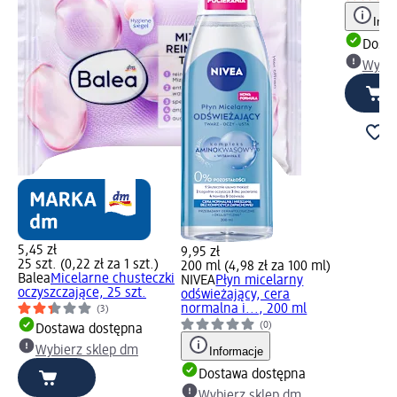
Info
Dosta
Wybie
5,45 zł
9,95 zł
25 szt. (0,22 zł za 1 szt.)
200 ml (4,98 zł za 100 ml)
Balea
Micelarne chusteczki
NIVEA
Płyn micelarny
oczyszczające, 25 szt.
odświeżający, cera
normalna i..., 200 ml
(3)
(0)
Dostawa dostępna
Wybierz sklep dm
Informacje
Dostawa dostępna
Wybierz sklep dm