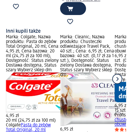
Inni kupili także
Marka: Colgate; Nazwa
Marka: Cleanic; Nazwa
Marka: P
produktu: Pasta do zębów
produktu: Chusteczki
produktu
Total Original, 20 ml; Cena:
odświeżające Travel Pack,
chustecz
4,95 zł; Cena bazowa: 20
40 szt.; Cena: 6,95 zł; Cena
obuwia, 
ml (24,75 zł za 100 ml);
bazowa: 40 szt. (0,17 zł za 1
6,95 zł;
Dostępność: Status zielony
szt.); Dostępność: Status
szt. (0,46
Dostawa dostępna, Status
zielony Dostawa dostępna,
Produkt 
szary Wybierz sklep dm
Status szary Wybierz sklep
Dostępno
dm
Dostawa 
szary Wy
6,95 zł
15 szt. (0
Profissi
4,95 zł
chustecz
20 ml (24,75 zł za 100 ml)
obuwia, 1
Colgate
Pasta do zębów
6,95 zł
Total Original, 20 ml