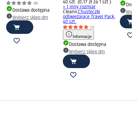
40 szt. (0,17 zł za 1 szt.)
(0)
Dosta
+ 1 inny rozmiar
Dostawa dostępna
Cleanic
Chusteczki
Wybie
odświeżające Travel Pack,
Wybierz sklep dm
40 szt.
(1)
Informacje
Dostawa dostępna
Wybierz sklep dm