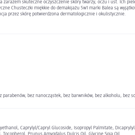
a zarazem skuteczne oczyszczenie skóry twarzy, oczu i ust. Ich pie
czne Chusteczki miękkie do demakijażu 5w1 marki Balea są wyjątkow
ncja przez skórę potwierdzona dermatologicznie i okulistycznie.
ez parabenów, bez nanocząstek, bez barwników, bez alkoholu, bez so
yethanol, Caprylyl/Capryl Glucoside, Isopropyl Palmitate, Dicapryly
 Tocopherol, Prunus Amygdalus Dulcis Oil, Glycine Soja Oil