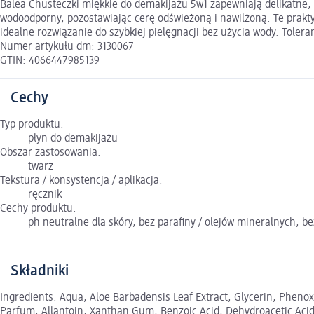
Balea Chusteczki miękkie do demakijażu 5w1 zapewniają delikatne, 
wodoodporny, pozostawiając cerę odświeżoną i nawilżoną. Te prakty
idealne rozwiązanie do szybkiej pielęgnacji bez użycia wody. Tolera
Numer artykułu dm: 3130067
GTIN: 4066447985139
Cechy
Typ produktu:
płyn do demakijażu
Obszar zastosowania:
twarz
Tekstura / konsystencja / aplikacja:
ręcznik
Cechy produktu:
ph neutralne dla skóry, bez parafiny / olejów mineralnych, b
Składniki
Ingredients: Aqua, Aloe Barbadensis Leaf Extract, Glycerin, Phenox
Parfum, Allantoin, Xanthan Gum, Benzoic Acid, Dehydroacetic Acid,