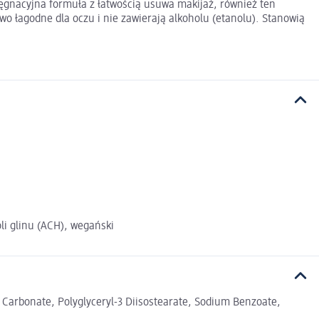
lęgnacyjna formuła z łatwością usuwa makijaż, również ten
o łagodne dla oczu i nie zawierają alkoholu (etanolu). Stanowią
li glinu (ACH), wegański
l Carbonate, Polyglyceryl-3 Diisostearate, Sodium Benzoate,