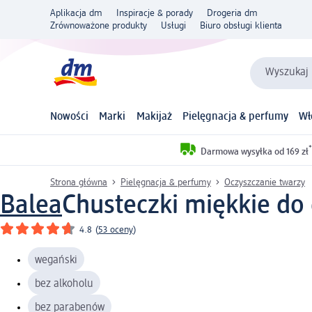
Aplikacja dm
Inspiracje & porady
Drogeria dm
Zrównoważone produkty
Usługi
Biuro obsługi klienta
Wyszukaj 
Nowości
Marki
Makijaż
Pielęgnacja & perfumy
Wł
*
Darmowa wysyłka od 169 zł
Strona główna
Pielęgnacja & perfumy
Oczyszczanie twarzy
Balea
Chusteczki miękkie do 
4.8
(
53 oceny
)
wegański
bez alkoholu
bez parabenów