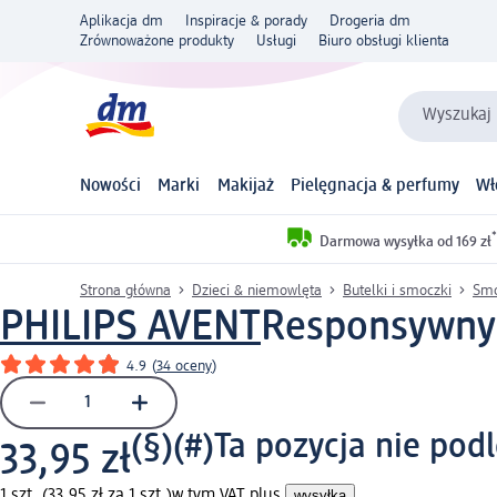
Aplikacja dm
Inspiracje & porady
Drogeria dm
Zrównoważone produkty
Usługi
Biuro obsługi klienta
Wyszukaj 
Nowości
Marki
Makijaż
Pielęgnacja & perfumy
Wł
*
Darmowa wysyłka od 169 zł
Strona główna
Dzieci & niemowlęta
Butelki i smoczki
Smo
PHILIPS AVENT
Responsywny 
4.9
(
34 oceny
)
(§)(#)
Ta pozycja nie pod
33,95 zł
1 szt. (33,95 zł za 1 szt.)
w tym VAT plus
wysyłka