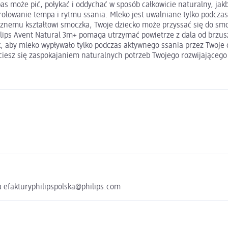
as może pić, połykać i oddychać w sposób całkowicie naturalny, ja
rolowanie tempa i rytmu ssania. Mleko jest uwalniane tylko podczas
cznemu kształtowi smoczka, Twoje dziecko może przyssać się do sm
ilips Avent Natural 3m+ pomaga utrzymać powietrze z dala od brzus
 aby mleko wypływało tylko podczas aktywnego ssania przez Twoje d
iesz się zaspokajaniem naturalnych potrzeb Twojego rozwijającego
wa efakturyphilipspolska@philips.com