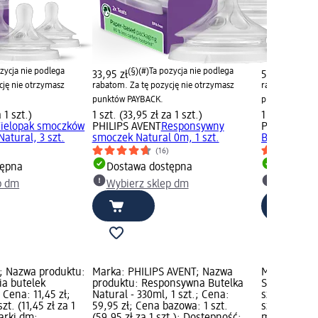
zycja nie podlega
(§)(#)
Ta pozycja nie podlega
(§)(#
33,95 zł
59,95 zł
cję nie otrzymasz
rabatom. Za tę pozycję nie otrzymasz
rabatom. Za tę
punktów PAYBACK.
punktów PAYB
 1 szt.)
1 szt. (33,95 zł za 1 szt.)
1 szt. (59,95
ielopak smoczków
PHILIPS AVENT
Responsywny
PHILIPS AV
atural, 3 szt.
smoczek Natural 0m, 1 szt.
Butelka Natu
(16)
tępna
Dostawa dostępna
Dostawa
p dm
Wybierz sklep dm
Wybierz 
; Nazwa produktu:
Marka: PHILIPS AVENT; Nazwa
Marka: baby
ia butelek
produktu: Responsywna Butelka
Smoczek do 
 Cena: 11,45 zł;
Natural - 330ml, 1 szt.; Cena:
szt.; Cena: 
t. (11,45 zł za 1
59,95 zł; Cena bazowa: 1 szt.
szt. (19,95 z
arki dm;
(59,95 zł za 1 szt.); Dostępność:
marki dm; D