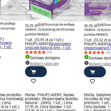
 nie podlega
(§)(#)
Ta pozycja nie podlega
(§)(#)
Ta po
33,95 zł
39,95 zł
ie otrzymasz
rabatom. Za tę pozycję nie otrzymasz
rabatom. Za tę pozy
punktów PAYBACK.
punktów PAYBACK.
zt.)
1 szt. (33,95 zł za 1 szt.)
3 szt. (13,32 zł za
nsywny
PHILIPS AVENT
Responsywny
PHILIPS AVENT
W
, 1 szt.
smoczek Natural 6m+, 1 szt.
responsywnych N
(19)
(51)
a
Dostawa dostępna
Dostawa dos
Wybierz sklep dm
Wybierz skle
zwa produktu:
Marka: PHILIPS AVENT; Nazwa
Marka: babylove
ania niemowląt,
produktu: Responsywna Butelka
Szczotka do myc
ł; Cena
Natural - 260ml, 1 szt.; Cena:
premium, 1 szt.;
zł za 1 szt.);
57,95 zł; Cena bazowa: 1 szt.
Cena bazowa: 1 sz
ostępność:
(57,95 zł za 1 szt.); Dostępność:
szt.); Produkt m