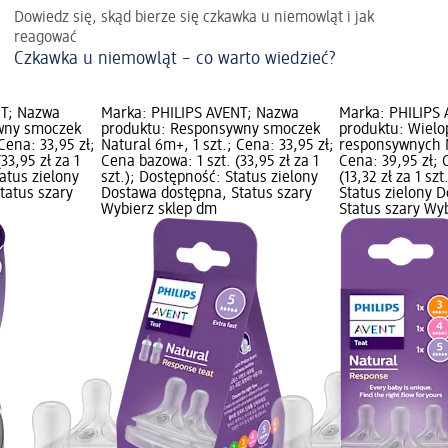
Dowiedz się, skąd bierze się czkawka u niemowląt i jak
reagować
Czkawka u niemowląt – co warto wiedzieć?
NT; Nazwa
Marka: PHILIPS AVENT; Nazwa
Marka: PHILIPS
wny smoczek
produktu: Responsywny smoczek
produktu: Wiel
Cena: 33,95 zł;
Natural 6m+, 1 szt.; Cena: 33,95 zł;
responsywnych N
33,95 zł za 1
Cena bazowa: 1 szt. (33,95 zł za 1
Cena: 39,95 zł; 
tatus zielony
szt.); Dostępność: Status zielony
(13,32 zł za 1 sz
tatus szary
Dostawa dostępna, Status szary
Status zielony 
Wybierz sklep dm
Status szary Wy