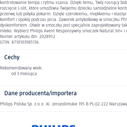
kontrolowanie tempa i rytmu ssania. Dzięki temu, Twój rosnący bob
rozcięcie J-slit, które umożliwia Twojemu dziecku samodzielne kont
przerwę lub połyka pokarm. Dzięki szerokiemu, miękkiemu i elasty
komfort i spokój podczas picia. Zaworek antykolkowy w smoczku Ph
dyskomfortem. Otwór w smoczku jest specjalnie zaprojektowany tak,
mleko. Wybierz Philips Avent Responsywny smoczek Natural 3m+ i c
Numer artykułu dm: 2028952
GTIN: 8710103985136
Cechy
Rekomendowany wiek:
od 3 miesiąca
Dane producenta/importera
Philips Polska Sp. z o.o. Al. Jerozolimskie 195 B PL-02-222 Warsza