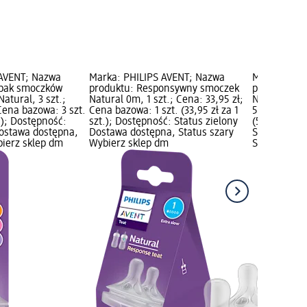
 AVENT; Nazwa
Marka: PHILIPS AVENT; Nazwa
Marka: PHI
opak smoczków
produktu: Responsywny smoczek
produktu: 
atural, 3 szt.;
Natural 0m, 1 szt.; Cena: 33,95 zł;
Natural - 33
Cena bazowa: 3 szt.
Cena bazowa: 1 szt. (33,95 zł za 1
59,95 zł; Ce
t.); Dostępność:
szt.); Dostępność: Status zielony
(59,95 zł za
Dostawa dostępna,
Dostawa dostępna, Status szary
Status ziel
bierz sklep dm
Wybierz sklep dm
Status szar