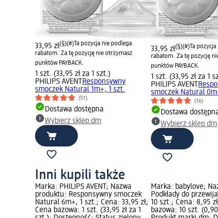
(§)(#)
Ta pozycja nie podlega
33,95 zł
(§)(#)
Ta pozycja
33,95 zł
rabatom. Za tę pozycję nie otrzymasz
rabatom. Za tę pozycję n
punktów PAYBACK.
punktów PAYBACK.
1 szt. (33,95 zł za 1 szt.)
1 szt. (33,95 zł za 1 s
PHILIPS AVENT
Responsywny
PHILIPS AVENT
Respo
smoczek Natural 1m+, 1 szt.
smoczek Natural 0m+
(51)
(16)
Dostawa dostępna
Dostawa dostępn
Wybierz sklep dm
Wybierz sklep dm
Inni kupili także
Marka: PHILIPS AVENT; Nazwa
Marka: babylove; Na
produktu: Responsywny smoczek
Podkłady do przewij
Natural 6m+, 1 szt.; Cena: 33,95 zł;
10 szt.; Cena: 8,95 z
Cena bazowa: 1 szt. (33,95 zł za 1
bazowa: 10 szt. (0,90 
szt.); Dostępność: Status zielony
Produkt marki dm; D