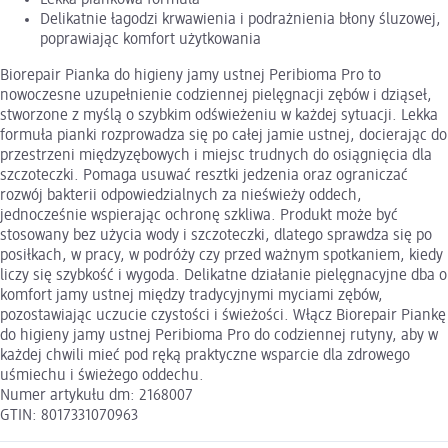
Delikatnie łagodzi krwawienia i podrażnienia błony śluzowej,
poprawiając komfort użytkowania
Biorepair Pianka do higieny jamy ustnej Peribioma Pro to
nowoczesne uzupełnienie codziennej pielęgnacji zębów i dziąseł,
stworzone z myślą o szybkim odświeżeniu w każdej sytuacji. Lekka
formuła pianki rozprowadza się po całej jamie ustnej, docierając do
przestrzeni międzyzębowych i miejsc trudnych do osiągnięcia dla
szczoteczki. Pomaga usuwać resztki jedzenia oraz ograniczać
rozwój bakterii odpowiedzialnych za nieświeży oddech,
jednocześnie wspierając ochronę szkliwa. Produkt może być
stosowany bez użycia wody i szczoteczki, dlatego sprawdza się po
posiłkach, w pracy, w podróży czy przed ważnym spotkaniem, kiedy
liczy się szybkość i wygoda. Delikatne działanie pielęgnacyjne dba o
komfort jamy ustnej między tradycyjnymi myciami zębów,
pozostawiając uczucie czystości i świeżości. Włącz Biorepair Piankę
do higieny jamy ustnej Peribioma Pro do codziennej rutyny, aby w
każdej chwili mieć pod ręką praktyczne wsparcie dla zdrowego
uśmiechu i świeżego oddechu.
Numer artykułu dm: 2168007
GTIN: 8017331070963