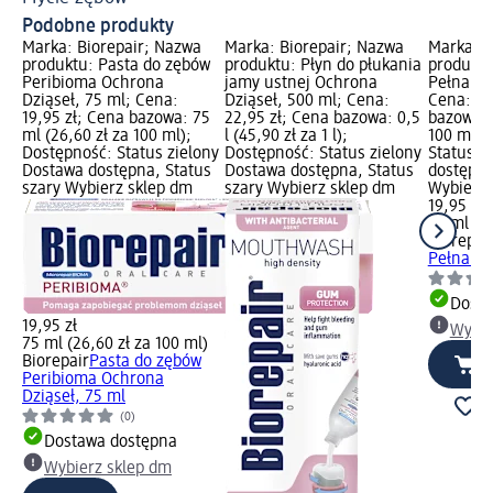
Podobne produkty
Marka: Biorepair; Nazwa
Marka: Biorepair; Nazwa
Marka: B
produktu: Pasta do zębów
produktu: Płyn do płukania
produktu
Peribioma Ochrona
jamy ustnej Ochrona
Pełna Oc
Dziąseł, 75 ml; Cena:
Dziąseł, 500 ml; Cena:
Cena: 19
19,95 zł; Cena bazowa: 75
22,95 zł; Cena bazowa: 0,5
bazowa: 
ml (26,60 zł za 100 ml);
l (45,90 zł za 1 l);
100 ml);
Dostępność: Status zielony
Dostępność: Status zielony
Status z
Dostawa dostępna, Status
Dostawa dostępna, Status
dostępna
szary Wybierz sklep dm
szary Wybierz sklep dm
Wybierz 
19,95 zł
75 ml (26
Biorepai
Pełna Oc
Dosta
19,95 zł
Wybie
75 ml (26,60 zł za 100 ml)
Biorepair
Pasta do zębów
Peribioma Ochrona
Dziąseł, 75 ml
(0)
Dostawa dostępna
Wybierz sklep dm