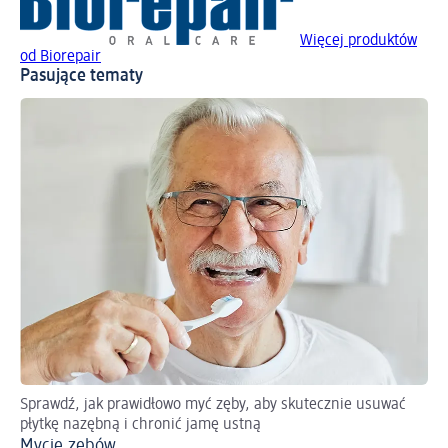
Więcej produktów
od Biorepair
Pasujące tematy
Sprawdź, jak prawidłowo myć zęby, aby skutecznie usuwać
Tak
płytkę nazębną i chronić jamę ustną
Ni
Mycie zębów