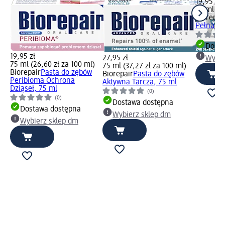
19,95 zł
75 ml (26
Biorepai
Pełna Oc
Dosta
19,95 zł
27,95 zł
Wybie
75 ml (26,60 zł za 100 ml)
75 ml (37,27 zł za 100 ml)
Biorepair
Pasta do zębów
Biorepair
Pasta do zębów
Peribioma Ochrona
Aktywna Tarcza, 75 ml
Dziąseł, 75 ml
(0)
(0)
Dostawa dostępna
Dostawa dostępna
Wybierz sklep dm
Wybierz sklep dm