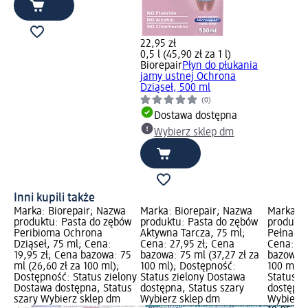
22,95 zł
0,5 l (45,90 zł za 1 l)
Biorepair
Płyn do płukania
jamy ustnej Ochrona
Dziąseł, 500 ml
(0)
Dostawa dostępna
Wybierz sklep dm
Inni kupili także
Marka: Biorepair; Nazwa
Marka: Biorepair; Nazwa
Marka: B
produktu: Pasta do zębów
produktu: Pasta do zębów
produktu
Peribioma Ochrona
Aktywna Tarcza, 75 ml;
Pełna Oc
Dziąseł, 75 ml; Cena:
Cena: 27,95 zł; Cena
Cena: 19
19,95 zł; Cena bazowa: 75
bazowa: 75 ml (37,27 zł za
bazowa: 
ml (26,60 zł za 100 ml);
100 ml); Dostępność:
100 ml);
Dostępność: Status zielony
Status zielony Dostawa
Status z
Dostawa dostępna, Status
dostępna, Status szary
dostępna
szary Wybierz sklep dm
Wybierz sklep dm
Wybierz 