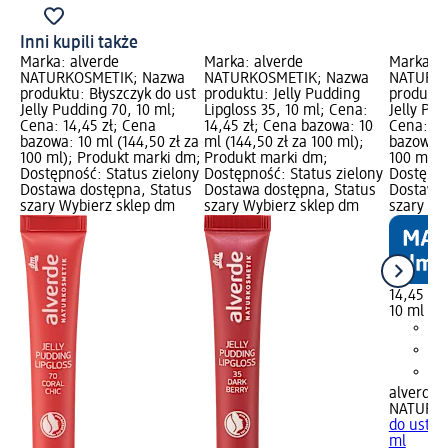
Inni kupili także
Marka: alverde
Marka: alverde
Marka: a
NATURKOSMETIK; Nazwa
NATURKOSMETIK; Nazwa
NATURKO
produktu: Błyszczyk do ust
produktu: Jelly Pudding
produktu
Jelly Pudding 70, 10 ml;
Lipgloss 35, 10 ml; Cena:
Jelly Pud
Cena: 14,45 zł; Cena
14,45 zł; Cena bazowa: 10
Cena: 14
bazowa: 10 ml (144,50 zł za
ml (144,50 zł za 100 ml);
bazowa: 
100 ml); Produkt marki dm;
Produkt marki dm;
100 ml);
Dostępność: Status zielony
Dostępność: Status zielony
Dostępno
Dostawa dostępna, Status
Dostawa dostępna, Status
Dostawa 
szary Wybierz sklep dm
szary Wybierz sklep dm
szary Wy
14,45 zł
10 ml (14
alverde
NATURK
do ust Je
ml