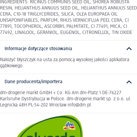
INGREDIENTS: RICINUS COMMUNIS SEED OIL, SHOREA ROBUSTA
RESIN, HELIANTHUS ANNUUS SEED OIL, HELIANTHUS ANNUUS SEED
CERA, C10-18 TRIGLYCERIDES, SILICA, OLEA EUROPAEA OIL
UNSAPONIFIABLES, PARFUM, RHUS VERNICIFLUA PEEL CERA, CI
77891, TOCOPHEROL, ASCORBYL PALMITATE, CI 77491, MICA, CI
77492, LINALOOL, GERANIOL, EUGENOL, CITRONELLOL, TIN OXIDE
Informacje dotyczące stosowania
Nałożyć błyszczyk na usta za pomocą wysokiej jakości aplikatora
gąbkowego.
Dane producenta/importera
dm-drogerie markt GmbH + Co. KG Am dm-Platz 1 DE-76227
Karlsruhe Dystrybucja w Polsce: dm-drogerie markt sp. z o.o. ul.
Legnicka 48H PL-54-202 Wrocław info@dm.pl