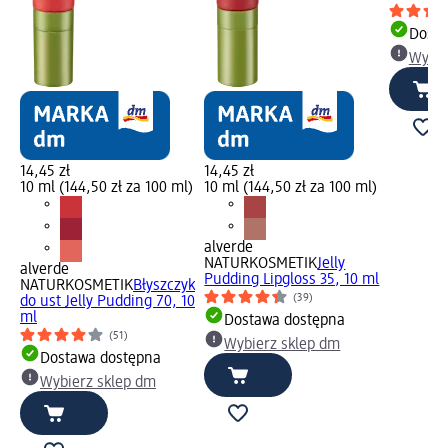
Dosta
Wybie
14,45 zł
14,45 zł
10 ml (144,50 zł za 100 ml)
10 ml (144,50 zł za 100 ml)
alverde
NATURKOSMETIK
Jelly
alverde
Pudding Lipgloss 35, 10 ml
NATURKOSMETIK
Błyszczyk
(39)
do ust Jelly Pudding 70, 10
ml
Dostawa dostępna
(51)
Wybierz sklep dm
Dostawa dostępna
Wybierz sklep dm