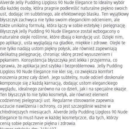
Alverde Jelly Pudding Lipgloss 90 Nude Elegance to idealny wybór
dla każdej osoby, która pragnie podkreślić naturalne piękno swoich
ust, dodając im subtelnego, ale efektownego blasku. Ten wyjątkowy
błyszczyk zachwyca nie tylko swoim eleganckim odcieniem, ale
także unikalną formułą, która łączy w sobie estetykę i pielęgnację.
Błyszczyk Jelly Pudding 90 Nude Elegance został wzbogacony o
naturalne olejki roślinne, które dbają o kondycję ust. Dzięki nim,
po aplikacji, usta wyglądają na gładkie, miękkie i zdrowe. Olejki te
nie tylko nadają ustom piękny połysk, ale również zapewniają
delikatną pielęgnację, chroniąc skórę przed wysuszeniem i
pękaniem. Konsystencja błyszczyka jest lekka i przyjemna, co
sprawia, że aplikacja jest szybka i bezproblemowa. Jelly Pudding
Lipgloss 90 Nude Elegance nie klei się, co zwiększa komfort
noszenia przez cały dzień. Jego subtelny, nude odcień doskonale
komponuje się z każdą karnacją, dodając ustom eleganckiego
wyglądu, idealnego zarówno na co dzień, jak i na specjalne okazje.
Ten błyszczyk to nie tylko kosmetyk, ale również element
codziennej pielęgnacji ust. Regularne stosowanie zapewnia
uczucie nawilżenia i ochrony, co jest szczególnie ważne w
chłodniejszych miesiącach. Alverde Jelly Pudding Lipgloss 90 Nude
Elegance to must-have w każdej kosmetyczce, dla tych, którzy
cenią sobie połączenie piękna i zdrowia.