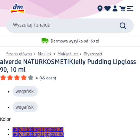
Wyszukaj i znajdź
Darmowa wysyłka od 169 zł
Strona główna
Makijaż
Makijaż ust
Błyszczyki
alverde NATURKOSMETIK
Jelly Pudding Lipgloss
90, 10 ml
4
(
45 ocen
)
wegański
wegański
Kolor
Jelly Pudding Lipgloss 35
Jelly Pudding Lipgloss 90