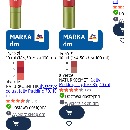
ml
Dosta
Wybie
14,45 zł
14,45 zł
10 ml (144,50 zł za 100 ml)
10 ml (144,50 zł za 100 ml)
alverde
NATURKOSMETIK
Jelly
alverde
Pudding Lipgloss 35, 10 ml
NATURKOSMETIK
Błyszczyk
(39)
do ust Jelly Pudding 70, 10
ml
Dostawa dostępna
(51)
Wybierz sklep dm
Dostawa dostępna
Wybierz sklep dm