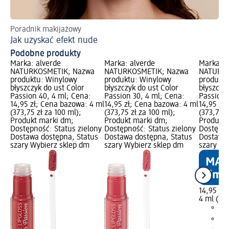
Poradnik makijażowy
Od
Jak uzyskać efekt nude
Sp
Podobne produkty
Marka: alverde
Marka: alverde
Marka: a
NATURKOSMETIK; Nazwa
NATURKOSMETIK; Nazwa
NATURKO
produktu: Winylowy
produktu: Winylowy
produktu
błyszczyk do ust Color
błyszczyk do ust Color
błyszczy
Passion 40, 4 ml; Cena:
Passion 30, 4 ml; Cena:
Passion 
14,95 zł; Cena bazowa: 4 ml
14,95 zł; Cena bazowa: 4 ml
14,95 zł
(373,75 zł za 100 ml);
(373,75 zł za 100 ml);
(373,75 z
Produkt marki dm;
Produkt marki dm;
Produkt 
Dostępność: Status zielony
Dostępność: Status zielony
Dostępno
Dostawa dostępna, Status
Dostawa dostępna, Status
Dostawa 
szary Wybierz sklep dm
szary Wybierz sklep dm
szary Wy
14,95 zł
4 ml (373