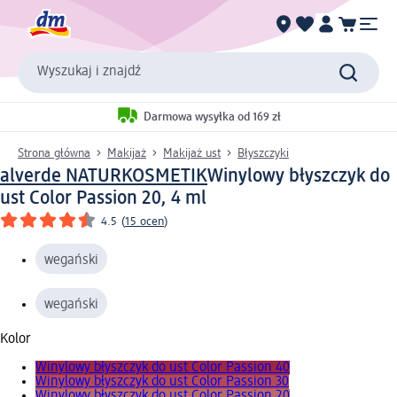
Wyszukaj i znajdź
Darmowa wysyłka od 169 zł
Strona główna
Makijaż
Makijaż ust
Błyszczyki
alverde NATURKOSMETIK
Winylowy błyszczyk do
ust Color Passion 20, 4 ml
4.5
(
15 ocen
)
wegański
wegański
Kolor
Winylowy błyszczyk do ust Color Passion 40
Winylowy błyszczyk do ust Color Passion 30
Winylowy błyszczyk do ust Color Passion 20