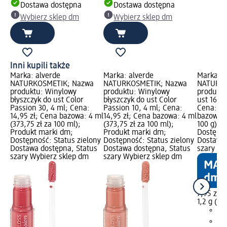
Dostawa dostępna
Dostawa dostępna
Wybierz sklep dm
Wybierz sklep dm
Inni kupili także
Marka: alverde
Marka: alverde
Marka: a
NATURKOSMETIK; Nazwa
NATURKOSMETIK; Nazwa
NATURKO
produktu: Winylowy
produktu: Winylowy
produktu
błyszczyk do ust Color
błyszczyk do ust Color
ust 16 Pr
Passion 30, 4 ml; Cena:
Passion 10, 4 ml; Cena:
Cena: 7,
14,95 zł; Cena bazowa: 4 ml
14,95 zł; Cena bazowa: 4 ml
bazowa: 1
(373,75 zł za 100 ml);
(373,75 zł za 100 ml);
100 g); 
Produkt marki dm;
Produkt marki dm;
Dostępno
Dostępność: Status zielony
Dostępność: Status zielony
Dostawa 
Dostawa dostępna, Status
Dostawa dostępna, Status
szary Wy
szary Wybierz sklep dm
szary Wybierz sklep dm
7,95 zł
1,2 g (66