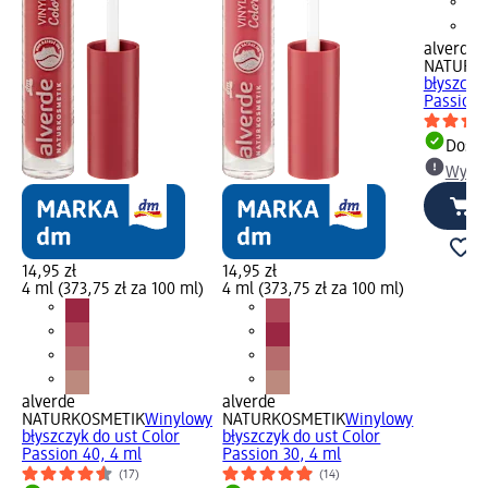
alverde
NATURK
błyszczy
Passion 
Dosta
Wybie
14,95 zł
14,95 zł
4 ml (373,75 zł za 100 ml)
4 ml (373,75 zł za 100 ml)
alverde
alverde
NATURKOSMETIK
Winylowy
NATURKOSMETIK
Winylowy
błyszczyk do ust Color
błyszczyk do ust Color
Passion 40, 4 ml
Passion 30, 4 ml
(17)
(14)