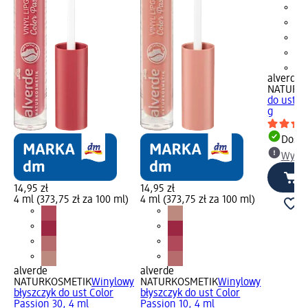
+1
alverde
NATURK
do ust 1
g
Dosta
Wybie
14,95 zł
14,95 zł
4 ml (373,75 zł za 100 ml)
4 ml (373,75 zł za 100 ml)
alverde
alverde
NATURKOSMETIK
Winylowy
NATURKOSMETIK
Winylowy
błyszczyk do ust Color
błyszczyk do ust Color
Passion 30, 4 ml
Passion 10, 4 ml