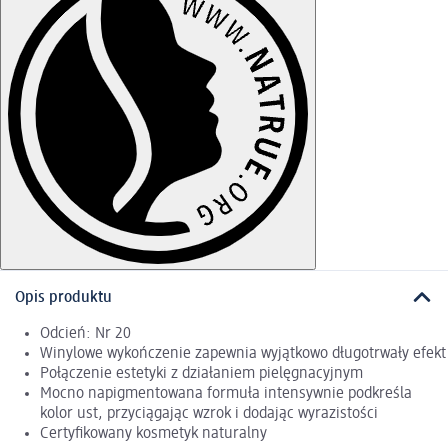
Opis produktu
Odcień: Nr 20
Winylowe wykończenie zapewnia wyjątkowo długotrwały efekt
Połączenie estetyki z działaniem pielęgnacyjnym
Mocno napigmentowana formuła intensywnie podkreśla
kolor ust, przyciągając wzrok i dodając wyrazistości
Certyfikowany kosmetyk naturalny