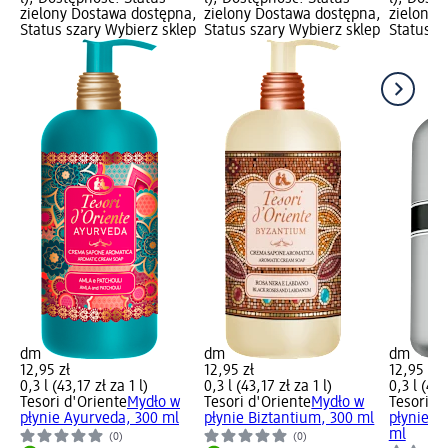
zielony Dostawa dostępna,
zielony Dostawa dostępna,
zielony 
Status szary Wybierz sklep
Status szary Wybierz sklep
Status s
dm
dm
dm
12,95 zł
12,95 zł
12,95 zł
0,3 l (43,17 zł za 1 l)
0,3 l (43,17 zł za 1 l)
0,3 l (43,
Tesori d'Oriente
Mydło w
Tesori d'Oriente
Mydło w
Tesori d
płynie Ayurveda, 300 ml
płynie Biztantium, 300 ml
płynie M
ml
(0)
(0)