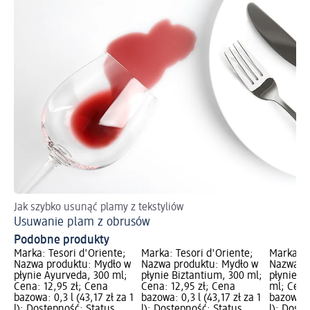
Jak szybko usunąć plamy z tekstyliów
Usuwanie plam z obrusów
Podobne produkty
Marka: Tesori d'Oriente;
Marka: Tesori d'Oriente;
Marka: T
Nazwa produktu: Mydło w
Nazwa produktu: Mydło w
Nazwa pr
płynie Ayurveda, 300 ml;
płynie Biztantium, 300 ml;
płynie M
Cena: 12,95 zł; Cena
Cena: 12,95 zł; Cena
ml; Cena
bazowa: 0,3 l (43,17 zł za 1
bazowa: 0,3 l (43,17 zł za 1
bazowa: 0
l); Dostępność: Status
l); Dostępność: Status
l); Dost