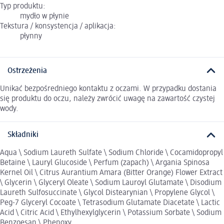
Typ produktu:
mydło w płynie
Tekstura / konsystencja / aplikacja:
płynny
Ostrzeżenia
Unikać bezpośredniego kontaktu z oczami. W przypadku dostania
się produktu do oczu, należy zwrócić uwagę na zawartość czystej
wody.
Składniki
Aqua \ Sodium Laureth Sulfate \ Sodium Chloride \ Cocamidopropyl
Betaine \ Lauryl Glucoside \ Perfum (zapach) \ Argania Spinosa
Kernel Oil \ Citrus Aurantium Amara (Bitter Orange) Flower Extract
\ Glycerin \ Glyceryl Oleate \ Sodium Lauroyl Glutamate \ Disodium
Laureth Sulfosuccinate \ Glycol Distearynian \ Propylene Glycol \
Peg-7 Glyceryl Cocoate \ Tetrasodium Glutamate Diacetate \ Lactic
Acid \ Citric Acid \ Ethylhexylglycerin \ Potassium Sorbate \ Sodium
Benzoesan \ Phenoxy.