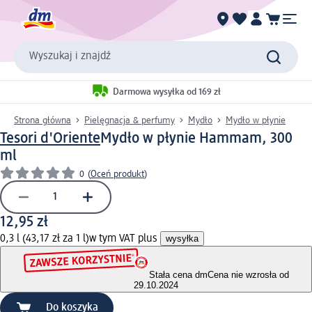
Wyszukaj i znajdź
Darmowa wysyłka od 169 zł
Strona główna
Pielęgnacja & perfumy
Mydło
Mydło w płynie
Tesori d'Oriente
Mydło w płynie Hammam, 300
ml
0
(
Oceń produkt
)
12,95 zł
0,3 l (43,17 zł za 1 l)
w tym VAT plus
wysyłka
Stała cena dm
Cena nie wzrosła od
29.10.2024
Do koszyka