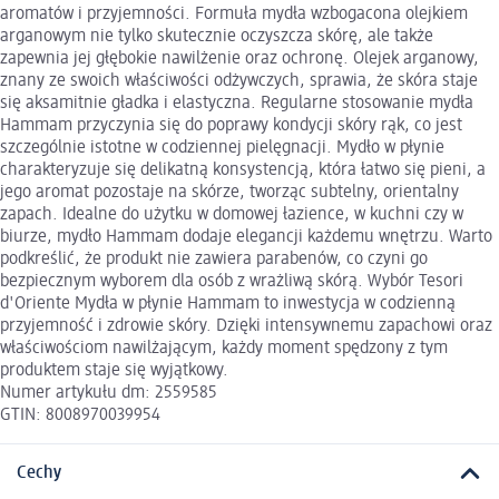
aromatów i przyjemności. Formuła mydła wzbogacona olejkiem
arganowym nie tylko skutecznie oczyszcza skórę, ale także
zapewnia jej głębokie nawilżenie oraz ochronę. Olejek arganowy,
znany ze swoich właściwości odżywczych, sprawia, że skóra staje
się aksamitnie gładka i elastyczna. Regularne stosowanie mydła
Hammam przyczynia się do poprawy kondycji skóry rąk, co jest
szczególnie istotne w codziennej pielęgnacji. Mydło w płynie
charakteryzuje się delikatną konsystencją, która łatwo się pieni, a
jego aromat pozostaje na skórze, tworząc subtelny, orientalny
zapach. Idealne do użytku w domowej łazience, w kuchni czy w
biurze, mydło Hammam dodaje elegancji każdemu wnętrzu. Warto
podkreślić, że produkt nie zawiera parabenów, co czyni go
bezpiecznym wyborem dla osób z wrażliwą skórą. Wybór Tesori
d'Oriente Mydła w płynie Hammam to inwestycja w codzienną
przyjemność i zdrowie skóry. Dzięki intensywnemu zapachowi oraz
właściwościom nawilżającym, każdy moment spędzony z tym
produktem staje się wyjątkowy.
Numer artykułu dm: 2559585
GTIN: 8008970039954
Cechy