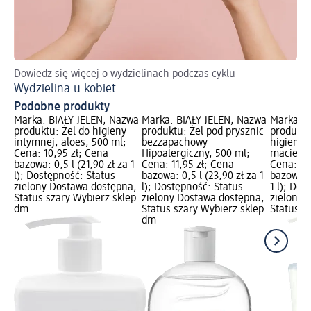
Dowiedz się więcej o wydzielinach podczas cyklu
Dl
Wydzielina u kobiet
Pi
Podobne produkty
Marka: BIAŁY JELEŃ; Nazwa
Marka: BIAŁY JELEŃ; Nazwa
Marka: B
produktu: Żel do higieny
produktu: Żel pod prysznic
produktu
intymnej, aloes, 500 ml;
bezzapachowy
higieny 
Cena: 10,95 zł; Cena
Hipoalergiczny, 500 ml;
macierza
bazowa: 0,5 l (21,90 zł za 1
Cena: 11,95 zł; Cena
Cena: 9,
l); Dostępność: Status
bazowa: 0,5 l (23,90 zł za 1
bazowa: 0
zielony Dostawa dostępna,
l); Dostępność: Status
1 l); Dos
Status szary Wybierz sklep
zielony Dostawa dostępna,
zielony 
dm
Status szary Wybierz sklep
Status s
dm