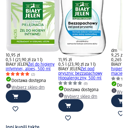
dm
10,95 zł
9,25 zł
0,5 l (21,90 zł za 1 l)
11,95 zł
0,265 l (3
BIAŁY JELEŃ
Żel do higieny
0,5 l (23,90 zł za 1 l)
BIAŁY JE
intymnej, aloes, 500 ml
BIAŁY JELEŃ
Żel pod
higieny 
prysznic bezzapachowy
macierza
(2)
Hipoalergiczny, 500 ml
Dostawa dostępna
(0)
Dosta
Wybierz sklep dm
Dostawa dostępna
Wybie
Wybierz sklep dm
Inni kupili także