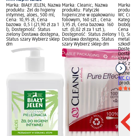
Marka: BIAŁY JELEŃ; Nazwa
Marka: Cleanic; Nazwa
Marka: 
produktu: Żel do higieny
produktu: Patyczki
produktu
intymnej, aloes, 500 ml;
higieniczne w opakowaniu
WC Citrus
Cena: 10,95 zł; Cena
foliowym, 160 szt.; Cena:
Kategori
bazowa: 0,5 l (21,90 zł za 1
3,95 zł; Cena bazowa: 160
biobójczy
l); Dostępność: Status
szt. (0,02 zł za 1 szt.);
Cena bazo
zielony Dostawa dostępna,
Dostępność: Status zielony
1 l); Su
Status szary Wybierz sklep
Dostawa dostępna, Status
metale, 
dm
szary Wybierz sklep dm
szkodliw
Dostępno
Dostawa 
szary Wy
8,95 zł
1 l (8,95 
Domesto
WC Citru
l
produkt 