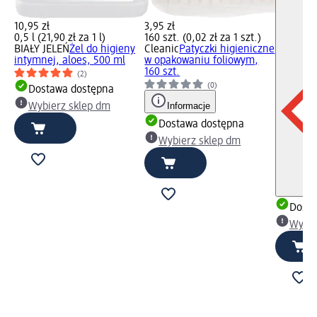
10,95 zł
3,95 zł
0,5 l (21,90 zł za 1 l)
160 szt. (0,02 zł za 1 szt.)
BIAŁY JELEŃ
Żel do higieny
Cleanic
Patyczki higieniczne
intymnej, aloes, 500 ml
w opakowaniu foliowym,
160 szt.
(2)
(0)
Dostawa dostępna
Informacje
Wybierz sklep dm
Dostawa dostępna
Wybierz sklep dm
Dosta
Wybie