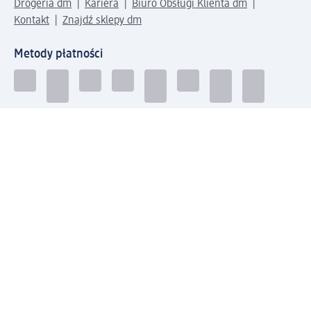
Drogeria dm
Kariera
Biuro Obsługi Klienta dm
Kontakt
Znajdź sklepy dm
Metody płatności
Połącz się z dm
Pobierz aplikację dm:
© 2026 dm-drogerie markt sp. z o.o.