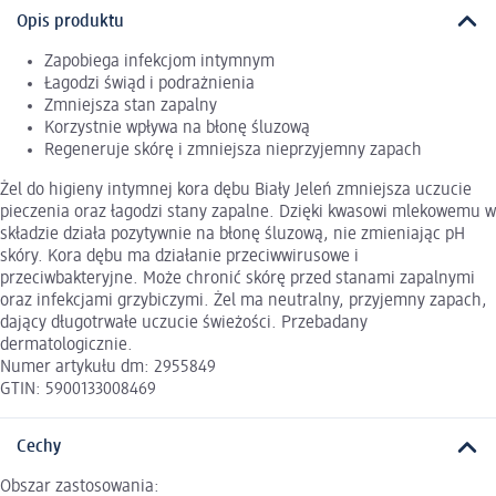
Opis produktu
Zapobiega infekcjom intymnym
Łagodzi świąd i podrażnienia
Zmniejsza stan zapalny
Korzystnie wpływa na błonę śluzową
Regeneruje skórę i zmniejsza nieprzyjemny zapach
Żel do higieny intymnej kora dębu Biały Jeleń zmniejsza uczucie
pieczenia oraz łagodzi stany zapalne. Dzięki kwasowi mlekowemu w
składzie działa pozytywnie na błonę śluzową, nie zmieniając pH
skóry. Kora dębu ma działanie przeciwwirusowe i
przeciwbakteryjne. Może chronić skórę przed stanami zapalnymi
oraz infekcjami grzybiczymi. Żel ma neutralny, przyjemny zapach,
dający długotrwałe uczucie świeżości. Przebadany
dermatologicznie.
Numer artykułu dm: 2955849
GTIN: 5900133008469
Cechy
Obszar zastosowania: