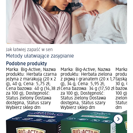
Jak łatwiej zapaść w sen
Metody ułatwiające zasypianie
Podobne produkty
Marka: Big-Active; Nazwa
Marka: Big-Active; Nazwa
Marka: B
produktu: Herbata czarna
produktu: Herbata zielona
produktu
jeżyna z marakują (20 x 2
z pigwą i granatem (20 x 1,7
tajską cy
g), 40 g; Cena: 5,75 zł;
g), 34 g; Cena: 5,95 zł;
30 g; Ce
Cena bazowa: 40 g (14,38 zł
Cena bazowa: 34 g (17,50 zł
bazowa: 3
za 100 g); Dostępność:
za 100 g); Dostępność:
100 g); 
Status zielony Dostawa
Status zielony Dostawa
zielony 
dostępna, Status szary
dostępna, Status szary
Status s
Wybierz sklep dm
Wybierz sklep dm
dm