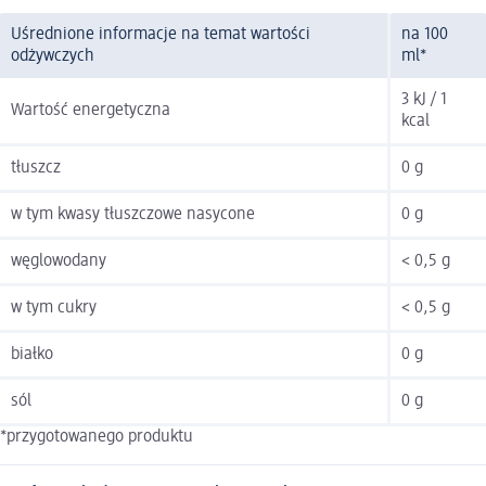
Uśrednione informacje na temat wartości
na 100
odżywczych
ml*
3 kJ / 1
Wartość energetyczna
kcal
tłuszcz
0 g
w tym kwasy tłuszczowe nasycone
0 g
węglowodany
< 0,5 g
w tym cukry
< 0,5 g
białko
0 g
sól
0 g
*przygotowanego produktu