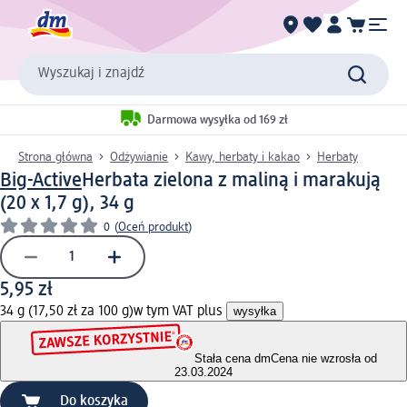
Wyszukaj i znajdź
Darmowa wysyłka od 169 zł
Strona główna
Odżywianie
Kawy, herbaty i kakao
Herbaty
Big-Active
Herbata zielona z maliną i marakują
(20 x 1,7 g), 34 g
0
(
Oceń produkt
)
5,95 zł
34 g (17,50 zł za 100 g)
w tym VAT plus
wysyłka
Stała cena dm
Cena nie wzrosła od
23.03.2024
Do koszyka