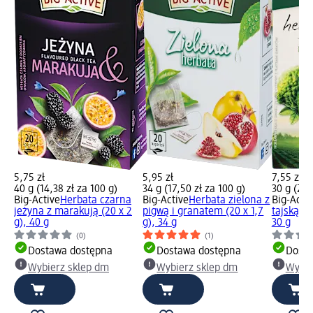
5,75 zł
5,95 zł
7,55 zł
40 g (14,38 zł za 100 g)
34 g (17,50 zł za 100 g)
30 g (25,
Big-Active
Herbata czarna
Big-Active
Herbata zielona z
Big-Acti
jeżyna z marakują (20 x 2
pigwą i granatem (20 x 1,7
tajską cy
g), 40 g
g), 34 g
30 g
(0)
(1)
Dostawa dostępna
Dostawa dostępna
Dosta
Wybierz sklep dm
Wybierz sklep dm
Wybie