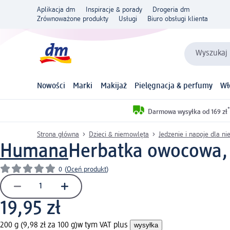
Aplikacja dm
Inspiracje & porady
Drogeria dm
Zrównoważone produkty
Usługi
Biuro obsługi klienta
Wyszukaj 
Nowości
Marki
Makijaż
Pielęgnacja & perfumy
Wł
*
Darmowa wysyłka od 169 zł
Strona główna
Dzieci & niemowlęta
Jedzenie i napoje dla n
Humana
Herbatka owocowa,
0
(
Oceń produkt
)
19,95 zł
200 g (9,98 zł za 100 g)
w tym VAT plus
wysyłka