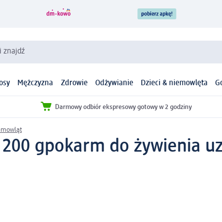
i znajdź
osy
Mężczyzna
Zdrowie
Odżywianie
Dzieci & niemowlęta
G
Darmowy odbiór ekspresowy gotowy w 2 godziny
iemowląt
 200 g
pokarm do żywienia u