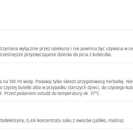
trzymana wyłącznie przez opiekuna i nie powinna być używana w cel
wcześniejsze przyzwyczajanie dziecka do picia z kubeczka.
na 100 ml wody. Podawaj tylko świeżo przygotowaną herbatkę. Nie d
do czystej butelki albo w przypadku starszych dzieci, do czystego 
 3. Przed podaniem ostudź do temperatury ok. 37°C.
altodekstryna; 0,4% koncentratu soku z owoców (jabłko, malina).