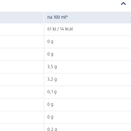
na 100 ml*
61 kJ / 14 kcal
0 g
0 g
3,5 g
3,2 g
0,1 g
0 g
0 g
0,2 g