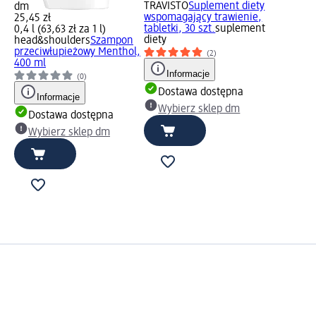
TRAVISTO
Suplement diety
dm
wspomagający trawienie,
25,45 zł
tabletki, 30 szt.
suplement
0,4 l (63,63 zł za 1 l)
diety
head&shoulders
Szampon
przeciwłupieżowy Menthol,
(2)
400 ml
Informacje
(0)
Dostawa dostępna
Informacje
Wybierz sklep dm
Dostawa dostępna
Wybierz sklep dm