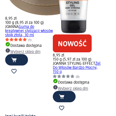
8,95 zł
100 g (8,95 zł za 100 g)
JOANNA
Guma do
kreatywnej stylizacji włosów
słoik złota, 30 ml
(1)
Dostawa dostępna
Wybierz sklep dm
8,95 zł
150 g (5,97 zł za 100 g)
JOANNA STYLING EFFECT
Żel
Do Włosów Bardzo Mocny,
150 g
(0)
Dostawa dostępna
Wybierz sklep dm