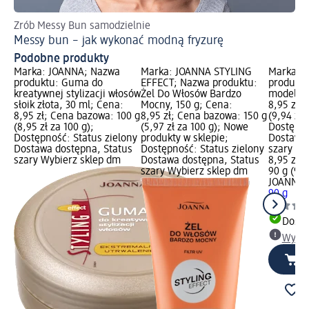
Zrób Messy Bun samodzielnie
Co
Messy bun – jak wykonać modną fryzurę
DI
Podobne produkty
Marka: JOANNA; Nazwa
Marka: JOANNA STYLING
Marka: 
produktu: Guma do
EFFECT; Nazwa produktu:
produktu
kreatywnej stylizacji włosów
Żel Do Włosów Bardzo
modelują
słoik złota, 30 ml; Cena:
Mocny, 150 g; Cena:
8,95 zł;
8,95 zł; Cena bazowa: 100 g
8,95 zł; Cena bazowa: 150 g
(9,94 zł 
(8,95 zł za 100 g);
(5,97 zł za 100 g); Nowe
Dostępno
Dostępność: Status zielony
produkty w sklepie;
Dostawa 
Dostawa dostępna, Status
Dostępność: Status zielony
szary Wy
szary Wybierz sklep dm
Dostawa dostępna, Status
8,95 zł
szary Wybierz sklep dm
90 g (9,9
JOANNA
P
90 g
Dosta
Wybie