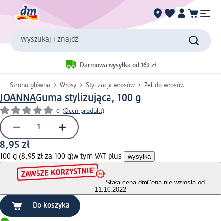
Wyszukaj i znajdź
Darmowa wysyłka od 169 zł
Strona główna
Włosy
Stylizacja włosów
Żel do włosów
JOANNA
Guma stylizująca, 100 g
0
(
Oceń produkt
)
8,95 zł
100 g (8,95 zł za 100 g)
w tym VAT plus
wysyłka
Stała cena dm
Cena nie wzrosła od
11.10.2022
Do koszyka