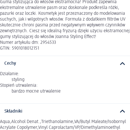
Guma stylizująca do włosów ekstramocna! Produkt zapewnia
ekstremalne utrwalenie pasm oraz doskonale podkreśla różki,
pazurki oraz loczki. Kosmetyk jest przeznaczony do modelowania
suchych, jak i wilgotnych włosów. Formuła z dodatkiem filtrów UV
skutecznie chroni pasma przed negatywnym wpływem czynników
zewnętrznych. Ciesz się idealną fryzurą dzięki użyciu ekstramocnej
gumy stylizującej do włosów Joanna Styling Effect!
Numer artykułu dm: 2954533
GTIN: 5901018012151
Cechy
Działanie:
styling
Stopień utrwalenia:
bardzo mocne utrwalenie
Składniki
Aqua,Alcohol Denat.,Triethanolamine,VA/Butyl Maleate/Isobornyl
Acrylate Copolymer,Vinyl Caprolactam/VP/Dimethylaminoethyl