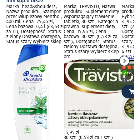
Inni kupili także
Marka: head&shoulders;
Marka: TRAVISTO; Nazwa
Marka: B
Nazwa produktu: Szampon
produktu: Suplement diety
produktu
przeciwłupieżowy Menthol,
wspomagający trawienie,
Hybrid, 4
400 ml; Cena: 25,45 zł;
tabletki, 30 szt.; Kategoria
31,95 zł
Cena bazowa: 0,4 l (63,63 zł
prawna: suplement diety;
szt. (7,99
za 1 l); Dostępność: Status
Cena: 15,95 zł; Cena
Dostępno
zielony Dostawa dostępna,
bazowa: 30 szt. (0,53 zł za 1
Dostawa 
Status szary Wybierz sklep
szt.); Dostępność: Status
szary Wy
zielony Dostawa dostępna,
31,95 zł
Status szary Wybierz sklep
4 szt. (7,
dm
BIC
Wkład
szt.
Dosta
Wybie
15,95 zł
30 szt. (0,53 zł za 1 szt.)