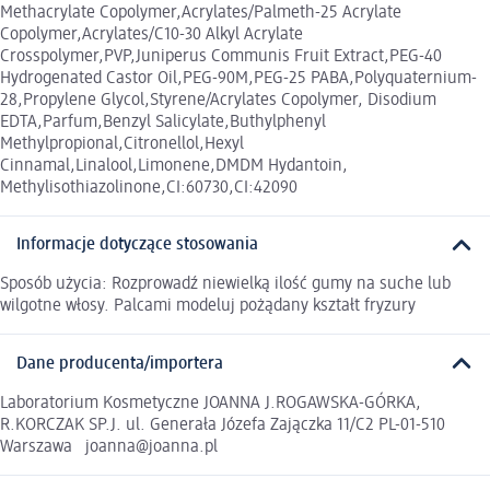
Methacrylate Copolymer,Acrylates/Palmeth-25 Acrylate
Copolymer,Acrylates/C10-30 Alkyl Acrylate
Crosspolymer,PVP,Juniperus Communis Fruit Extract,PEG-40
Hydrogenated Castor Oil,PEG-90M,PEG-25 PABA,Polyquaternium-
28,Propylene Glycol,Styrene/Acrylates Copolymer, Disodium
EDTA,Parfum,Benzyl Salicylate,Buthylphenyl
Methylpropional,Citronellol,Hexyl
Cinnamal,Linalool,Limonene,DMDM Hydantoin,
Methylisothiazolinone,CI:60730,CI:42090
Informacje dotyczące stosowania
Sposób użycia: Rozprowadź niewielką ilość gumy na suche lub
wilgotne włosy. Palcami modeluj pożądany kształt fryzury
Dane producenta/importera
Laboratorium Kosmetyczne JOANNA J.ROGAWSKA-GÓRKA,
R.KORCZAK SP.J. ul. Generała Józefa Zajączka 11/C2 PL-01-510
Warszawa joanna@joanna.pl