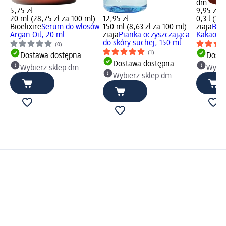
dm
5,75 zł
9,95 zł
20 ml (28,75 zł za 100 ml)
12,95 zł
0,3 l (33,
Bioelixire
Serum do włosów
150 ml (8,63 zł za 100 ml)
ziaja
Bals
Argan Oil, 20 ml
ziaja
Pianka oczyszczająca
Kakaowe,
do skóry suchej, 150 ml
(0)
(1)
Dostawa dostępna
Dosta
Dostawa dostępna
Wybierz sklep dm
Wybie
Wybierz sklep dm