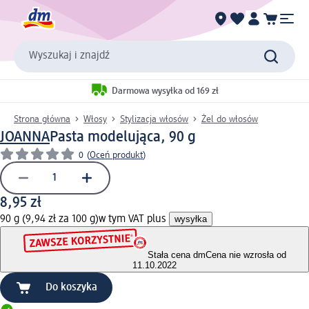
Wyszukaj i znajdź
Darmowa wysyłka od 169 zł
Strona główna
Włosy
Stylizacja włosów
Żel do włosów
JOANNA
Pasta modelująca, 90 g
0
(
Oceń produkt
)
8,95 zł
90 g (9,94 zł za 100 g)
w tym VAT plus
wysyłka
Stała cena dm
Cena nie wzrosła od
11.10.2022
Do koszyka