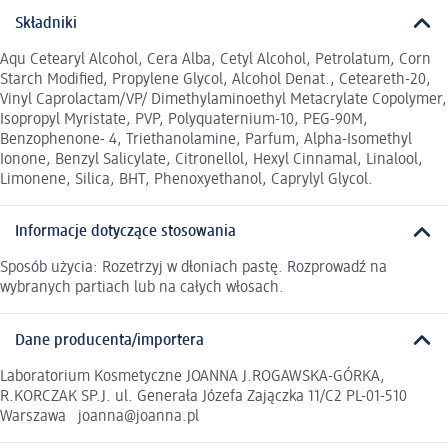
Składniki
Aqu Cetearyl Alcohol, Cera Alba, Cetyl Alcohol, Petrolatum, Corn
Starch Modified, Propylene Glycol, Alcohol Denat., Ceteareth-20,
Vinyl Caprolactam/VP/ Dimethylaminoethyl Metacrylate Copolymer,
Isopropyl Myristate, PVP, Polyquaternium-10, PEG-90M,
Benzophenone- 4, Triethanolamine, Parfum, Alpha-Isomethyl
Ionone, Benzyl Salicylate, Citronellol, Hexyl Cinnamal, Linalool,
Limonene, Silica, BHT, Phenoxyethanol, Caprylyl Glycol.
Informacje dotyczące stosowania
Sposób użycia: Rozetrzyj w dłoniach pastę. Rozprowadź na
wybranych partiach lub na całych włosach.
Dane producenta/importera
Laboratorium Kosmetyczne JOANNA J.ROGAWSKA-GÓRKA,
R.KORCZAK SP.J. ul. Generała Józefa Zajączka 11/C2 PL-01-510
Warszawa joanna@joanna.pl