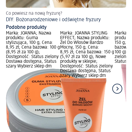
Co powiesz na nową fryzurę?
Zr
DIY: Bożonarodzeniowe i odświętne fryzury
Me
Podobne produkty
Marka: JOANNA; Nazwa
Marka: JOANNA STYLING
Marka: 
produktu: Guma
EFFECT; Nazwa produktu:
produktu
stylizująca, 100 g; Cena:
Żel Do Włosów Bardzo
150 g; C
8,95 zł; Cena bazowa: 100 g
Mocny, 150 g; Cena:
bazowa: 1
(8,95 zł za 100 g);
8,95 zł; Cena bazowa: 150 g
100 g); 
Dostępność: Status zielony
(5,97 zł za 100 g); Nowe
zielony 
Dostawa dostępna, Status
produkty w sklepie;
Status s
szary Wybierz sklep dm
Dostępność: Status zielony
Dostawa dostępna, Status
szary Wybierz sklep dm