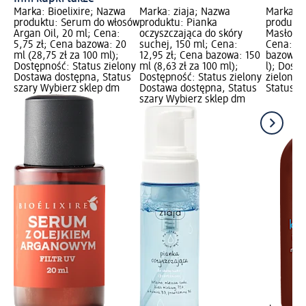
Marka: Bioelixire; Nazwa
Marka: ziaja; Nazwa
Marka: z
produktu: Serum do włosów
produktu: Pianka
produktu
Argan Oil, 20 ml; Cena:
oczyszczająca do skóry
Masło Ka
5,75 zł; Cena bazowa: 20
suchej, 150 ml; Cena:
Cena: 9,
ml (28,75 zł za 100 ml);
12,95 zł; Cena bazowa: 150
bazowa: 0
Dostępność: Status zielony
ml (8,63 zł za 100 ml);
l); Dost
Dostawa dostępna, Status
Dostępność: Status zielony
zielony 
szary Wybierz sklep dm
Dostawa dostępna, Status
Status s
szary Wybierz sklep dm