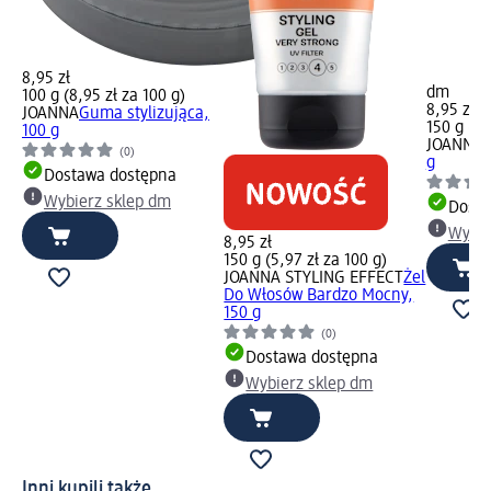
8,95 zł
dm
100 g (8,95 zł za 100 g)
8,95 zł
JOANNA
Guma stylizująca,
150 g (5,
100 g
JOANNA
K
(0)
g
Dostawa dostępna
Wybierz sklep dm
Dosta
Wybie
8,95 zł
150 g (5,97 zł za 100 g)
JOANNA STYLING EFFECT
Żel
Do Włosów Bardzo Mocny,
150 g
(0)
Dostawa dostępna
Wybierz sklep dm
Inni kupili także