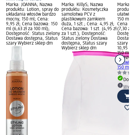
Marka: JOANNA; Nazwa
Marka: KillyS; Nazwa
Marka: 
produktu: Lotion, spray do
produktu: Kosmetyczka
produktu
układania włosów bardzo
samolotwa PCV z
ułatwiaj
mocny, 150 ml; Cena:
plastikowym zamkiem
150 ml; C
9,95 zł; Cena bazowa: 150
duża, 1 szt.; Cena: 4,95 zł;
Cena baz
ml (6,63 zł za 100 ml);
Cena bazowa: 1 szt. (4,95 zł
(7,30 zł 
Dostępność: Status zielony
za 1 szt.); Dostępność:
Dostępno
Dostawa dostępna, Status
Status zielony Dostawa
Dostawa 
szary Wybierz sklep dm
dostępna, Status szary
szary Wy
Wybierz sklep dm
10,95 zł
150 ml (7
JOANNA
ułatwiaj
150 ml
Dosta
Wybie