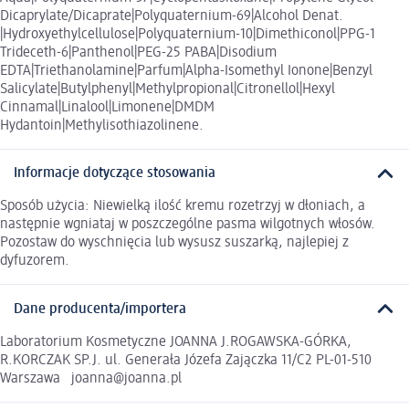
Dicaprylate/Dicaprate|Polyquaternium-69|Alcohol Denat.
|Hydroxyethylcellulose|Polyquaternium-10|Dimethiconol|PPG-1
Trideceth-6|Panthenol|PEG-25 PABA|Disodium
EDTA|Triethanolamine|Parfum|Alpha-Isomethyl Ionone|Benzyl
Salicylate|Butylphenyl|Methylpropional|Citronellol|Hexyl
Cinnamal|Linalool|Limonene|DMDM
Hydantoin|Methylisothiazolinene.
Informacje dotyczące stosowania
Sposób użycia: Niewielką ilość kremu rozetrzyj w dłoniach, a
następnie wgniataj w poszczególne pasma wilgotnych włosów.
Pozostaw do wyschnięcia lub wysusz suszarką, najlepiej z
dyfuzorem.
Dane producenta/importera
Laboratorium Kosmetyczne JOANNA J.ROGAWSKA-GÓRKA,
R.KORCZAK SP.J. ul. Generała Józefa Zajączka 11/C2 PL-01-510
Warszawa joanna@joanna.pl