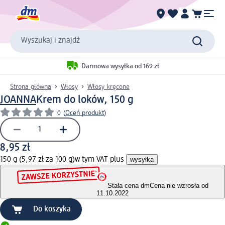
Wyszukaj i znajdź
Darmowa wysyłka od 169 zł
Strona główna
Włosy
Włosy kręcone
JOANNA
Krem do loków, 150 g
0
(
Oceń produkt
)
8,95 zł
150 g (5,97 zł za 100 g)
w tym VAT plus
wysyłka
Stała cena dm
Cena nie wzrosła od
11.10.2022
Do koszyka