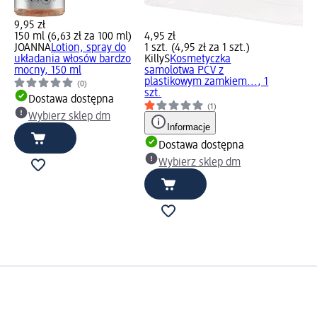
9,95 zł
150 ml (6,63 zł za 100 ml)
4,95 zł
JOANNA
Lotion, spray do
1 szt. (4,95 zł za 1 szt.)
układania włosów bardzo
KillyS
Kosmetyczka
mocny, 150 ml
samolotwa PCV z
plastikowym zamkiem..., 1
(0)
szt.
Dostawa dostępna
(1)
Wybierz sklep dm
Informacje
Dostawa dostępna
Wybierz sklep dm