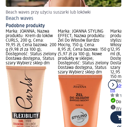
Beach waves przy użyciu suszarki lub lokówki
Tre
Beach waves
Tr
Podobne produkty
Marka: JOANNA; Nazwa
Marka: JOANNA STYLING
Marka: 
produktu: Krem do loków
EFFECT; Nazwa produktu:
produktu
CURLS, 200 g; Cena:
Żel Do Włosów Bardzo
stylizac
19,95 zł; Cena bazowa: 200
Mocny, 150 g; Cena:
Włosy, 1
g (9,98 zł za 100 g);
8,95 zł; Cena bazowa: 150 g
12,95 zł
Dostępność: Status zielony
(5,97 zł za 100 g); Nowe
ml (8,63 
Dostawa dostępna, Status
produkty w sklepie;
Dostępno
szary Wybierz sklep dm
Dostępność: Status zielony
Dostawa 
Dostawa dostępna, Status
szary Wy
szary Wybierz sklep dm
12,95 zł
150 ml (8
MARION
włosów K
ml
Dosta
Wybie