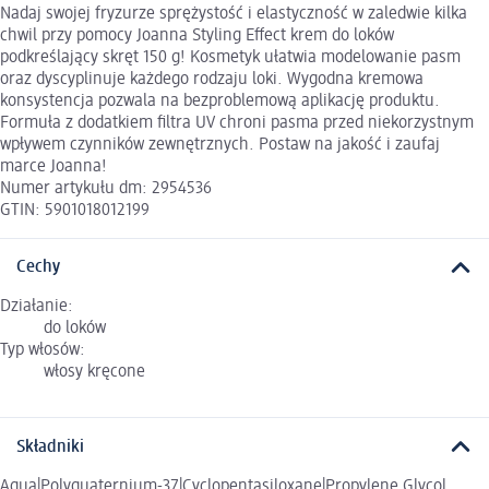
Nadaj swojej fryzurze sprężystość i elastyczność w zaledwie kilka
chwil przy pomocy Joanna Styling Effect krem do loków
podkreślający skręt 150 g! Kosmetyk ułatwia modelowanie pasm
oraz dyscyplinuje każdego rodzaju loki. Wygodna kremowa
konsystencja pozwala na bezproblemową aplikację produktu.
Formuła z dodatkiem filtra UV chroni pasma przed niekorzystnym
wpływem czynników zewnętrznych. Postaw na jakość i zaufaj
marce Joanna!
Numer artykułu dm: 2954536
GTIN: 5901018012199
Cechy
Działanie:
do loków
Typ włosów:
włosy kręcone
Składniki
Aqua|Polyquaternium-37|Cyclopentasiloxane|Propylene Glycol