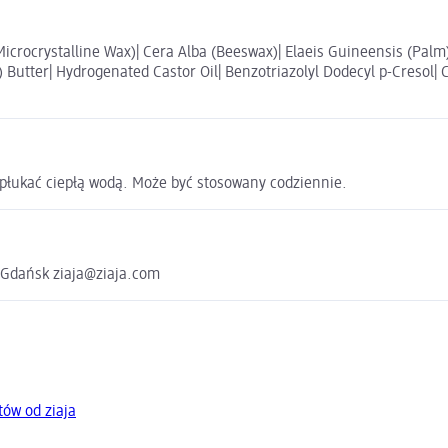
icrocrystalline Wax)| Cera Alba (Beeswax)| Elaeis Guineensis (Palm) 
utter| Hydrogenated Castor Oil| Benzotriazolyl Dodecyl p-Cresol| Ci
płukać ciepłą wodą. Może być stosowany codziennie.
8 Gdańsk ziaja@ziaja.com
tów od ziaja