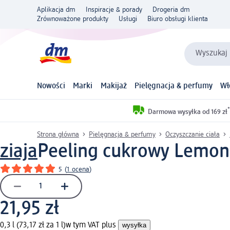
Aplikacja dm
Inspiracje & porady
Drogeria dm
Zrównoważone produkty
Usługi
Biuro obsługi klienta
Wyszukaj 
Nowości
Marki
Makijaż
Pielęgnacja & perfumy
Wł
*
Darmowa wysyłka od 169 zł
Strona główna
Pielęgnacja & perfumy
Oczyszczanie ciała
ziaja
Peeling cukrowy Lemon
5
(
1 ocena
)
21,95 zł
0,3 l (73,17 zł za 1 l)
w tym VAT plus
wysyłka