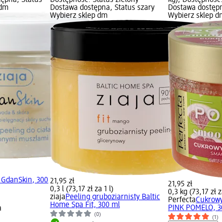
tępna, Status
Dostępność: Status zielony
kg); Dostępność:
 dm
Dostawa dostępna, Status szary
Dostawa dostępn
Wybierz sklep dm
Wybierz sklep d
a GdanSkin, 300
21,95 zł
21,95 zł
0,3 l (73,17 zł za 1 l)
0,3 kg (73,17 zł z
ziaja
Peeling gruboziarnisty Baltic
Perfecta
Cukrowy
Home Spa Fit, 300 ml
PINK POMELO, 3
a
(0)
(1)