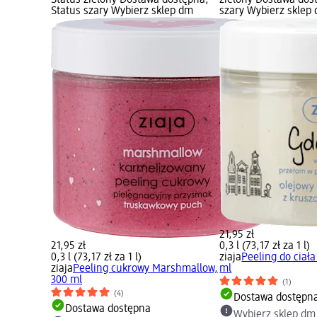
Status zielony Dostawa dostępna,
zielony Dostawa dos
Status szary Wybierz sklep dm
szary Wybierz sklep
21,95 zł
21,95 zł
0,3 l (73,17 zł za 1 l)
0,3 l (73,17 zł za 1 l)
ziaja
Peeling do ciał
ziaja
Peeling cukrowy Marshmallow,
ml
300 ml
(1)
(4)
Dostawa dostępn
Dostawa dostępna
Wybierz sklep dm