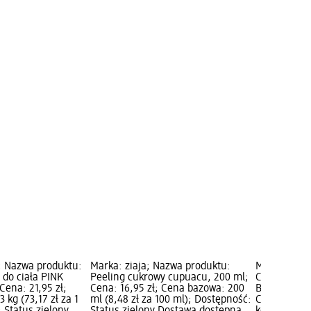
; Nazwa produktu:
Marka: ziaja; Nazwa produktu:
Marka: Perf
 do ciała PINK
Peeling cukrowy cupuacu, 200 ml;
Cukrowy pee
Cena: 21,95 zł;
Cena: 16,95 zł; Cena bazowa: 200
BUTTER, 300
 kg (73,17 zł za 1
ml (8,48 zł za 100 ml); Dostępność:
Cena bazowa: