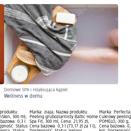
Domowe SPA i relaksująca kąpiel
Wellness w domu
 produktu:
Marka: ziaja; Nazwa produktu:
Marka: Perfecta
nSkin, 300 ml;
Peeling gruboziarnisty Baltic Home
Cukrowy peeling
 bazowa: 0,3 l
Spa Fit, 300 ml; Cena: 21,95 zł;
POMELO, 300 g; 
stępność: Status
Cena bazowa: 0,3 l (73,17 zł za 1 l);
Cena bazowa: 0,3