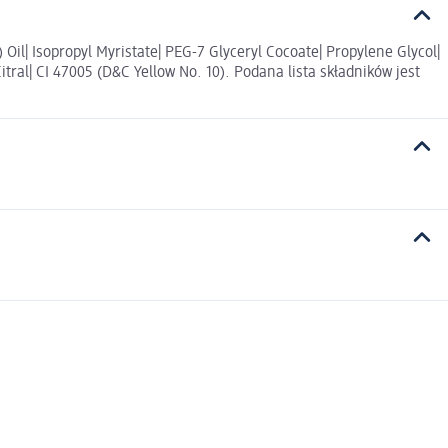
Oil| Isopropyl Myristate| PEG-7 Glyceryl Cocoate| Propylene Glycol|
tral| CI 47005 (D&C Yellow No. 10). Podana lista składników jest