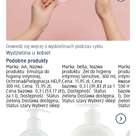
Dowiedz się więcej o wydzielinach podczas cyklu
Dl
Wydzielina u kobiet
Pi
Podobne produkty
Marka: AA; Nazwa
Marka: bella; Nazwa
Marka: z
produktu: Emulsja do
produktu: Żel do higieny
produktu
higieny intymnej,
intymnej Sensitive, 300 ml;
intymnej
Ochrona&Pielęgnacja HELP,
Cena: 11,95 zł; Cena
kwasem 
300 ml; Cena: 15,95 zł;
bazowa: 0,3 l (39,83 zł za 1
500 ml; 
Cena bazowa: 0,3 l (53,17 zł
l); Dostępność: Status
bazowa: 0
za 1 l); Dostępność: Status
zielony Dostawa dostępna,
l); Dost
zielony Dostawa dostępna,
Status szary Wybierz sklep
zielony 
Status szary Wybierz sklep
Status s