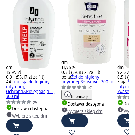
dm
dm
11,95 zł
dm
15,95 zł
0,3 l (39,83 zł za 1 l)
9,45 zł
0,3 l (53,17 zł za 1 l)
bella
Żel do higieny
0,5 l (18,
AA
Emulsja do higieny
intymnej Sensitive, 300 ml
ziaja
Płyn
intymnej,
intymnej
(0)
Ochrona&Pielęgnacja...,
kwasem..
300 ml
Informacje
(0)
Dosta
Dostawa dostępna
Dostawa dostępna
Wybie
Wybierz sklep dm
Wybierz sklep dm