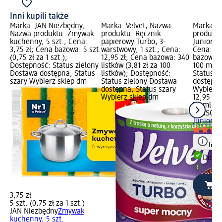
Inni kupili także
Marka: JAN Niezbędny;
Marka: Velvet; Nazwa
Marka: 
Nazwa produktu: Zmywak
produktu: Ręcznik
produktu
kuchenny, 5 szt.; Cena:
papierowy Turbo, 3-
Junior P
3,75 zł; Cena bazowa: 5 szt.
warstwowy, 1 szt.; Cena:
Cena: 12
(0,75 zł za 1 szt.);
12,95 zł; Cena bazowa: 340
bazowa: 
Dostępność: Status zielony
listków (3,81 zł za 100
100 ml);
Dostawa dostępna, Status
listków); Dostępność:
Status z
szary Wybierz sklep dm
Status zielony Dostawa
dostępna
dostępna, Status szary
Wybierz 
Wybierz sklep dm
12,95 zł
75 ml (17
SENSOD
Junior P
Info
Dosta
Wybie
3,75 zł
5 szt. (0,75 zł za 1 szt.)
JAN Niezbędny
Zmywak
kuchenny, 5 szt.