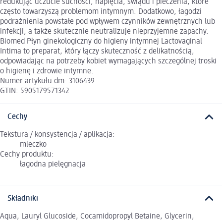
redukując uczucie suchości, napięcia, świądu i pieczenia, które
często towarzyszą problemom intymnym. Dodatkowo, łagodzi
podrażnienia powstałe pod wpływem czynników zewnętrznych lub
infekcji, a także skutecznie neutralizuje nieprzyjemne zapachy.
Biomed Płyn ginekologiczny do higieny intymnej Lactovaginal
Intima to preparat, który łączy skuteczność z delikatnością,
odpowiadając na potrzeby kobiet wymagających szczególnej troski
o higienę i zdrowie intymne.
Numer artykułu dm: 3106439
GTIN: 5905179571342
Cechy
Tekstura / konsystencja / aplikacja:
mleczko
Cechy produktu:
łagodna pielęgnacja
Składniki
Aqua, Lauryl Glucoside, Cocamidopropyl Betaine, Glycerin,