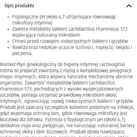
Opis produktu
Fizjologiczne pH około 4,7 utrzymujące równowagę
mikroflory intymnej
Zawiera metabolity bakterii Lactobacillus rhamnosus 573
wspierające naturalny mikrobiom
Chroni przed rozwojem niekorzystnych bakterii i grzybów
Nawilża oraz redukuje uczucie suchości, napięcia, świądu i
pieczenia
Biomed Płyn ginekologiczny do higieny intymnej Lactovaginal
Intima to preparat stworzony z myślą o kompleksowej pielęgnacji
miejsc intymnych, która wspiera naturalne mechanizmy obronne
organizmu. Zawartość metabolitów bakterii Lactobacillus
rhamnosus 573, pochodzących z wysoko wyspecjalizowanych
szczepów, pomaga utrzymać prawidłowy mikrobiom okolic
intymnych, ograniczając rozwój niekorzystnych bakterii i grzybów.
Produkt jest zalecany szczególnie kobietom podatnym na infekcje,
gdyż wspomaga ochronę tam, gdzie równowaga mikroflory jest
kluczowa dla zdrowia. Formuła o fizjologicznym pH (około 4,7)
delikatnie myje oraz pielęgnuje, nie naruszając naturalnej bariery
ochronnej skóry i błon śluzowych. Produkt działa nawilżająco,