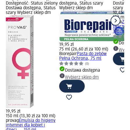
Dostępność: Status zielony
dostępna, Status szary
Dostawa 
Dostawa dostępna, Status
Wybierz sklep dm
szary Wy
szary Wybierz sklep dm
10,45 zł
190 ml (5
ziaja
Żel 
twarzy W
190 ml
Dosta
19,95 zł
75 ml (26,60 zł za 100 ml)
Wybie
Biorepair
Pasta do zębów
Pełna Ochrona, 75 ml
(0)
Dostawa dostępna
Wybierz sklep dm
19,95 zł
150 ml (13,30 zł za 100 ml)
provag
Emulsja do higieny
intymnej dla kobiet i
dzieci..., 150 ml