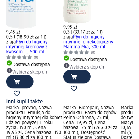
9,95 zł
9,45 zł
0,3 l (33,17 zł za 1 l)
0,5 l (18,90 zł za 1 l)
ziaja
Płyn do higieny
ziaja
Płyn do higieny
intymnej ginekologiczny
intymnej kremowy z
Mamma Mia, 300 ml
kwasem..., 500 ml
(0)
(0)
Dostawa dostępna
Dostawa dostępna
Wybierz sklep dm
Wybierz sklep dm
Inni kupili także
Marka: provag; Nazwa
Marka: Biorepair; Nazwa
Marka: z
produktu: Emulsja do
produktu: Pasta do zębów
produktu
higieny intymnej dla kobiet
Pełna Ochrona, 75 ml;
do twarz
i dzieci powyżej 1. roku
Cena: 19,95 zł; Cena
Niacynam
życia, 150 ml; Cena:
bazowa: 75 ml (26,60 zł za
10,45 zł
19,95 zł; Cena bazowa: 150
100 ml); Dostępność:
ml (5,50 
ml (13,30 zł za 100 ml);
Status zielony Dostawa
Dostępno