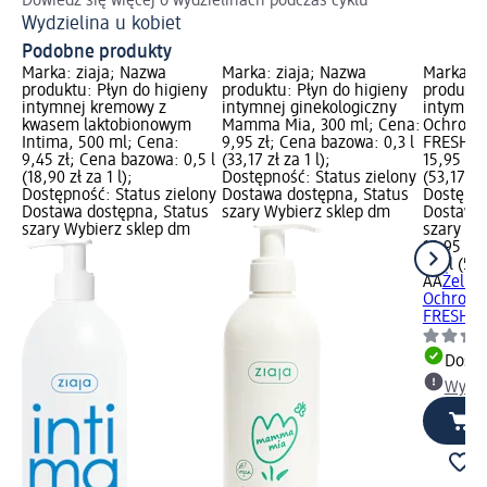
Dowiedz się więcej o wydzielinach podczas cyklu
Dl
Wydzielina u kobiet
Pi
Podobne produkty
Marka: ziaja; Nazwa
Marka: ziaja; Nazwa
Marka: 
produktu: Płyn do higieny
produktu: Płyn do higieny
produktu
intymnej kremowy z
intymnej ginekologiczny
intymnej
kwasem laktobionowym
Mamma Mia, 300 ml; Cena:
Ochrona
Intima, 500 ml; Cena:
9,95 zł; Cena bazowa: 0,3 l
FRESH, 3
9,45 zł; Cena bazowa: 0,5 l
(33,17 zł za 1 l);
15,95 zł;
(18,90 zł za 1 l);
Dostępność: Status zielony
(53,17 zł 
Dostępność: Status zielony
Dostawa dostępna, Status
Dostępno
Dostawa dostępna, Status
szary Wybierz sklep dm
Dostawa 
szary Wybierz sklep dm
szary Wy
15,95 zł
0,3 l (53,
AA
Żel do
Ochrona
FRESH, 3
Dosta
Wybie