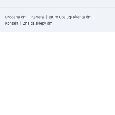
Drogeria dm
Kariera
Biuro Obsługi Klienta dm
Kontakt
Znajdź sklepy dm
Metody płatności
Połącz się z dm
Pobierz aplikację dm: