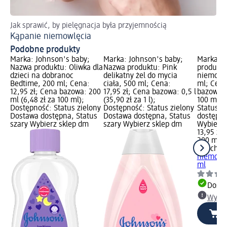
Jak sprawić, by pielęgnacja była przyjemnością
Kąpanie niemowlęcia
Podobne produkty
Marka: Johnson's baby;
Marka: Johnson's baby;
Marka: 
Nazwa produktu: Oliwka dla
Nazwa produktu: Pink
produktu
dzieci na dobranoc
delikatny żel do mycia
niemowlą
Bedtime, 200 ml; Cena:
ciała, 500 ml; Cena:
ml; Cena
12,95 zł; Cena bazowa: 200
17,95 zł; Cena bazowa: 0,5 l
bazowa: 
ml (6,48 zł za 100 ml);
(35,90 zł za 1 l);
100 ml);
Dostępność: Status zielony
Dostępność: Status zielony
Status z
Dostawa dostępna, Status
Dostawa dostępna, Status
dostępna
szary Wybierz sklep dm
szary Wybierz sklep dm
Wybierz 
13,95 zł
200 ml (6
Bübchen
niemowlą
ml
Dosta
Wybie