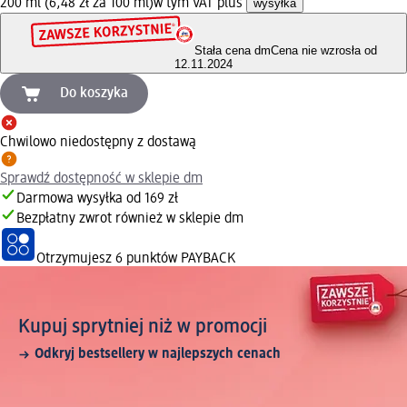
200 ml (6,48 zł za 100 ml)
w tym VAT plus
wysyłka
Stała cena dm
Cena nie wzrosła od
12.11.2024
Do koszyka
Chwilowo niedostępny z dostawą
Sprawdź dostępność w sklepie dm
Darmowa wysyłka od 169 zł
Bezpłatny zwrot również w sklepie dm
Otrzymujesz
6 punktów PAYBACK
Kupuj sprytniej niż w promocji
Odkryj bestsellery w najlepszych cenach