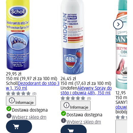
29,95 zł
150 ml (19,97 zł za 100 ml)
26,45 zł
Scholl
Dezodorant do stóp 3
150 ml (17,63 zł za 100 ml)
w 1, 150 ml
Undofen
Aktywny Spray do
stóp i obuwia 48h, 150 ml
12,95 zł
(0)
150 ml (8
(0)
Informacje
SANYTO
Informacje
obuwia, 
Dostawa dostępna
biobójcz
Dostawa dostępna
Wybierz sklep dm
Wybierz sklep dm