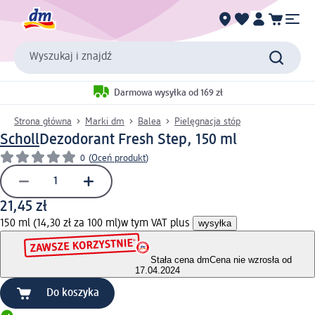
Wyszukaj i znajdź
Darmowa wysyłka od 169 zł
Strona główna
Marki dm
Balea
Pielęgnacja stóp
Scholl
Dezodorant Fresh Step, 150 ml
0
(
Oceń produkt
)
21,45 zł
150 ml (14,30 zł za 100 ml)
w tym VAT plus
wysyłka
Stała cena dm
Cena nie wzrosła od
17.04.2024
Do koszyka