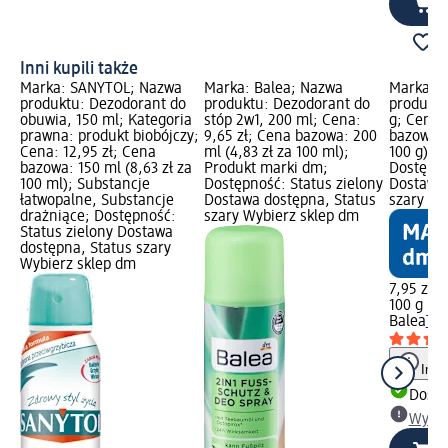
Inni kupili także
Marka: SANYTOL; Nazwa
Marka: Balea; Nazwa
Marka: B
produktu: Dezodorant do
produktu: Dezodorant do
produktu
obuwia, 150 ml; Kategoria
stóp 2w1, 200 ml; Cena:
g; Cena:
prawna: produkt biobójczy;
9,65 zł; Cena bazowa: 200
bazowa: 1
Cena: 12,95 zł; Cena
ml (4,83 zł za 100 ml);
100 g); 
bazowa: 150 ml (8,63 zł za
Produkt marki dm;
Dostępno
100 ml); Substancje
Dostępność: Status zielony
Dostawa 
łatwopalne, Substancje
Dostawa dostępna, Status
szary Wy
drażniące; Dostępność:
szary Wybierz sklep dm
Status zielony Dostawa
dostępna, Status szary
Wybierz sklep dm
7,95 zł
100 g (7,
Balea
Tal
Info
Dosta
Wybie