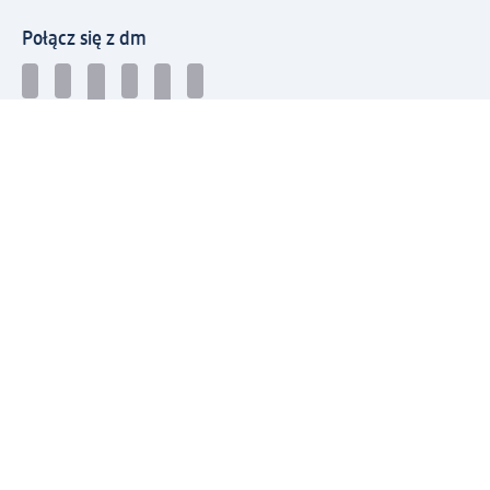
Połącz się z dm
Pobierz aplikację dm:
© 2026 dm-drogerie markt sp. z o.o.
Impressum
Polityka prywatności
Ogólne warunki handlowe
Odstąpienie od umowy w dm
Rozstrzyganie sporów
Zgłaszanie nieprawidłowości
Utylizacja sprzętu elektrycznego
Deklaracja w sprawie dostępności