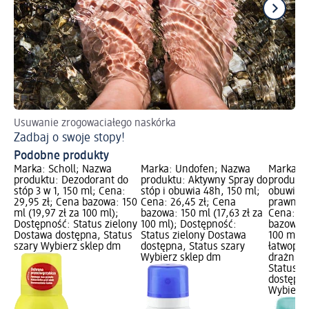
Usuwanie zrogowaciałego naskórka
Pl
Zadbaj o swoje stopy!
Po
Podobne produkty
Marka: Scholl; Nazwa
Marka: Undofen; Nazwa
Marka: 
produktu: Dezodorant do
produktu: Aktywny Spray do
produktu
stóp 3 w 1, 150 ml; Cena:
stóp i obuwia 48h, 150 ml;
obuwia, 
29,95 zł; Cena bazowa: 150
Cena: 26,45 zł; Cena
prawna: 
ml (19,97 zł za 100 ml);
bazowa: 150 ml (17,63 zł za
Cena: 12
Dostępność: Status zielony
100 ml); Dostępność:
bazowa: 
Dostawa dostępna, Status
Status zielony Dostawa
100 ml);
szary Wybierz sklep dm
dostępna, Status szary
łatwopal
Wybierz sklep dm
drażniąc
Status z
dostępna
Wybierz 