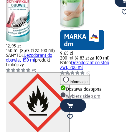
12,95 zł
150 ml (8,63 zł za 100 ml)
9,65 zł
SANYTOL
Dezodorant do
200 ml (4,83 zł za 100 ml)
obuwia, 150 ml
produkt
Balea
Dezodorant do stóp
biobójczy
2w1, 200 ml
(0)
(0)
Informacje
Dostawa dostępna
Wybierz sklep dm