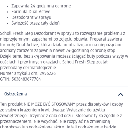
Zapewnia 24-godzinną ochronę
Formuła Dual-Active
Dezodorant w sprayu
Świeżość przez cały dzień
Scholl Fresh Step Dezodorant w sprayu to rozwiązanie problemu z
nieprzyjemnymi zapachami po zdjęciu obuwia. Preparat zawiera
formułę Dual-Active, która działa neutralizująco na niepożądane
aromaty zarazem zapewnia nawet 24-godzinną ochronę stóp.
Dzięki temu bez skrępowania możesz ściągać buty podczas wizyty w
gościach i przy innych okazjach. Scholl Fresh Step został
przebadany dermatologicznie.
Numer artykułu dm: 2956226
GTIN: 5038483677704
Ostrzeżenia
Ten produkt NIE MOŻE BYĆ STOSOWANY przez diabetyków i osoby
ze słabym krążeniem krwi. Uwaga: Wyłącznie do użytku
zewnętrznego. Trzymać z dala od oczu. Stosować tylko zgodnie z
przeznaczeniem. Nie wdychać. Nie rozpylać na zmienioną
chorobowo lub podrażnioną skórę. Jeżeli podrażnienie będzie