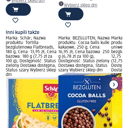
Wybierz sklep dm
Wybierz sklep dm
Inni kupili także
Marka: Schär; Nazwa
Marka: BEZGLUTEN; Nazwa
Marka: S
produktu: Tortilla
produktu: Cocoa balls kulki
produkt
bezglutenowa Flatbreads,
kakaowe, 250 g; Cena:
uniwersa
180 g; Cena: 13,95 zł; Cena
16,95 zł; Cena bazowa: 250
bezglute
bazowa: 180 g (7,75 zł za
g (6,78 zł za 100 g);
12,75 zł
100 g); Dostępność: Status
Dostępność: Status zielony
(12,75 zł
zielony Dostawa dostępna,
Dostawa dostępna, Status
Dostępno
Status szary Wybierz sklep
szary Wybierz sklep dm
Dostawa 
dm
szary Wy