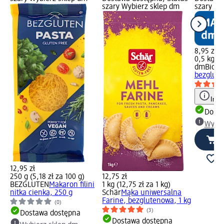
szary Wybierz sklep dm
szary Wy
8,95 zł
0,5 kg (1
dmBio
Mą
bezglute
Info
Dosta
Wybie
12,95 zł
250 g (5,18 zł za 100 g)
12,75 zł
BEZGLUTEN
Makaron filini
1 kg (12,75 zł za 1 kg)
nitka cienka, 250 g
Schär
Mąka uniwersalna
Farine, bezglutenowa, 1 kg
(0)
(3)
Dostawa dostępna
Dostawa dostępna