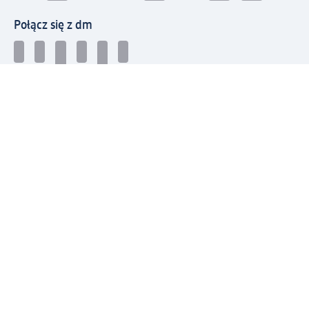
Połącz się z dm
Pobierz aplikację dm:
© 2026 dm-drogerie markt sp. z o.o.
Impressum
Polityka prywatności
Ogólne warunki handlowe
Odstąpienie od umowy w dm
Rozstrzyganie sporów
Zgłaszanie nieprawidłowości
Utylizacja sprzętu elektrycznego
Deklaracja w sprawie dostępności