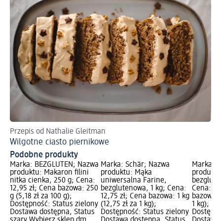
Przepis od Nathalie Gleitman
Po
Wilgotne ciasto piernikowe
Ci
Podobne produkty
Marka: BEZGLUTEN; Nazwa
Marka: Schär; Nazwa
Marka: 
produktu: Makaron filini
produktu: Mąka
produktu
nitka cienka, 250 g; Cena:
uniwersalna Farine,
bezglute
12,95 zł; Cena bazowa: 250
bezglutenowa, 1 kg; Cena:
Cena: 8,
g (5,18 zł za 100 g);
12,75 zł; Cena bazowa: 1 kg
bazowa: 0
Dostępność: Status zielony
(12,75 zł za 1 kg);
1 kg); P
Dostawa dostępna, Status
Dostępność: Status zielony
Dostępno
szary Wybierz sklep dm
Dostawa dostępna, Status
Dostawa 