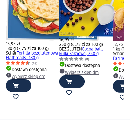
16,95 zł
13,95 zł
250 g (6,78 zł za 100 g)
12,75 zł
180 g (7,75 zł za 100 g)
BEZGLUTEN
Cocoa balls
1 kg (12,
Schär
Tortilla bezglutenowa
kulki kakaowe, 250 g
Schär
Mą
Flatbreads, 180 g
Farine, 
(0)
(42)
Dostawa dostępna
Dostawa dostępna
Dosta
Wybierz sklep dm
Wybierz sklep dm
Wybie