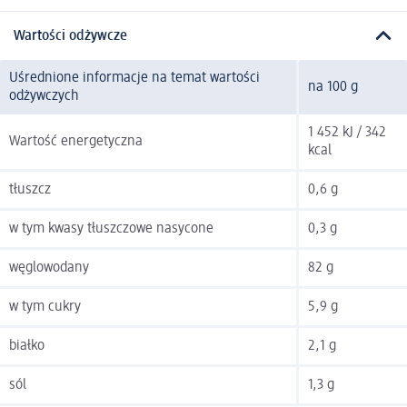
Wartości odżywcze
Uśrednione informacje na temat wartości
na 100 g
odżywczych
1 452 kJ / 342
Wartość energetyczna
kcal
tłuszcz
0,6 g
w tym kwasy tłuszczowe nasycone
0,3 g
węglowodany
82 g
w tym cukry
5,9 g
białko
2,1 g
sól
1,3 g