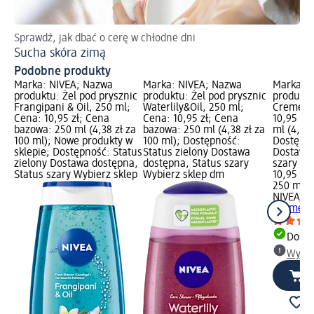
Sprawdź, jak dbać o cerę w chłodne dni
Do
Sucha skóra zimą
We
Podobne produkty
Marka: NIVEA; Nazwa
Marka: NIVEA; Nazwa
Marka: 
produktu: Żel pod prysznic
produktu: Żel pod prysznic
produktu
Frangipani & Oil, 250 ml;
Waterlily&Oil, 250 ml;
Creme So
Cena: 10,95 zł; Cena
Cena: 10,95 zł; Cena
10,95 zł
bazowa: 250 ml (4,38 zł za
bazowa: 250 ml (4,38 zł za
ml (4,38 
100 ml); Nowe produkty w
100 ml); Dostępność:
Dostępno
sklepie; Dostępność: Status
Status zielony Dostawa
Dostawa 
zielony Dostawa dostępna,
dostępna, Status szary
szary Wy
Status szary Wybierz sklep
Wybierz sklep dm
10,95 zł
250 ml (4
NIVEA
Żel
Creme So
Dosta
Wybie