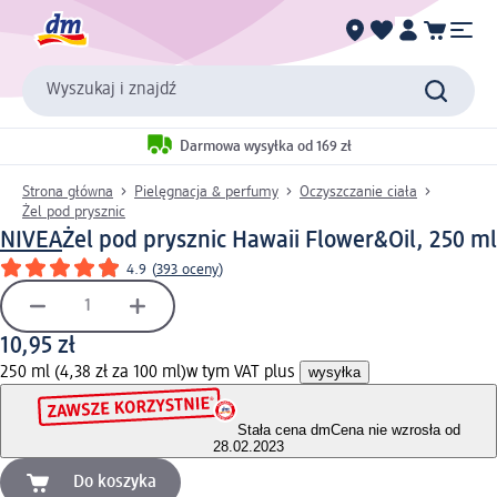
Wyszukaj i znajdź
Darmowa wysyłka od 169 zł
Strona główna
Pielęgnacja & perfumy
Oczyszczanie ciała
Żel pod prysznic
NIVEA
Żel pod prysznic Hawaii Flower&Oil, 250 ml
4.9
(
393 oceny
)
10,95 zł
250 ml (4,38 zł za 100 ml)
w tym VAT plus
wysyłka
Stała cena dm
Cena nie wzrosła od
28.02.2023
Do koszyka