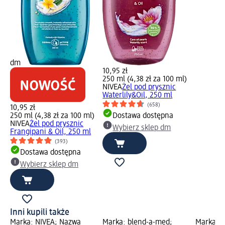
dm
10,95 zł
250 ml (4,38 zł za 100 ml)
NIVEA
Żel pod prysznic
Waterlily&Oil, 250 ml
(658)
10,95 zł
250 ml (4,38 zł za 100 ml)
Dostawa dostępna
NIVEA
Żel pod prysznic
Wybierz sklep dm
Frangipani & Oil, 250 ml
(393)
Dostawa dostępna
Wybierz sklep dm
Inni kupili także
Marka: NIVEA; Nazwa
Marka: blend-a-med;
Marka: 