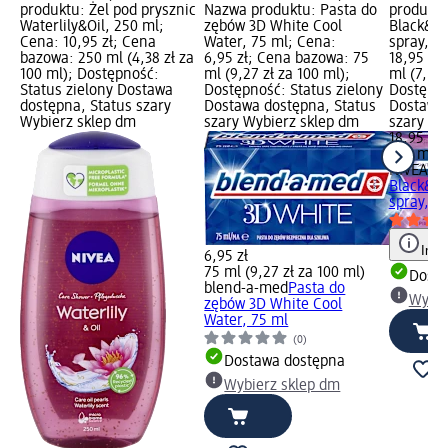
produktu: Żel pod prysznic
Nazwa produktu: Pasta do
produktu
Waterlily&Oil, 250 ml;
zębów 3D White Cool
Black&Wh
Cena: 10,95 zł; Cena
Water, 75 ml; Cena:
spray, 2
bazowa: 250 ml (4,38 zł za
6,95 zł; Cena bazowa: 75
18,95 zł
100 ml); Dostępność:
ml (9,27 zł za 100 ml);
ml (7,58 
Status zielony Dostawa
Dostępność: Status zielony
Dostępno
dostępna, Status szary
Dostawa dostępna, Status
Dostawa 
Wybierz sklep dm
szary Wybierz sklep dm
szary Wy
18,95 zł
250 ml (7
NIVEA
An
Black&Wh
spray, 2
Info
6,95 zł
75 ml (9,27 zł za 100 ml)
Dosta
blend-a-med
Pasta do
Wybie
zębów 3D White Cool
Water, 75 ml
(0)
Dostawa dostępna
Wybierz sklep dm