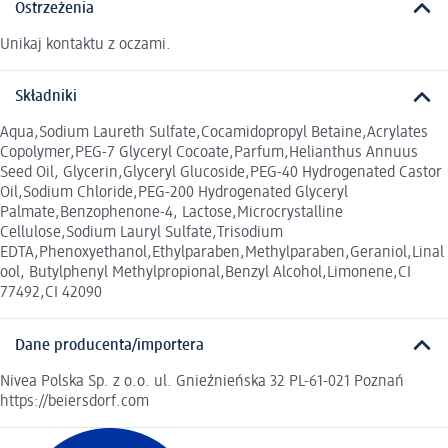
Ostrzeżenia
Unikaj kontaktu z oczami.
Składniki
Aqua,Sodium Laureth Sulfate,Cocamidopropyl Betaine,Acrylates
Copolymer,PEG-7 Glyceryl Cocoate,Parfum,Helianthus Annuus
Seed Oil, Glycerin,Glyceryl Glucoside,PEG-40 Hydrogenated Castor
Oil,Sodium Chloride,PEG-200 Hydrogenated Glyceryl
Palmate,Benzophenone-4, Lactose,Microcrystalline
Cellulose,Sodium Lauryl Sulfate,Trisodium
EDTA,Phenoxyethanol,Ethylparaben,Methylparaben,Geraniol,Linal
ool, Butylphenyl Methylpropional,Benzyl Alcohol,Limonene,CI
77492,CI 42090
Dane producenta/importera
Nivea Polska Sp. z o.o. ul. Gnieźnieńska 32 PL-61-021 Poznań
https://beiersdorf.com