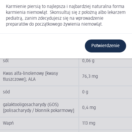
Karmienie piersią to najlepsza i najbardziej naturalna forma
węglowodany
8,7 g
karmienia niemowląt. Skonsultuj się z położną albo lekarzem
pediatrą, zanim zdecydujesz się na wprowadzenie
w tym cukry
6,9 g
preparatów do początkowego żywienia niemowląt.
błonnik
0,3 g
Potwierdzenie
białko
1,4 g
sól
0,06 g
Kwas alfa-linolenowy [kwasy
76,3 mg
tłuszczowe]; ALA
sód
0 g
galaktooligosacharydy (GOS)
0,4 mg
[polisacharydy / błonnik pokarmowy]
Wapń
113 mg