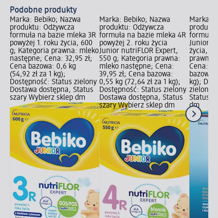
Podobne produkty
Marka: Bebiko; Nazwa
Marka: Bebiko; Nazwa
Marka: B
produktu: Odżywcza
produktu: Odżywcza
produktu
formuła na bazie mleka 3R
formuła na bazie mleka 4R
formuła 
powyżej 1. roku życia, 600
powyżej 2. roku życia
Junior 4
g; Kategoria prawna: mleko
Junior nutriFLOR Expert,
życia, 1 
następne; Cena: 32,95 zł;
550 g; Kategoria prawna:
prawna: 
Cena bazowa: 0,6 kg
mleko następne; Cena:
Cena: 67
(54,92 zł za 1 kg);
39,95 zł; Cena bazowa:
bazowa: 1
Dostępność: Status zielony
0,55 kg (72,64 zł za 1 kg);
kg); Dos
Dostawa dostępna, Status
Dostępność: Status zielony
zielony 
szary Wybierz sklep dm
Dostawa dostępna, Status
Status s
szary Wybierz sklep dm
dm