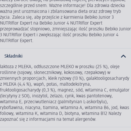
Należy zwrócić uwagę na prawidłową higienę pierwszych ząbków,
szczególnie przed snem. Ważne informacje! Dla zdrowia dziecka
ważna jest urozmaicona i zbilansowana dieta oraz zdrowy tryb
życia. Zaleca się, aby przejście z karmienia Bebiko Junior 3
NUTRIflor Expert na Bebiko Junior 4 NUTRIflor Expert
przeprowadzać stopniowo, zmniejszając ilość proszku Bebiko Junior
3 NUTRIflor Expert i zwiększając ilość proszku Bebiko Junior 4
NUTRIflor Expert.
Składniki
laktoza z MLEKA, odtłuszczone MLEKO w proszku (25 %), oleje
roślinne (sojowy, słonecznikowy, kokosowy, rzepakowy) w
zmiennych proporcjach, kleik ryżowy (13 %), galaktooligosacharydy
z MLEKA (4,4 %), wapń, potas, maltodekstryna,
fruktooligosacharydy (0,3 %), magnez, sód, witamina C, emulgator
(lecytyny z SOI), inozytol, żelazo, cynk, kwas pantotenowy,
witamina E, przeciwutleniacz (palmitynian L-askorbylu),
ryboflawina, niacyna, tiamina, witamina A, witamina B6, jod, kwas
foliowy, witamina K, witamina D, biotyna, witamina B12 Należy
zapoznać się z informacjami na temat alergenów.