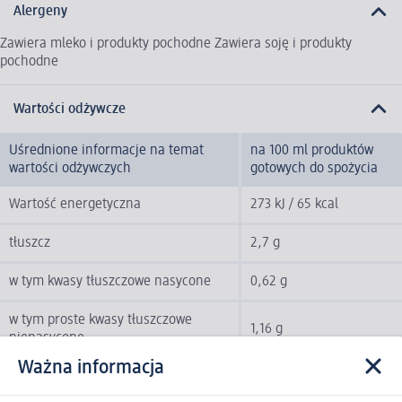
Alergeny
Zawiera mleko i produkty pochodne Zawiera soję i produkty
pochodne
Wartości odżywcze
Uśrednione informacje na temat
na 100 ml produktów
wartości odżywczych
gotowych do spożycia
Wartość energetyczna
273 kJ / 65 kcal
tłuszcz
2,7 g
w tym kwasy tłuszczowe nasycone
0,62 g
w tym proste kwasy tłuszczowe
1,16 g
nienasycone
Ważna informacja
w tym kwasy tłuszczowe
0,78 g
wielonienasycone