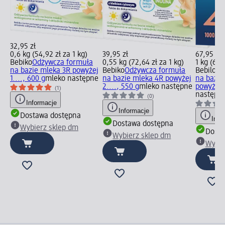
32,95 zł
0,6 kg (54,92 zł za 1 kg)
39,95 zł
67,95 zł
Bebiko
Odżywcza formuła
0,55 kg (72,64 zł za 1 kg)
1 kg (67,
na bazie mleka 3R powyżej
Bebiko
Odżywcza formuła
Bebilon
O
1...., 600 g
mleko następne
na bazie mleka 4R powyżej
na bazie
2...., 550 g
mleko następne
powyżej..
(1)
następn
(0)
Informacje
Informacje
Dostawa dostępna
Info
Dostawa dostępna
Wybierz sklep dm
Dosta
Wybierz sklep dm
Wybie