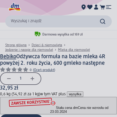
Wyszukaj i znajdź
Darmowa wysyłka od 169 zł
Strona główna
Dzieci & niemowlęta
Jedzenie i napoje dla niemowląt
Mleka dla niemowląt
Bebiko
Odżywcza formuła na bazie mleka 4R
powyżej 2. roku życia, 600 g
mleko następne
0
(
Oceń produkt
)
32,95 zł
0,6 kg (54,92 zł za 1 kg)
w tym VAT plus
wysyłka
Stała cena dm
Cena nie wzrosła od
23.03.2024