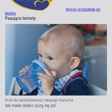
Więcej produktów od
Bebiko
Pasujące tematy
Krok do samodzielności twojego malucha
Ja
Jak małe dzieci uczą się pić
dz
Od