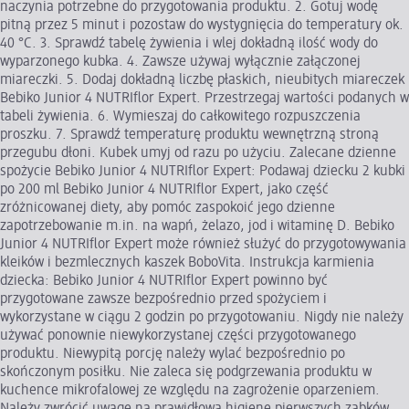
naczynia potrzebne do przygotowania produktu. 2. Gotuj wodę
pitną przez 5 minut i pozostaw do wystygnięcia do temperatury ok.
40 °C. 3. Sprawdź tabelę żywienia i wlej dokładną ilość wody do
wyparzonego kubka. 4. Zawsze używaj wyłącznie załączonej
miareczki. 5. Dodaj dokładną liczbę płaskich, nieubitych miareczek
Bebiko Junior 4 NUTRIflor Expert. Przestrzegaj wartości podanych w
tabeli żywienia. 6. Wymieszaj do całkowitego rozpuszczenia
proszku. 7. Sprawdź temperaturę produktu wewnętrzną stroną
przegubu dłoni. Kubek umyj od razu po użyciu. Zalecane dzienne
spożycie Bebiko Junior 4 NUTRIflor Expert: Podawaj dziecku 2 kubki
po 200 ml Bebiko Junior 4 NUTRIflor Expert, jako część
zróżnicowanej diety, aby pomóc zaspokoić jego dzienne
zapotrzebowanie m.in. na wapń, żelazo, jod i witaminę D. Bebiko
Junior 4 NUTRIflor Expert może również służyć do przygotowywania
kleików i bezmlecznych kaszek BoboVita. Instrukcja karmienia
dziecka: Bebiko Junior 4 NUTRIflor Expert powinno być
przygotowane zawsze bezpośrednio przed spożyciem i
wykorzystane w ciągu 2 godzin po przygotowaniu. Nigdy nie należy
używać ponownie niewykorzystanej części przygotowanego
produktu. Niewypitą porcję należy wylać bezpośrednio po
skończonym posiłku. Nie zaleca się podgrzewania produktu w
kuchence mikrofalowej ze względu na zagrożenie oparzeniem.