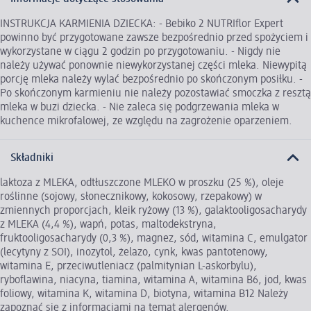
INSTRUKCJA KARMIENIA DZIECKA: - Bebiko 2 NUTRIflor Expert
powinno być przygotowane zawsze bezpośrednio przed spożyciem i
wykorzystane w ciągu 2 godzin po przygotowaniu. - Nigdy nie
należy używać ponownie niewykorzystanej części mleka. Niewypitą
porcję mleka należy wylać bezpośrednio po skończonym posiłku. -
Po skończonym karmieniu nie należy pozostawiać smoczka z resztą
mleka w buzi dziecka. - Nie zaleca się podgrzewania mleka w
kuchence mikrofalowej, ze względu na zagrożenie oparzeniem.
Składniki
laktoza z MLEKA, odtłuszczone MLEKO w proszku (25 %), oleje
roślinne (sojowy, słonecznikowy, kokosowy, rzepakowy) w
zmiennych proporcjach, kleik ryżowy (13 %), galaktooligosacharydy
z MLEKA (4,4 %), wapń, potas, maltodekstryna,
fruktooligosacharydy (0,3 %), magnez, sód, witamina C, emulgator
(lecytyny z SOI), inozytol, żelazo, cynk, kwas pantotenowy,
witamina E, przeciwutleniacz (palmitynian L-askorbylu),
ryboflawina, niacyna, tiamina, witamina A, witamina B6, jod, kwas
foliowy, witamina K, witamina D, biotyna, witamina B12 Należy
zapoznać się z informacjami na temat alergenów.