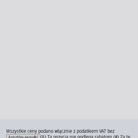
Wszystkie ceny podano włącznie z podatkiem VAT bez
kosztów wysyłki
(§) Ta pozycja nie podlega rabatom.
(#) Za tę