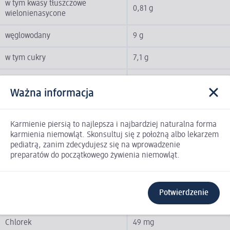
w tym kwasy tłuszczowe
0,81 g
wielonienasycone
węglowodany
9 g
w tym cukry
7,1 g
błonnik
0,3 g
Ważna informacja
białko
1,4 g
sól
0,06 g
Karmienie piersią to najlepsza i najbardziej naturalna forma
karmienia niemowląt. Skonsultuj się z położną albo lekarzem
pediatrą, zanim zdecydujesz się na wprowadzenie
Kwas alfa-linolenowy [kwasy
78,7 mg
preparatów do początkowego żywienia niemowląt.
tłuszczowe]; ALA
sód
0 g
Potwierdzenie
Wapń
117 mg
Chlorek
49 mg