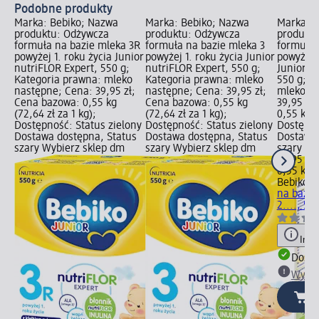
Podobne produkty
Marka: Bebiko; Nazwa
Marka: Bebiko; Nazwa
Marka: B
produktu: Odżywcza
produktu: Odżywcza
produktu
formuła na bazie mleka 3R
formuła na bazie mleka 3
formuła 
powyżej 1. roku życia Junior
powyżej 1. roku życia Junior
powyżej 
nutriFLOR Expert, 550 g;
nutriFLOR Expert, 550 g;
Junior n
Kategoria prawna: mleko
Kategoria prawna: mleko
550 g; K
następne; Cena: 39,95 zł;
następne; Cena: 39,95 zł;
mleko na
Cena bazowa: 0,55 kg
Cena bazowa: 0,55 kg
39,95 zł
(72,64 zł za 1 kg);
(72,64 zł za 1 kg);
0,55 kg (
Dostępność: Status zielony
Dostępność: Status zielony
Dostępno
Dostawa dostępna, Status
Dostawa dostępna, Status
Dostawa 
szary Wybierz sklep dm
szary Wybierz sklep dm
szary Wy
39,95 zł
0,55 kg (
Bebiko
Od
na bazie
2...., 55
Info
Dosta
Wybie