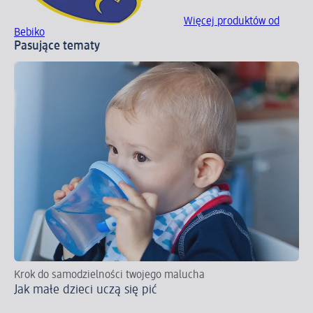
Więcej produktów od
Bebiko
Pasujące tematy
Krok do samodzielności twojego malucha
Ja
Jak małe dzieci uczą się pić
dz
Od