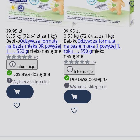
39,95 zł
39,95 zł
0,55 kg (72,64 zł za 1 kg)
0,55 kg (72,64 zł za 1 kg)
Bebiko
Odżywcza formuła
Bebiko
Odżywcza formuła
na bazie mleka 3R powyżej
na bazie mleka 3 powyżej 1.
1...., 550 g
mleko następne
roku..., 550 g
mleko
następne
(0)
(0)
Informacje
Informacje
Dostawa dostępna
Dostawa dostępna
Wybierz sklep dm
Wybierz sklep dm