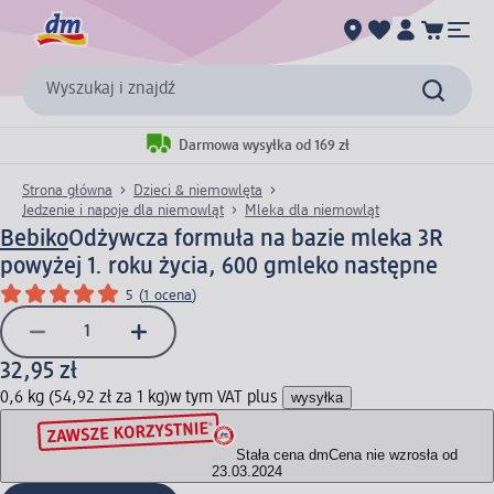
Wyszukaj i znajdź
Darmowa wysyłka od 169 zł
Strona główna
Dzieci & niemowlęta
Jedzenie i napoje dla niemowląt
Mleka dla niemowląt
Bebiko
Odżywcza formuła na bazie mleka 3R
powyżej 1. roku życia, 600 g
mleko następne
5
(
1 ocena
)
32,95 zł
0,6 kg (54,92 zł za 1 kg)
w tym VAT plus
wysyłka
Stała cena dm
Cena nie wzrosła od
23.03.2024