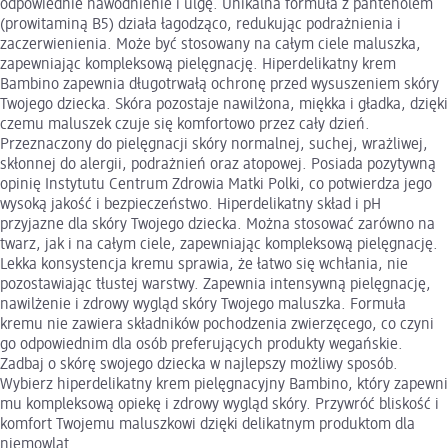
odpowiednie nawodnienie i ulgę. Unikalna formuła z pantenolem
(prowitaminą B5) działa łagodząco, redukując podrażnienia i
zaczerwienienia. Może być stosowany na całym ciele maluszka,
zapewniając kompleksową pielęgnację. Hiperdelikatny krem
Bambino zapewnia długotrwałą ochronę przed wysuszeniem skóry
Twojego dziecka. Skóra pozostaje nawilżona, miękka i gładka, dzięki
czemu maluszek czuje się komfortowo przez cały dzień.
Przeznaczony do pielęgnacji skóry normalnej, suchej, wrażliwej,
skłonnej do alergii, podrażnień oraz atopowej. Posiada pozytywną
opinię Instytutu Centrum Zdrowia Matki Polki, co potwierdza jego
wysoką jakość i bezpieczeństwo. Hiperdelikatny skład i pH
przyjazne dla skóry Twojego dziecka. Można stosować zarówno na
twarz, jak i na całym ciele, zapewniając kompleksową pielęgnację.
Lekka konsystencja kremu sprawia, że łatwo się wchłania, nie
pozostawiając tłustej warstwy. Zapewnia intensywną pielęgnację,
nawilżenie i zdrowy wygląd skóry Twojego maluszka. Formuła
kremu nie zawiera składników pochodzenia zwierzęcego, co czyni
go odpowiednim dla osób preferujących produkty wegańskie.
Zadbaj o skórę swojego dziecka w najlepszy możliwy sposób.
Wybierz hiperdelikatny krem pielęgnacyjny Bambino, który zapewni
mu kompleksową opiekę i zdrowy wygląd skóry. Przywróć bliskość i
komfort Twojemu maluszkowi dzięki delikatnym produktom dla
niemowląt.