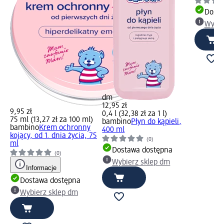
Dosta
Wybie
dm
12,95 zł
9,95 zł
0,4 l (32,38 zł za 1 l)
75 ml (13,27 zł za 100 ml)
bambino
Płyn do kąpieli,
bambino
Krem ochronny
400 ml
kojący, od 1. dnia życia, 75
(0)
ml
Dostawa dostępna
(0)
Wybierz sklep dm
Informacje
Dostawa dostępna
Wybierz sklep dm