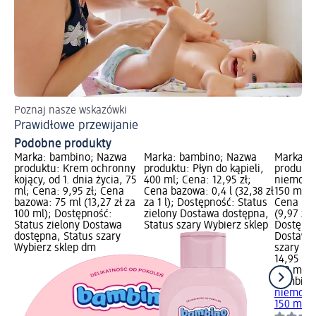
Poznaj nasze wskazówki
Ja
Prawidłowe przewijanie
Ką
Podobne produkty
Marka: bambino; Nazwa
Marka: bambino; Nazwa
Marka: 
produktu: Krem ochronny
produktu: Płyn do kąpieli,
produktu
kojący, od 1. dnia życia, 75
400 ml; Cena: 12,95 zł;
niemowlą
ml; Cena: 9,95 zł; Cena
Cena bazowa: 0,4 l (32,38 zł
150 ml; C
bazowa: 75 ml (13,27 zł za
za 1 l); Dostępność: Status
Cena baz
100 ml); Dostępność:
zielony Dostawa dostępna,
(9,97 zł 
Status zielony Dostawa
Status szary Wybierz sklep
Dostępno
dostępna, Status szary
Dostawa 
Wybierz sklep dm
szary Wy
14,95 zł
150 ml (9
bambino
niemowlą
150 ml