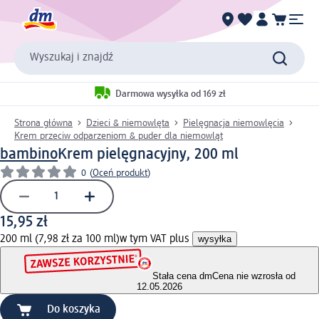
Wyszukaj i znajdź
Darmowa wysyłka od 169 zł
Strona główna
Dzieci & niemowlęta
Pielęgnacja niemowlęcia
Krem przeciw odparzeniom & puder dla niemowląt
bambino
Krem pielęgnacyjny, 200 ml
0
(
Oceń produkt
)
15,95 zł
200 ml (7,98 zł za 100 ml)
w tym VAT plus
wysyłka
Stała cena dm
Cena nie wzrosła od
12.05.2026
Do koszyka