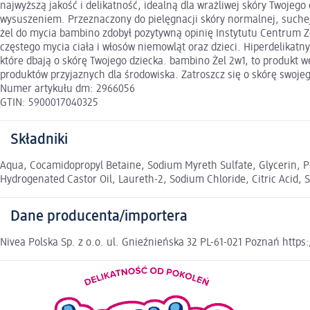
najwyższą jakość i delikatność, idealną dla wrażliwej skóry Twojeg
wysuszeniem. Przeznaczony do pielęgnacji skóry normalnej, suchej,
żel do mycia bambino zdobył pozytywną opinię Instytutu Centrum Zdr
częstego mycia ciała i włosów niemowląt oraz dzieci. Hiperdelikatn
które dbają o skórę Twojego dziecka. bambino Żel 2w1, to produkt
produktów przyjaznych dla środowiska. Zatroszcz się o skórę swojego
Numer artykułu dm: 2966056
GTIN: 5900017040325
Składniki
Aqua, Cocamidopropyl Betaine, Sodium Myreth Sulfate, Glycerin, P
Hydrogenated Castor Oil, Laureth-2, Sodium Chloride, Citric Acid
Dane producenta/importera
Nivea Polska Sp. z o.o. ul. Gnieźnieńska 32 PL-61-021 Poznań https