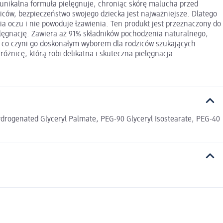
go unikalna formuła pielęgnuje, chroniąc skórę malucha przed
ziców, bezpieczeństwo swojego dziecka jest najważniejsze. Dlatego
ia oczu i nie powoduje łzawienia. Ten produkt jest przeznaczony do
ielęgnację. Zawiera aż 91% składników pochodzenia naturalnego,
, co czyni go doskonałym wyborem dla rodziców szukających
óżnicę, którą robi delikatna i skuteczna pielęgnacja.
drogenated Glyceryl Palmate, PEG-90 Glyceryl Isostearate, PEG-40