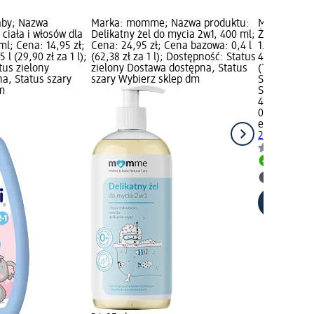
aby; Nazwa
Marka: momme; Nazwa produktu:
Marka: elo
 ciała i włosów dla
Delikatny żel do mycia 2w1, 400 ml;
Żel do mycia
l; Cena: 14,95 zł;
Cena: 24,95 zł; Cena bazowa: 0,4 l
1. dnia życi
l (29,90 zł za 1 l);
(62,38 zł za 1 l); Dostępność: Status
41,95 zł; Ce
tus zielony
zielony Dostawa dostępna, Status
(104,88 zł z
a, Status szary
szary Wybierz sklep dm
Status ziel
m
Status szar
41,95 zł
0,4 l (104,88
eloderm
Żel
2w1, od 1. d
Dostawa
Wybierz 