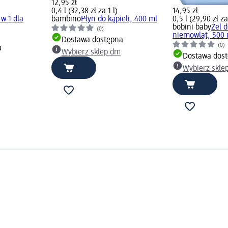
12,95 zł
0,4 l (32,38 zł za 1 l)
14,95 zł
 w 1 dla
bambino
Płyn do kąpieli, 400 ml
0,5 l (29,90 zł za
bobini baby
Żel d
(0)
niemowląt, 500 
Dostawa dostępna
(0)
a
Wybierz sklep dm
Dostawa dos
Wybierz skle