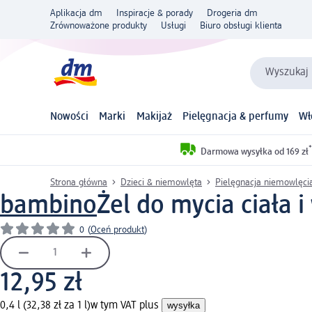
Aplikacja dm
Inspiracje & porady
Drogeria dm
Zrównoważone produkty
Usługi
Biuro obsługi klienta
Wyszukaj 
Nowości
Marki
Makijaż
Pielęgnacja & perfumy
Wł
*
Darmowa wysyłka od 169 zł
Strona główna
Dzieci & niemowlęta
Pielęgnacja niemowlęci
bambino
Żel do mycia ciała 
0
(
Oceń produkt
)
12,95 zł
0,4 l (32,38 zł za 1 l)
w tym VAT plus
wysyłka