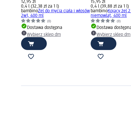
12,95 zł
15,95 zł
0,4 l (32,38 zł za 1 l)
0,4 l (39,88 zł za 1 l)
bambino
Żel do mycia ciała i włosów
bambino
Kojący żel 2
2w1, 400 ml
niemowląt, 400 ml
(0)
(0)
Dostawa dostępna
Dostawa dostępn
Wybierz sklep dm
Wybierz sklep dm