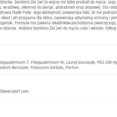
o dziecka. bambino Żel 2w1 to więcej niż tylko produkt do mycia. Je
 wrażliwej, skłonnej do alergii, podrażnień oraz atopowej. Dla rod
owia Matki Polki. Jego delikatność potwierdza fakt, że nie podrażn
y skład i pH przyjazne dla skóry, zapewniają optymalną ochronę i p
 wegański. Formuła nie zawiera składników pochodzenia zwierzęcego
 dziecka. Wybierz bambino Żel 2w1 do mycia ciała i włosów. Odkryj r
olyquaternium-7, Polyquaternium-10, Lauryl Glucoside, PEG-200 Hy
, Sodium Benzoate, Potassium Sorbate, Parfum
://beiersdorf.com