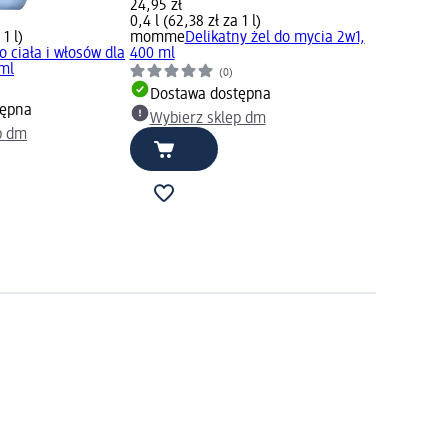
24,95 zł
0,4 l (62,38 zł za 1 l)
 1 l)
momme
Delikatny żel do mycia 2w1,
o ciała i włosów dla
400 ml
ml
(0)
Dostawa dostępna
tępna
Wybierz sklep dm
p dm