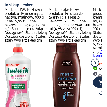
Inni kupili także
Marka: LUDWIK; Nazwa
Marka: ziaja; Nazwa
Marka: z
produktu: Płyn do mycia
produktu: Emulsja do
produktu
naczyń, malinowy, 900 g;
twarzy i ciała Masło
kremie B
Cena: 5,95 zł; Cena
Kakaowe, 200 ml; Cena:
ml; Cena
bazowa: 0,9 kg (6,61 zł za 1
9,95 zł; Cena bazowa: 200
bazowa: 6
kg); Substancje drażniące;
ml (4,98 zł za 100 ml);
100 ml);
Dostępność: Status zielony
Dostępność: Status zielony
Status z
Dostawa dostępna, Status
Dostawa dostępna, Status
dostępna
szary Wybierz sklep dm
szary Wybierz sklep dm
Wybierz 
6,95 zł
60 ml (11
ziaja
Anty
kremie B
ml
Dosta
Wybie