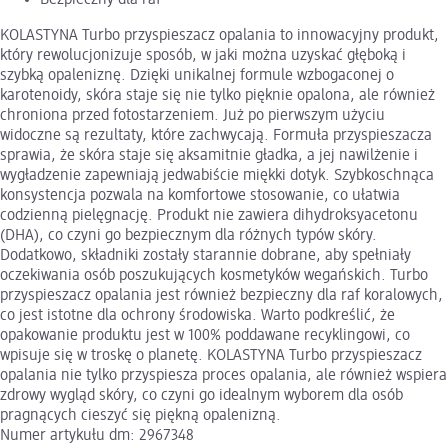
KOLASTYNA Turbo przyspieszacz opalania to innowacyjny produkt,
który rewolucjonizuje sposób, w jaki można uzyskać głęboką i
szybką opaleniznę. Dzięki unikalnej formule wzbogaconej o
karotenoidy, skóra staje się nie tylko pięknie opalona, ale również
chroniona przed fotostarzeniem. Już po pierwszym użyciu
widoczne są rezultaty, które zachwycają. Formuła przyspieszacza
sprawia, że skóra staje się aksamitnie gładka, a jej nawilżenie i
wygładzenie zapewniają jedwabiście miękki dotyk. Szybkoschnąca
konsystencja pozwala na komfortowe stosowanie, co ułatwia
codzienną pielęgnację. Produkt nie zawiera dihydroksyacetonu
(DHA), co czyni go bezpiecznym dla różnych typów skóry.
Dodatkowo, składniki zostały starannie dobrane, aby spełniały
oczekiwania osób poszukujących kosmetyków wegańskich. Turbo
przyspieszacz opalania jest również bezpieczny dla raf koralowych,
co jest istotne dla ochrony środowiska. Warto podkreślić, że
opakowanie produktu jest w 100% poddawane recyklingowi, co
wpisuje się w troskę o planetę. KOLASTYNA Turbo przyspieszacz
opalania nie tylko przyspiesza proces opalania, ale również wspiera
zdrowy wygląd skóry, co czyni go idealnym wyborem dla osób
pragnących cieszyć się piękną opalenizną.
Numer artykułu dm: 2967348