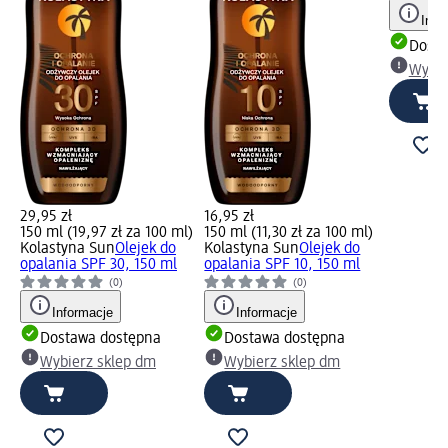
Info
Dosta
Wybie
29,95 zł
16,95 zł
150 ml (19,97 zł za 100 ml)
150 ml (11,30 zł za 100 ml)
Kolastyna Sun
Olejek do
Kolastyna Sun
Olejek do
opalania SPF 30, 150 ml
opalania SPF 10, 150 ml
(0)
(0)
Informacje
Informacje
Dostawa dostępna
Dostawa dostępna
Wybierz sklep dm
Wybierz sklep dm