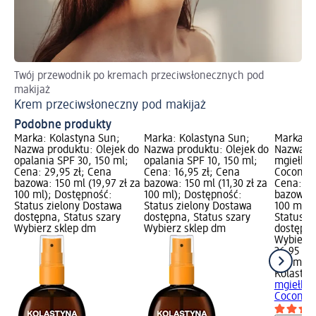
Twój przewodnik po kremach przeciwsłonecznych pod
Ja
makijaż
Po
Krem przeciwsłoneczny pod makijaż
Podobne produkty
Marka: Kolastyna Sun;
Marka: Kolastyna Sun;
Marka: K
Nazwa produktu: Olejek do
Nazwa produktu: Olejek do
Nazwa p
opalania SPF 30, 150 ml;
opalania SPF 10, 150 ml;
mgiełka 
Cena: 29,95 zł; Cena
Cena: 16,95 zł; Cena
Coconut 
bazowa: 150 ml (19,97 zł za
bazowa: 150 ml (11,30 zł za
Cena: 36
100 ml); Dostępność:
100 ml); Dostępność:
bazowa: 
Status zielony Dostawa
Status zielony Dostawa
100 ml);
dostępna, Status szary
dostępna, Status szary
Status z
Wybierz sklep dm
Wybierz sklep dm
dostępna
Wybierz 
36,95 zł
150 ml (2
Kolastyn
mgiełka 
Coconut 