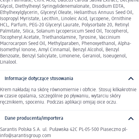
Cetyl Palmitate, Citric Acid, Daucus Carota Sativa Extract, Decylene
Glycol, Diethylhexyl Syringylidenemalonate, Disodium EDTA,
Ethylhexylglycerin, Glyceryl Oleate, Helianthus Annuus Seed Oil,
Isopropyl Myristate, Lecithin, Linoleic Acid, Lycopene, Ornithine
HCL, Parfum, PEG-20 Glyceryl Laurate, Polysorbate 20, Retinyl
Palmitate, Silica, Solanum Lycopersicum Seed Oil, Tocopherol,
Tocopheryl Acetate, Triethanolamine, Tyrosine, Vaccinium
Macrocarpon Seed Oil, Methylparaben, Phenoxyethanol, Alpha-
Isomethyl Ionone, Amyl Cinnamal, Benzyl Alcohol, Benzyl
Benzoate, Benzyl Salicylate, Limonene, Geraniol, Isoeugenol,
Linalool.
Informacje dotyczące stosowania
Krem nakładaj na skórę równomiernie i obficie. Stosuj kilkakrotnie
w czasie opalania, szczególnie po pływaniu, wytarciu skóry
ręcznikiem, spoceniu. Podczas aplikacji omijaj oice oczu.
Dane producenta/importera
Sarantis Polska S.A. ul. Puławska 42C PL-05-500 Piaseczno pl-
info@sarantisgroup.com