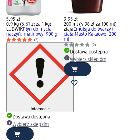
5,95 zł
9,95 zł
0,9 kg (6,61 zł za 1 kg)
200 ml (4,98 zł za 100 ml)
LUDWIK
Płyn do mycia
ziaja
Emulsja do twarzy i
naczyń, malinowy, 900 g
ciała Masło Kakaowe, 200
ml
(2)
(0)
Dostawa dostępna
Wybierz sklep dm
Informacje
Dostawa dostępna
Wybierz sklep dm