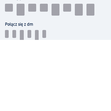
Połącz się z dm
Pobierz aplikację dm:
© 2026 dm-drogerie markt sp. z o.o.
Impressum
Polityka prywatności
Ogólne warunki handlowe
Odstąpienie od umowy w dm