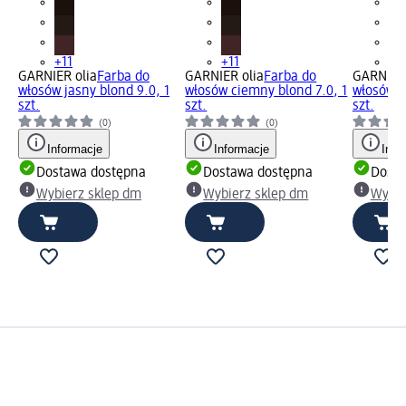
+11
+11
+1
GARNIER olia
Farba do
GARNIER olia
Farba do
GARNIER 
włosów jasny blond 9.0, 1
włosów ciemny blond 7.0, 1
włosów j
szt.
szt.
szt.
(0)
(0)
Informacje
Informacje
Info
Dostawa dostępna
Dostawa dostępna
Dosta
Wybierz sklep dm
Wybierz sklep dm
Wybie