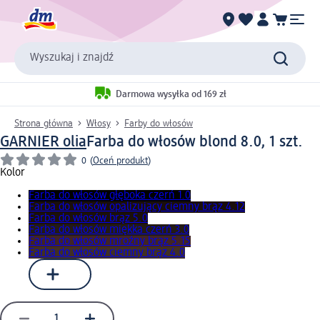
Wyszukaj i znajdź
Darmowa wysyłka od 169 zł
Strona główna
Włosy
Farby do włosów
GARNIER olia
Farba do włosów blond 8.0, 1 szt.
0
(
Oceń produkt
)
Kolor
Farba do włosów głęboka czerń 1.0
Farba do włosów opalizujący ciemny brąz 4.12
Farba do włosów brąz 5.0
Farba do włosów miękka czerń 3.0
Farba do włosów mroźny brąz 5.15
Farba do włosów ciemny brąz 4.0