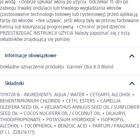
je wodą. •Dobrze spłukać włosy po użyciu. Odczekać 15 dni po
zabiegu trwałej ondulacji lub trwałego wygładzania włosów
(zastosowanie technologii tiolowej lub cysteinowej) przed aplikacją
farby do włosów. •Nie używać, jeśli włosy były wcześniej farbowane
henną lub koloryzacją progresywną. •Chronić przed dziećmi.
PRZESTRZEGAĆ INSTRUKCJI UŻYCIA Należy zapoznać się z listą
składników znajdującą się poniżej.
Informacje obowiązkowe
Dokładne oznaczenie produktu: Garnier Olia 8.0 Blond
Składniki
1119728 B - INGREDIENTS: AQUA / WATER • CETEARYL ALCOHOL •
BEHENTRIMONIUM CHLORIDE • CETYL ESTERS • CAMELLIA
OLEIFERA SEED OIL • HELIANTHUS ANNUUS SEED OIL / SUNFLOWER
SEED OIL • COCOS NUCIFERA OIL / COCONUT OIL • DILAURYL
THIODIPROPIONATE • POTASSIUM HYDROXIDE • ISOPROPYL
ALCOHOL • TOCOPHEROL • BENZOIC ACID • PARFUM / FRAGRANCE
(F.I.L. Z282167/1).