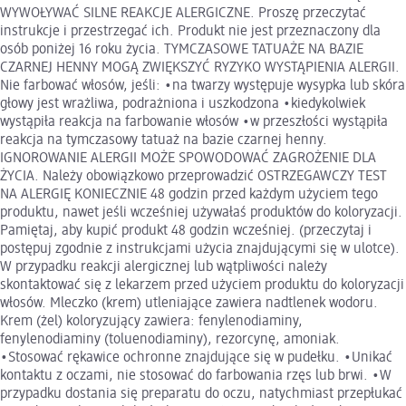
WYWOŁYWAĆ SILNE REAKCJE ALERGICZNE. Proszę przeczytać
instrukcje i przestrzegać ich. Produkt nie jest przeznaczony dla
osób poniżej 16 roku życia. TYMCZASOWE TATUAŻE NA BAZIE
CZARNEJ HENNY MOGĄ ZWIĘKSZYĆ RYZYKO WYSTĄPIENIA ALERGII.
Nie farbować włosów, jeśli: •na twarzy występuje wysypka lub skóra
głowy jest wrażliwa, podrażniona i uszkodzona •kiedykolwiek
wystąpiła reakcja na farbowanie włosów •w przeszłości wystąpiła
reakcja na tymczasowy tatuaż na bazie czarnej henny.
IGNOROWANIE ALERGII MOŻE SPOWODOWAĆ ZAGROŻENIE DLA
ŻYCIA. Należy obowiązkowo przeprowadzić OSTRZEGAWCZY TEST
NA ALERGIĘ KONIECZNIE 48 godzin przed każdym użyciem tego
produktu, nawet jeśli wcześniej używałaś produktów do koloryzacji.
Pamiętaj, aby kupić produkt 48 godzin wcześniej. (przeczytaj i
postępuj zgodnie z instrukcjami użycia znajdującymi się w ulotce).
W przypadku reakcji alergicznej lub wątpliwości należy
skontaktować się z lekarzem przed użyciem produktu do koloryzacji
włosów. Mleczko (krem) utleniające zawiera nadtlenek wodoru.
Krem (żel) koloryzujący zawiera: fenylenodiaminy,
fenylenodiaminy (toluenodiaminy), rezorcynę, amoniak.
•Stosować rękawice ochronne znajdujące się w pudełku. •Unikać
kontaktu z oczami, nie stosować do farbowania rzęs lub brwi. •W
przypadku dostania się preparatu do oczu, natychmiast przepłukać