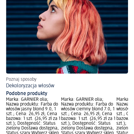
Poznaj sposoby
Po
Dekoloryzacja włosów
Fa
Podobne produkty
Marka: GARNIER olia;
Marka: GARNIER olia;
Marka: G
Nazwa produktu: Farba do
Nazwa produktu: Farba do
Nazwa pr
włosów jasny blond 9.0, 1
włosów ciemny blond 7.0, 1
włosów j
szt.; Cena: 26,95 zł; Cena
szt.; Cena: 26,95 zł; Cena
szt.; Cen
bazowa: 1 szt. (26,95 zł za 1
bazowa: 1 szt. (26,95 zł za 1
bazowa: 1
szt.); Dostępność: Status
szt.); Dostępność: Status
szt.); D
zielony Dostawa dostępna,
zielony Dostawa dostępna,
zielony 
Status szary Wybierz sklep
Status szary Wybierz sklep
Status s