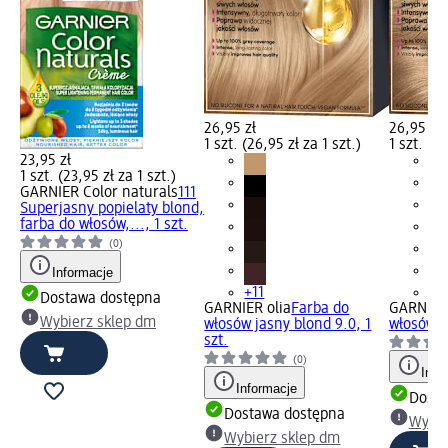
26,95 zł
26,95 zł
1 szt. (26,95 zł za 1 szt.)
1 szt. (26
23,95 zł
1 szt. (23,95 zł za 1 szt.)
GARNIER Color naturals
111
Superjasny popielaty blond,
farba do włosów,..., 1 szt.
(0)
Informacje
+11
+1
Dostawa dostępna
GARNIER olia
Farba do
GARNIER 
Wybierz sklep dm
włosów jasny blond 9.0, 1
włosów bl
szt.
(0)
Info
Informacje
Dosta
Dostawa dostępna
Wybie
Wybierz sklep dm