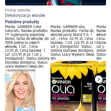
Poznaj sposoby
Sp
Dekoloryzacja włosów
Ja
Podobne produkty
Marka: GARNIER Color
Marka: GARNIER olia;
Marka: G
naturals; Nazwa produktu:
Nazwa produktu: Farba do
Nazwa pr
111 Superjasny popielaty
włosów jasny blond 9.0, 1
włosów bl
blond, farba do włosów, do
szt.; Cena: 26,95 zł; Cena
Cena: 26
100% pokrycia siwych
bazowa: 1 szt. (26,95 zł za 1
bazowa: 1
włosów, 1 szt.; Cena:
szt.); Dostępność: Status
szt.); D
23,95 zł; Cena bazowa: 1
zielony Dostawa dostępna,
zielony 
szt. (23,95 zł za 1 szt.);
Status szary Wybierz sklep
Status s
Dostępność: Status zielony
dm
dm
Dostawa dostępna, Status
szary Wybierz sklep dm