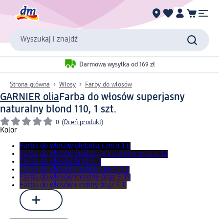
Wyszukaj i znajdź
Darmowa wysyłka od 169 zł
Strona główna
Włosy
Farby do włosów
GARNIER olia
Farba do włosów superjasny
naturalny blond 110, 1 szt.
0
(
Oceń produkt
)
Kolor
Farba do włosów głęboka czerń 1.0
Farba do włosów opalizujący ciemny brąz 4.12
Farba do włosów brąz 5.0
Farba do włosów miękka czerń 3.0
Farba do włosów mroźny brąz 5.15
Farba do włosów ciemny brąz 4.0