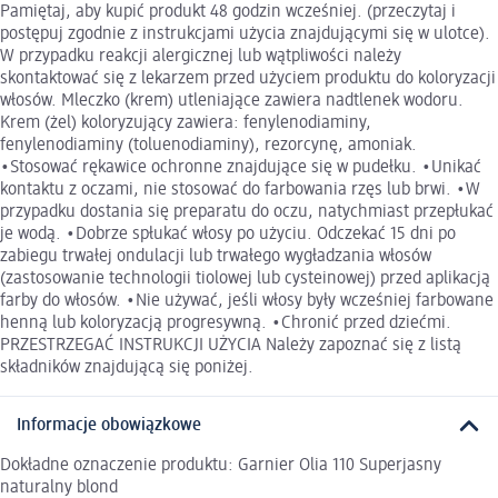
Pamiętaj, aby kupić produkt 48 godzin wcześniej. (przeczytaj i
postępuj zgodnie z instrukcjami użycia znajdującymi się w ulotce).
W przypadku reakcji alergicznej lub wątpliwości należy
skontaktować się z lekarzem przed użyciem produktu do koloryzacji
włosów. Mleczko (krem) utleniające zawiera nadtlenek wodoru.
Krem (żel) koloryzujący zawiera: fenylenodiaminy,
fenylenodiaminy (toluenodiaminy), rezorcynę, amoniak.
•Stosować rękawice ochronne znajdujące się w pudełku. •Unikać
kontaktu z oczami, nie stosować do farbowania rzęs lub brwi. •W
przypadku dostania się preparatu do oczu, natychmiast przepłukać
je wodą. •Dobrze spłukać włosy po użyciu. Odczekać 15 dni po
zabiegu trwałej ondulacji lub trwałego wygładzania włosów
(zastosowanie technologii tiolowej lub cysteinowej) przed aplikacją
farby do włosów. •Nie używać, jeśli włosy były wcześniej farbowane
henną lub koloryzacją progresywną. •Chronić przed dziećmi.
PRZESTRZEGAĆ INSTRUKCJI UŻYCIA Należy zapoznać się z listą
składników znajdującą się poniżej.
Informacje obowiązkowe
Dokładne oznaczenie produktu: Garnier Olia 110 Superjasny
naturalny blond