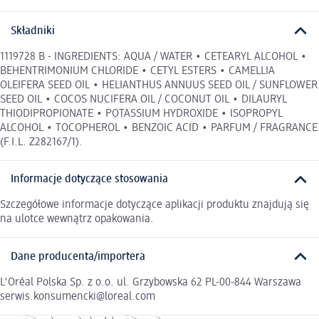
Składniki
1119728 B - INGREDIENTS: AQUA / WATER • CETEARYL ALCOHOL •
BEHENTRIMONIUM CHLORIDE • CETYL ESTERS • CAMELLIA
OLEIFERA SEED OIL • HELIANTHUS ANNUUS SEED OIL / SUNFLOWER
SEED OIL • COCOS NUCIFERA OIL / COCONUT OIL • DILAURYL
THIODIPROPIONATE • POTASSIUM HYDROXIDE • ISOPROPYL
ALCOHOL • TOCOPHEROL • BENZOIC ACID • PARFUM / FRAGRANCE
(F.I.L. Z282167/1).
Informacje dotyczące stosowania
Szczegółowe informacje dotyczące aplikacji produktu znajdują się
na ulotce wewnątrz opakowania.
Dane producenta/importera
L'Oréal Polska Sp. z o.o. ul. Grzybowska 62 PL-00-844 Warszawa
serwis.konsumencki@loreal.com