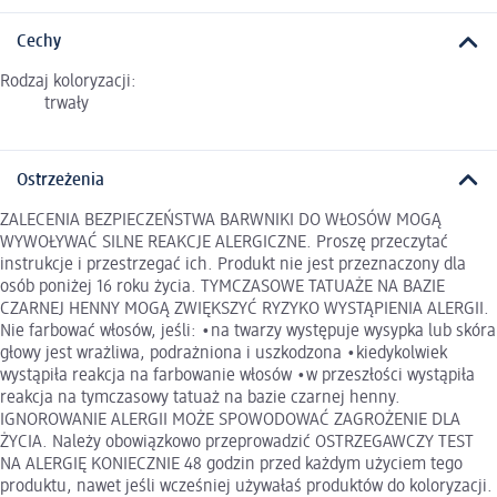
Cechy
Rodzaj koloryzacji:
trwały
Ostrzeżenia
ZALECENIA BEZPIECZEŃSTWA BARWNIKI DO WŁOSÓW MOGĄ
WYWOŁYWAĆ SILNE REAKCJE ALERGICZNE. Proszę przeczytać
instrukcje i przestrzegać ich. Produkt nie jest przeznaczony dla
osób poniżej 16 roku życia. TYMCZASOWE TATUAŻE NA BAZIE
CZARNEJ HENNY MOGĄ ZWIĘKSZYĆ RYZYKO WYSTĄPIENIA ALERGII.
Nie farbować włosów, jeśli: •na twarzy występuje wysypka lub skóra
głowy jest wrażliwa, podrażniona i uszkodzona •kiedykolwiek
wystąpiła reakcja na farbowanie włosów •w przeszłości wystąpiła
reakcja na tymczasowy tatuaż na bazie czarnej henny.
IGNOROWANIE ALERGII MOŻE SPOWODOWAĆ ZAGROŻENIE DLA
ŻYCIA. Należy obowiązkowo przeprowadzić OSTRZEGAWCZY TEST
NA ALERGIĘ KONIECZNIE 48 godzin przed każdym użyciem tego
produktu, nawet jeśli wcześniej używałaś produktów do koloryzacji.