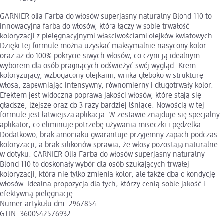
GARNIER olia Farba do włosów superjasny naturalny Blond 110 to
innowacyjna farba do włosów, która łączy w sobie trwałość
koloryzacji z pielęgnacyjnymi właściwościami olejków kwiatowych.
Dzięki tej formule można uzyskać maksymalnie nasycony kolor
oraz aż do 100% pokrycie siwych włosów, co czyni ją idealnym
wyborem dla osób pragnących odświeżyć swój wygląd. Krem
koloryzujący, wzbogacony olejkami, wnika głęboko w strukturę
włosa, zapewniając intensywny, równomierny i długotrwały kolor.
Efektem jest widoczna poprawa jakości włosów, które stają się
gładsze, lżejsze oraz do 3 razy bardziej lśniące. Nowością w tej
formule jest łatwiejsza aplikacja. W zestawie znajduje się specjalny
aplikator, co eliminuje potrzebę używania miseczki i pędzelka.
Dodatkowo, brak amoniaku gwarantuje przyjemny zapach podczas
koloryzacji, a brak silikonów sprawia, że włosy pozostają naturalne
w dotyku. GARNIER Olia Farba do włosów superjasny naturalny
Blond 110 to doskonały wybór dla osób szukających trwałej
koloryzacji, która nie tylko zmienia kolor, ale także dba o kondycję
włosów. Idealna propozycja dla tych, którzy cenią sobie jakość i
efektywną pielęgnację.
Numer artykułu dm: 2967854
GTIN: 3600542576932