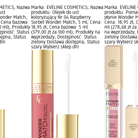
METICS; Nazwa
Marka: EVELINE COSMETICS; Nazwa
Marka: EVELINE
ust
produktu: Olejek do ust
produktu: Poma
Wonder Match,
koloryzujący Nr 04 Raspberry
płynie Wonder M
; Cena bazowa:
Sorbet Wonder Match, 5 ml; Cena:
Cena: 18,95 zł;
00 ml); Produkty
18,95 zł; Cena bazowa: 5 ml
ml (278,68 zł za
ępność: Status
(379,00 zł za 100 ml); Produkty na
na wyprzedaży; 
tępna, Status
wyprzedaży; Dostępność: Status
zielony Dostawa
 dm
zielony Dostawa dostępna, Status
szary Wybierz s
szary Wybierz sklep dm