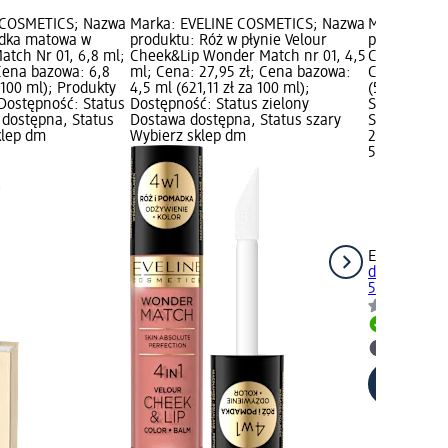
 COSMETICS; Nazwa
Marka: EVELINE COSMETICS; Nazwa
Marka: EVE
dka matowa w
produktu: Róż w płynie Velour
produktu: O
atch Nr 01, 6,8 ml;
Cheek&Lip Wonder Match nr 01, 4,5
Celebrity Li
 Cena bazowa: 6,8
ml; Cena: 27,95 zł; Cena bazowa:
Cena: 26,95
 100 ml); Produkty
4,5 ml (621,11 zł za 100 ml);
(539,00 zł z
Dostępność: Status
Dostępność: Status zielony
Status ziel
 dostępna, Status
Dostawa dostępna, Status szary
Status szar
klep dm
Wybierz sklep dm
26,95 zł
5 ml (539,00
EVELINE CO
do ust Celeb
5 ml
Dostawa
Wybierz 