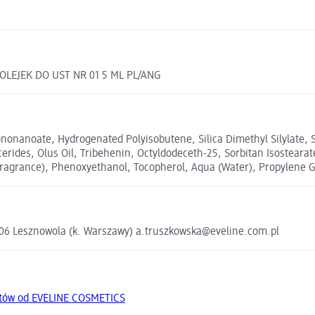
LEJEK DO UST NR 01 5 ML PL/ANG
sononanoate, Hydrogenated Polyisobutene, Silica Dimethyl Silylate
ycerides, Olus Oil, Tribehenin, Octyldodeceth-25, Sorbitan Isosteara
ragrance), Phenoxyethanol, Tocopherol, Aqua (Water), Propylene Gl
5-506 Lesznowola (k. Warszawy) a.truszkowska@eveline.com.pl
któw od EVELINE COSMETICS