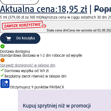
Aktualna cena:
18,95 zł
|
Popr
5 ml (379,00 zł za 100 ml)
Najniższa cena w ciągu ostatnich 30 dni 29
Stała cena dm
Cena nie wzrosła od 01.08.20
Do koszyka
Dostawa dostępna
Standardowa dostawa w 1-2 dni robocze od wysyłki
Sprawdź dostępność w sklepie dm
Darmowa wysyłka od 169 zł
Bezpłatny zwrot również w sklepie dm
Otrzymujesz
9 punktów PAYBACK
Kupuj sprytniej niż w promocji