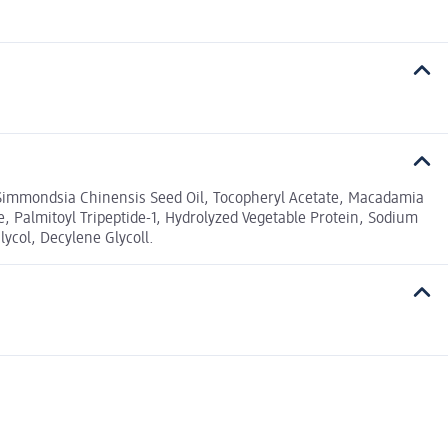
, Simmondsia Chinensis Seed Oil, Tocopheryl Acetate, Macadamia
te, Palmitoyl Tripeptide-1, Hydrolyzed Vegetable Protein, Sodium
ycol, Decylene Glycoll.