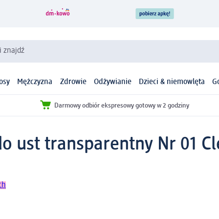
i znajdź
osy
Mężczyzna
Zdrowie
Odżywianie
Dzieci & niemowlęta
G
Darmowy odbiór ekspresowy gotowy w 2 godziny
do ust transparentny Nr 01 C
ch