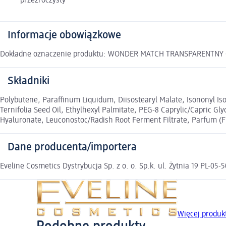
przezroczysty
Informacje obowiązkowe
Dokładne oznaczenie produktu: WONDER MATCH TRANSPARENTNY O
Składniki
Polybutene, Paraffinum Liquidum, Diisostearyl Malate, Isononyl I
Ternifolia Seed Oil, Ethylhexyl Palmitate, PEG-8 Caprylic/Capric Gl
Hyaluronate, Leuconostoc/Radish Root Ferment Filtrate, Parfum (F
Dane producenta/importera
Eveline Cosmetics Dystrybucja Sp. z o. o. Sp.k. ul. Żytnia 19 PL-0
Więcej produ