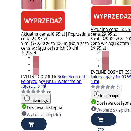
Aktualna cena:
18,95 
Aktualna cena:
18,95 zł
|
Poprzednia
cena:
29,95 zł
cena:
29,95 zł
5 ml (379,00 zł za 10
5 ml (379,00 zł za 100 ml)
Najniższa
cena w ciągu ostatni
cena w ciągu ostatnich 30 dni
29,95 zł
29,95 zł
EVELINE COSMETICS
EVELINE COSMETICS
Olejek do ust
koloryzujący Nr 03 
koloryzujący Nr 05 Watermelon
5 ml
Jujce..., 5 ml
(0)
(0)
Informacje
Informacje
Dostawa dostępn
Dostawa dostępna
Wybierz sklep dm
Wybierz sklep dm