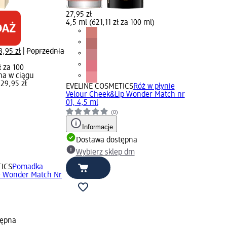
27,95 zł
4,5 ml (621,11 zł za 100 ml)
8,95 zł
|
Poprzednia
ł za 100
na w ciągu
 29,95 zł
EVELINE COSMETICS
Róż w płynie
Velour Cheek&Lip Wonder Match nr
01, 4,5 ml
(0)
Informacje
Dostawa dostępna
Wybierz sklep dm
TICS
Pomadka
e Wonder Match Nr
tępna