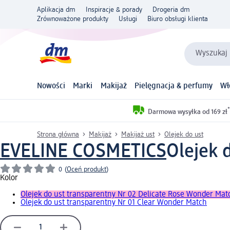
Aplikacja dm
Inspiracje & porady
Drogeria dm
Zrównoważone produkty
Usługi
Biuro obsługi klienta
Wyszukaj 
Nowości
Marki
Makijaż
Pielęgnacja & perfumy
Wł
*
Darmowa wysyłka od 169 zł
Strona główna
Makijaż
Makijaż ust
Olejek do ust
EVELINE COSMETICS
Olejek 
0
(
Oceń produkt
)
Kolor
Olejek do ust transparentny Nr 02 Delicate Rose Wonder Mat
Olejek do ust transparentny Nr 01 Clear Wonder Match