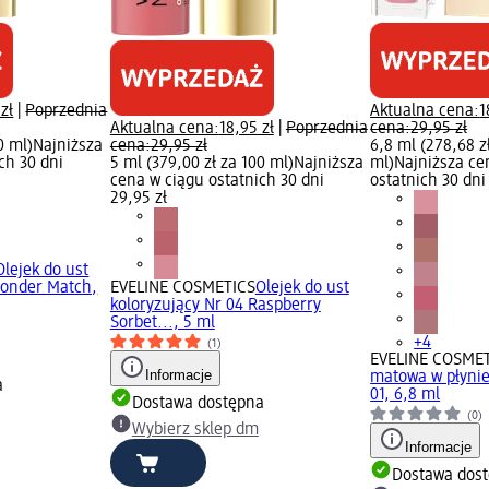
zł
|
Poprzednia
Aktualna cena:
1
Aktualna cena:
18,95 zł
|
Poprzednia
cena:
29,95 zł
0 ml)
Najniższa
cena:
29,95 zł
6,8 ml (278,68 z
ch 30 dni
5 ml (379,00 zł za 100 ml)
Najniższa
ml)
Najniższa ce
cena w ciągu ostatnich 30 dni
ostatnich 30 dni
29,95 zł
Olejek do ust
Wonder Match,
EVELINE COSMETICS
Olejek do ust
koloryzujący Nr 04 Raspberry
Sorbet..., 5 ml
+4
(1)
EVELINE COSME
Informacje
matowa w płyni
a
01, 6,8 ml
Dostawa dostępna
(0)
Wybierz sklep dm
Informacje
Dostawa dos