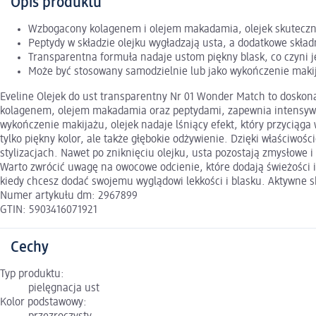
Opis produktu
Wzbogacony kolagenem i olejem makadamia, olejek skuteczni
Peptydy w składzie olejku wygładzają usta, a dodatkowe skład
Transparentna formuła nadaje ustom piękny blask, co czyni j
Może być stosowany samodzielnie lub jako wykończenie makij
Eveline Olejek do ust transparentny Nr 01 Wonder Match to doskona
kolagenem, olejem makadamia oraz peptydami, zapewnia intensywne 
wykończenie makijażu, olejek nadaje lśniący efekt, który przyciąga
tylko piękny kolor, ale także głębokie odżywienie. Dzięki właściwoś
stylizacjach. Nawet po zniknięciu olejku, usta pozostają zmysłowe 
Warto zwrócić uwagę na owocowe odcienie, które dodają świeżości i
kiedy chcesz dodać swojemu wyglądowi lekkości i blasku. Aktywne 
Numer artykułu dm: 2967899
GTIN: 5903416071921
Cechy
Typ produktu:
pielęgnacja ust
Kolor podstawowy: