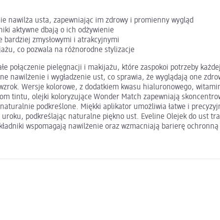
e nawilża usta, zapewniając im zdrowy i promienny wygląd
niki aktywne dbają o ich odżywienie
e bardziej zmysłowymi i atrakcyjnymi
ażu, co pozwala na różnorodne stylizacje
łe połączenie pielęgnacji i makijażu, które zaspokoi potrzeby każd
nawilżenie i wygładzenie ust, co sprawia, że wyglądają one zdrow
 wzrok. Wersje kolorowe, z dodatkiem kwasu hialuronowego, witaminy 
ciom tintu, olejki koloryzujące Wonder Match zapewniają skoncentrow
i naturalnie podkreślone. Miękki aplikator umożliwia łatwe i precyz
 uroku, podkreślając naturalne piękno ust. Eveline Olejek do ust t
składniki wspomagają nawilżenie oraz wzmacniają barierę ochronną 