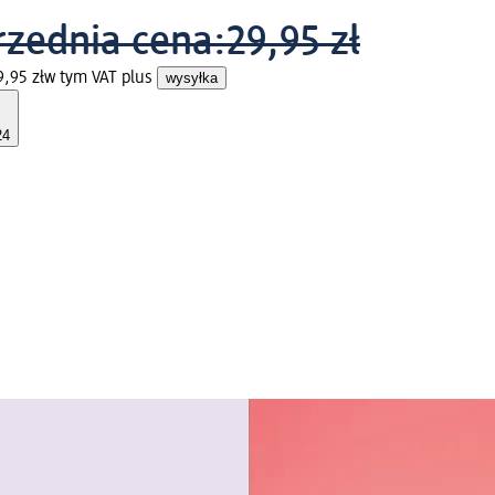
zednia cena:
29,95 zł
,95 zł
w tym VAT plus
wysyłka
24