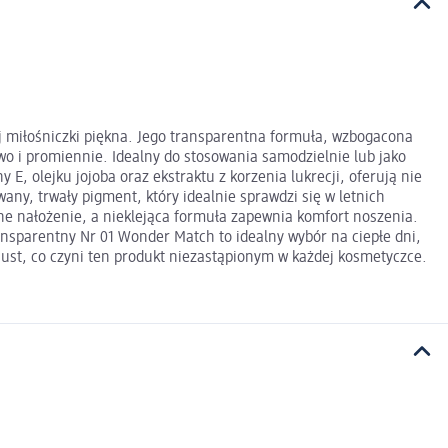
ej miłośniczki piękna. Jego transparentna formuła, wzbogacona
o i promiennie. Idealny do stosowania samodzielnie lub jako
E, olejku jojoba oraz ekstraktu z korzenia lukrecji, oferują nie
any, trwały pigment, który idealnie sprawdzi się w letnich
yjne nałożenie, a nieklejąca formuła zapewnia komfort noszenia.
ransparentny Nr 01 Wonder Match to idealny wybór na ciepłe dni,
ust, co czyni ten produkt niezastąpionym w każdej kosmetyczce.