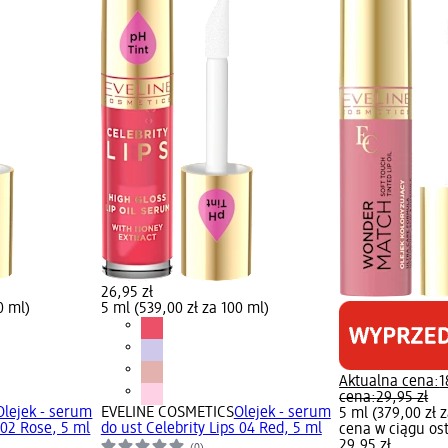
26,95 zł
0 ml)
5 ml (539,00 zł za 100 ml)
Aktualna cena:
1
cena:
29,95 zł
Olejek - serum
EVELINE COSMETICS
Olejek - serum
5 ml (379,00 zł 
 02 Rose, 5 ml
do ust Celebrity Lips 04 Red, 5 ml
cena w ciągu ost
29,95 zł
(0)