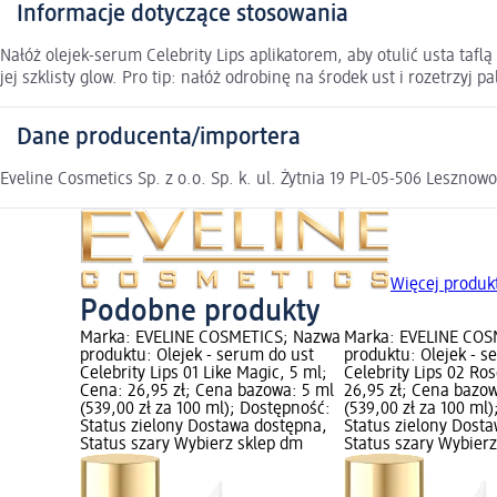
Informacje dotyczące stosowania
Nałóż olejek-serum Celebrity Lips aplikatorem, aby otulić usta tafl
jej szklisty glow. Pro tip: nałóż odrobinę na środek ust i rozetrzyj p
Dane producenta/importera
Eveline Cosmetics Sp. z o.o. Sp. k. ul. Żytnia 19 PL-05-506 Leszno
Więcej produ
Podobne produkty
Marka: EVELINE COSMETICS; Nazwa
Marka: EVELINE COS
produktu: Olejek - serum do ust
produktu: Olejek - s
Celebrity Lips 01 Like Magic, 5 ml;
Celebrity Lips 02 Ro
Cena: 26,95 zł; Cena bazowa: 5 ml
26,95 zł; Cena bazo
(539,00 zł za 100 ml); Dostępność:
(539,00 zł za 100 ml
Status zielony Dostawa dostępna,
Status zielony Dost
Status szary Wybierz sklep dm
Status szary Wybier