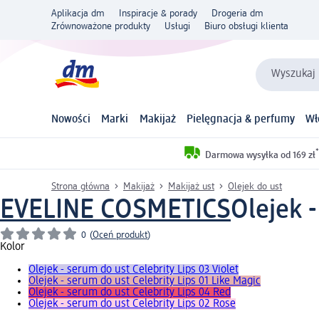
Aplikacja dm
Inspiracje & porady
Drogeria dm
Zrównoważone produkty
Usługi
Biuro obsługi klienta
Wyszukaj 
Nowości
Marki
Makijaż
Pielęgnacja & perfumy
Wł
*
Darmowa wysyłka od 169 zł
Strona główna
Makijaż
Makijaż ust
Olejek do ust
EVELINE COSMETICS
Olejek -
0
(
Oceń produkt
)
Kolor
Olejek - serum do ust Celebrity Lips 03 Violet
Olejek - serum do ust Celebrity Lips 01 Like Magic
Olejek - serum do ust Celebrity Lips 04 Red
Olejek - serum do ust Celebrity Lips 02 Rose