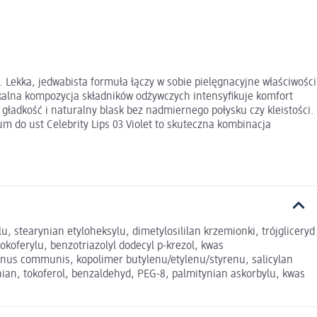
. Lekka, jedwabista formuła łączy w sobie pielęgnacyjne właściwości
ikalna kompozycja składników odżywczych intensyfikuje komfort
gładkość i naturalny blask bez nadmiernego połysku czy kleistości.
m do ust Celebrity Lips 03 Violet to skuteczna kombinacja
, stearynian etyloheksylu, dimetylosililan krzemionki, trójgliceryd
okoferylu, benzotriazolyl dodecyl p-krezol, kwas
cinus communis, kopolimer butylenu/etylenu/styrenu, salicylan
ian, tokoferol, benzaldehyd, PEG-8, palmitynian askorbylu, kwas