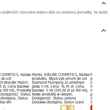
 by podkreślić naturalne piękno albo na ulubioną pomadkę, by dodać
 COSMETICS; Nazwa
Marka: EVELINE COSMETICS; Nazwa
Marka: EVE
 do ust
produktu: Błyszczyk-serum do ust
produktu: B
 03 Wonder Match,
Diamond Plumping 24 amethyst
Diamond Pl
95 zł; Cena bazowa:
glow, 5 ml; Cena: 16,95 zł; Cena
ml; Cena: 1
za 100 ml); Produkty
bazowa: 5 ml (339,00 zł za 100 ml);
ml (339,00 z
Dostępność: Status
Nowe produkty w sklepie;
produkty w 
 dostępna, Status
Dostępność: Status zielony
Status ziel
klep dm
Dostawa dostępna, Status szary
Status szar