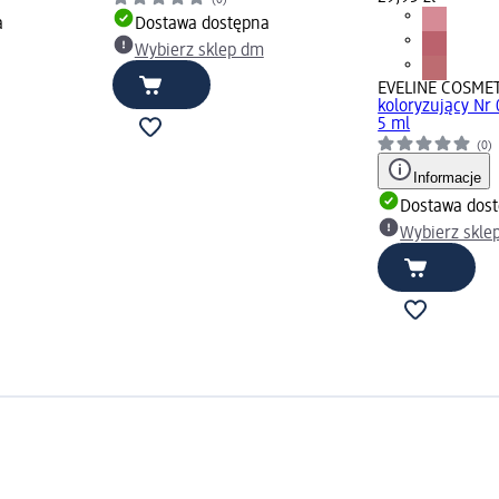
a
Dostawa dostępna
Wybierz sklep dm
EVELINE COSME
koloryzujący Nr
5 ml
(0)
Informacje
Dostawa dos
Wybierz skle