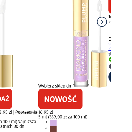
16,95 zł
5 ml (339,00
EVELINE CO
serum do u
25..., 5 ml
Dostawa
Wybierz 
Wybierz sklep dm
8,95 zł
|
Poprzednia
16,95 zł
5 ml (339,00 zł za 100 ml)
za 100 ml)
Najniższa
atnich 30 dni