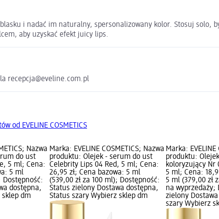
ą blasku i nadać im naturalny, spersonalizowany kolor. Stosuj solo,
alcem, aby uzyskać efekt juicy lips.
wola recepcja@eveline.com.pl
któw od EVELINE COSMETICS
METICS; Nazwa
Marka: EVELINE COSMETICS; Nazwa
Marka: EVELINE
erum do ust
produktu: Olejek - serum do ust
produktu: Olejek
se, 5 ml; Cena:
Celebrity Lips 04 Red, 5 ml; Cena:
koloryzujący Nr
wa: 5 ml
26,95 zł; Cena bazowa: 5 ml
5 ml; Cena: 18,
); Dostępność:
(539,00 zł za 100 ml); Dostępność:
5 ml (379,00 zł 
awa dostępna,
Status zielony Dostawa dostępna,
na wyprzedaży; 
z sklep dm
Status szary Wybierz sklep dm
zielony Dostawa
szary Wybierz s