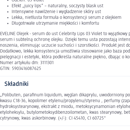
Odcień: 03 Violet
Efekt „juicy lips” – naturalny, soczysty blask ust
Intensywne nawilżenie i wygładzenie skóry ust
Lekka, nietłusta formuła o konsystencji serum z olejkiem
Długotrwałe utrzymanie miękkości i komfortu
EVELINE Olejek - serum do ust Celebrity Lips 03 Violet to wyjątkowy
serum i subtelną ochronę olejku. Dzięki temu usta pozostają inte
noszenia, eliminując uczucie suchości i szorstkości. Produkt jest 
Dodatkowo, lekka konsystencja umożliwia stosowanie jako baza pod 
pielęgnacji i estetyki, która podkreśla naturalne piękno, dbając o 
Numer artykułu dm: 3111301
GTIN: 5903416087625
Składniki
„Polibuten, parafinum liquidum, węglan dikaprylu, uwodorniony poli
kwasu C18-36, kopolimer etylenu/propylenu/styrenu , perfumy (zapac
hydroksystearynowy, ekstrakt z miodu, metoksycynamonian etyloheks
etyloheksylu, butylometoksydibenzoilometan, kwas stearynowy, beta
cytrynowy, kwas askorbinowy. (+/-): CI 45410, CI 60725"