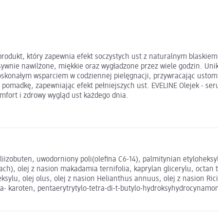
 produkt, który zapewnia efekt soczystych ust z naturalnym blaskiem
nsywnie nawilżone, miękkie oraz wygładzone przez wiele godzin. Un
doskonałym wsparciem w codziennej pielęgnacji, przywracając ustom 
pomadkę, zapewniając efekt pełniejszych ust. EVELINE Olejek - seru
komfort i zdrowy wygląd ust każdego dnia.
izobuten, uwodorniony poli(olefina C6-14), palmitynian etyloheksylu
h), olej z nasion makadamia ternifolia, kaprylan glicerylu, octan t
ylu, olej olus, olej z nasion Helianthus annuus, olej z nasion Ri
- karoten, pentaerytrytylo-tetra-di-t-butylo-hydroksyhydrocynamon