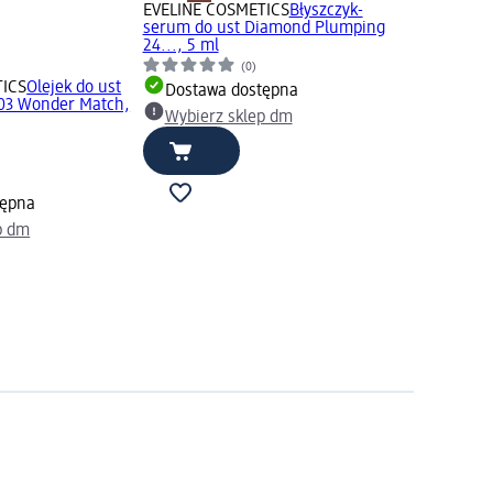
EVELINE COSMETICS
Błyszczyk-
serum do ust Diamond Plumping
24..., 5 ml
(0)
TICS
Olejek do ust
Dostawa dostępna
 03 Wonder Match,
Wybierz sklep dm
tępna
p dm