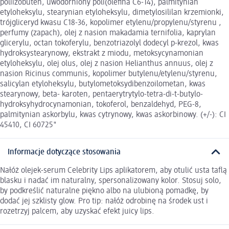
poliizobuten, uwodorniony poli(olefina C6-14), palmitynian
etyloheksylu, stearynian etyloheksylu, dimetylosililan krzemionki,
trójgliceryd kwasu C18-36, kopolimer etylenu/propylenu/styrenu ,
perfumy (zapach), olej z nasion makadamia ternifolia, kaprylan
glicerylu, octan tokoferylu, benzotriazolyl dodecyl p-krezol, kwas
hydroksystearynowy, ekstrakt z miodu, metoksycynamonian
etyloheksylu, olej olus, olej z nasion Helianthus annuus, olej z
nasion Ricinus communis, kopolimer butylenu/etylenu/styrenu,
salicylan etyloheksylu, butylometoksydibenzoilometan, kwas
stearynowy, beta- karoten, pentaerytrytylo-tetra-di-t-butylo-
hydroksyhydrocynamonian, tokoferol, benzaldehyd, PEG-8,
palmitynian askorbylu, kwas cytrynowy, kwas askorbinowy. (+/-): CI
45410, CI 60725"
Informacje dotyczące stosowania
Nałóż olejek-serum Celebrity Lips aplikatorem, aby otulić usta taflą
blasku i nadać im naturalny, spersonalizowany kolor. Stosuj solo,
by podkreślić naturalne piękno albo na ulubioną pomadkę, by
dodać jej szklisty glow. Pro tip: nałóż odrobinę na środek ust i
rozetrzyj palcem, aby uzyskać efekt juicy lips.