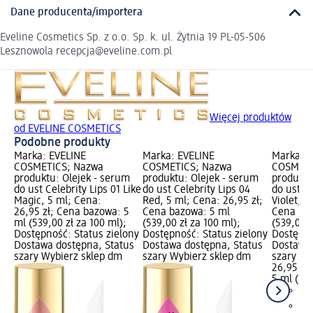
Dane producenta/importera
Eveline Cosmetics Sp. z o.o. Sp. k. ul. Żytnia 19 PL-05-506
Lesznowola recepcja@eveline.com.pl
Więcej produktów
od EVELINE COSMETICS
Podobne produkty
Marka: EVELINE
Marka: EVELINE
Marka: E
COSMETICS; Nazwa
COSMETICS; Nazwa
COSMETI
produktu: Olejek - serum
produktu: Olejek - serum
produktu
do ust Celebrity Lips 01 Like
do ust Celebrity Lips 04
do ust Ce
Magic, 5 ml; Cena:
Red, 5 ml; Cena: 26,95 zł;
Violet, 5
26,95 zł; Cena bazowa: 5
Cena bazowa: 5 ml
Cena baz
ml (539,00 zł za 100 ml);
(539,00 zł za 100 ml);
(539,00 z
Dostępność: Status zielony
Dostępność: Status zielony
Dostępno
Dostawa dostępna, Status
Dostawa dostępna, Status
Dostawa 
szary Wybierz sklep dm
szary Wybierz sklep dm
szary Wy
26,95 zł
5 ml (539