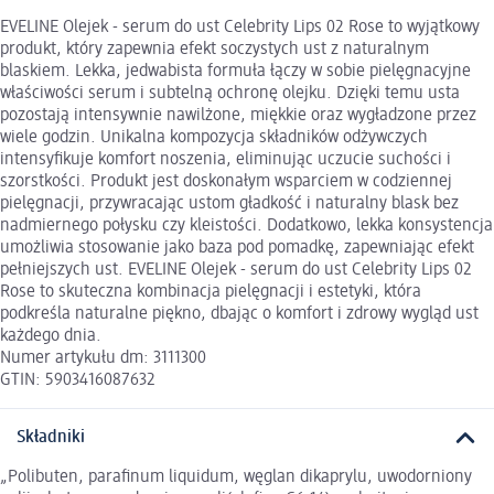
EVELINE Olejek - serum do ust Celebrity Lips 02 Rose to wyjątkowy
produkt, który zapewnia efekt soczystych ust z naturalnym
blaskiem. Lekka, jedwabista formuła łączy w sobie pielęgnacyjne
właściwości serum i subtelną ochronę olejku. Dzięki temu usta
pozostają intensywnie nawilżone, miękkie oraz wygładzone przez
wiele godzin. Unikalna kompozycja składników odżywczych
intensyfikuje komfort noszenia, eliminując uczucie suchości i
szorstkości. Produkt jest doskonałym wsparciem w codziennej
pielęgnacji, przywracając ustom gładkość i naturalny blask bez
nadmiernego połysku czy kleistości. Dodatkowo, lekka konsystencja
umożliwia stosowanie jako baza pod pomadkę, zapewniając efekt
pełniejszych ust. EVELINE Olejek - serum do ust Celebrity Lips 02
Rose to skuteczna kombinacja pielęgnacji i estetyki, która
podkreśla naturalne piękno, dbając o komfort i zdrowy wygląd ust
każdego dnia.
Numer artykułu dm: 3111300
GTIN: 5903416087632
Składniki
„Polibuten, parafinum liquidum, węglan dikaprylu, uwodorniony