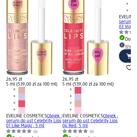
EVELINE
serum do
03 Violet
Dosta
Wybie
26,95 zł
26,95 zł
5 ml (539,00 zł za 100 ml)
5 ml (539,00 zł za 100 ml)
EVELINE COSMETICS
Olejek -
EVELINE COSMETICS
Olejek -
serum do ust Celebrity Lips
serum do ust Celebrity Lips
01 Like Magic, 5 ml
04 Red, 5 ml
(0)
(0)