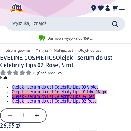
Wyszukaj i znajdź
Darmowa wysyłka od 169 zł
Strona główna
Makijaż
Makijaż ust
Olejek do ust
EVELINE COSMETICS
Olejek - serum do ust
Celebrity Lips 02 Rose, 5 ml
0
(
Oceń produkt
)
Kolor
Olejek - serum do ust Celebrity Lips 03 Violet
Olejek - serum do ust Celebrity Lips 01 Like Magic
Olejek - serum do ust Celebrity Lips 04 Red
Olejek - serum do ust Celebrity Lips 02 Rose
26,95 zł